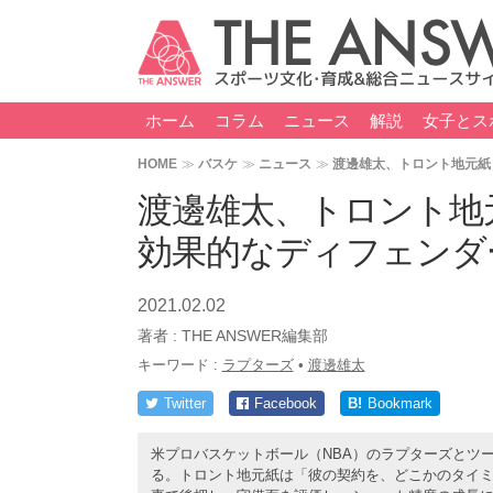
ホーム
コラム
ニュース
解説
女子とス
HOME
バスケ
ニュース
渡邊雄太、トロント地元紙
渡邊雄太、トロント地
効果的なディフェンダ
2021.02.02
著者 :
THE ANSWER編集部
キーワード :
ラプターズ
•
渡邊雄太
Twitter
Facebook
B!
Bookmark
米プロバスケットボール（NBA）のラプターズとツ
る。トロント地元紙は「彼の契約を、どこかのタイ