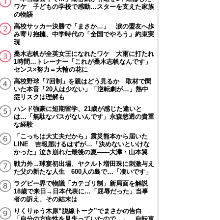
ワケ 子どもの学校で感動…スターを支えた家族
の物語
高校サッカー決勝で「まさか…」 涙の盟友へ歩
み寄り抱擁、中学時代の「全国でやろう」約束実
現
桑木志帆が全英女王になれたワケ 大雨に打たれ
1時間…トレーナー「これが桑木志帆なんです」
センス×努力＝大輪の花に
高校野球「7回制」を親はどう見るか 取材で聞
いた本音「20人は少ない」「逆転劇が…」熱中
症リスクは理解も
ハンド強豪に短期留学、21歳が感じた違いと
は…「無駄なパスがないんです」永森悠透の貴重
な経験
「こっちは大丈夫だから」震災熊本から届いた
LINE 吉報届けるはずが…「決めないといけな
かった」泣き崩れた最後の夏――大津・山本翼
戦力外→球宴初出場、ヤクルト増田珠に刺激与え
た父の新たな人生 600人の島で…「凄いです」
ラグビー界で物議「カテゴリ制」新局面を解説
18歳で来日→日本代表に…「屈辱だった」当事
者の訴え、その結末は
りくりゅう木原“脱線トーク”でまさかの告白
「自分の方向性を見失っていたので…」 自転車