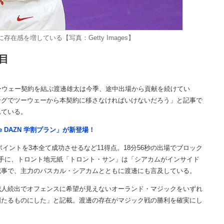
在感を増している【写真：Getty Images】
目
ーウェー契約を結ぶ渡邊雄太は今季、途中出場から貢献を続けてい
ングでツーウェーから本契約に移さなければいけないだろう」と記事で
れている。
e DAZN 学割プラン」が新登場！
イントを3本全て成功させるなど11得点。18分56秒の出場でブロック
手に、トロント地元紙「トロント・サン」は「シアカムがインサイド
記事で、主力のパスカル・シアカムとともに渡邊にも言及している。
人続出でオフェンスに希望が見えないオーランド・マジックをいずれ
固たるものにした」と記載。渡邊の存在がマジック戦の勝利を確実にし