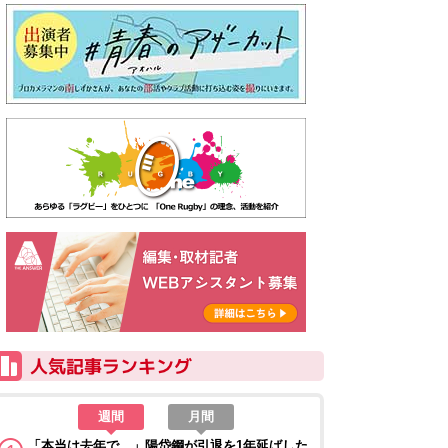
週間
月間
「本当は去年で…」陽岱鋼が引退を1年延ばした