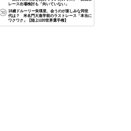
レース出場検討も「向いていない」
18歳ドルーリー朱瑛里、会うのが楽しみな同世
代は？ 米名門大進学前のラストレース「本当に
ワクワク」【陸上U20世界選手権】