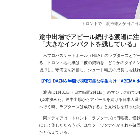
トロントで、渡邊雄太が日に日に存
途中出場でアピール続ける渡邊に注
「大きなインパクトを残している」
米プロバスケットボール（NBA）のラプターズとツ
る。トロント地元紙は「彼の契約を、どこかのタイミ
後押し。守備面を評価し、シュート精度の成長にも触
【PR】DAZNを半額で視聴可能な学生向け「ABEMA d
渡邊は1月31日（日本時間2月1日）のマジック戦で3ポ
も3本決めた。途中出場からアピールを続ける日本人選
へ行く時、ラプターズは成功する」と見出しを打った
同メディアは「トロント・ラプターズは日曜夜、怪我
にせよ倒しただろうが、ユウタ・ワタナベがそれを確
たと伝えている。