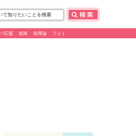
ツ応援
進路
指導論
フォト