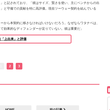
」と記されており、「彼はサイズ、賢さを使い、主にベンチからの出
る」と守備での貢献を特に高評価。現在ツーウェー契約を結んでいる
ェーから本契約に移さなければいけないだろう。なぜならワタナベは、
くて効果的なディフェンダーが足りていない。彼は重要だ」
は「上出来」と評価
1
2
3
HOME
前の記事