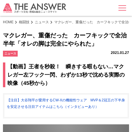
MENU
HOME
格闘技
ニュース
マクレガー、重傷だった カーフキックで全治半
マクレガー、重傷だった カーフキックで全治
半年「オレの脚は完全にやられた」
2021.01.27
ニュース
【動画】王者を秒殺！ 瞬きする暇もない…マク
レガー左フック一閃、わずか13秒で沈める実際の
映像（45秒から）
【注目】大谷翔平が愛用するCW-Xの機能性ウェア MVP＆2冠王の下半身
を安定させる注目アイテムはこちら（インタビューあり）