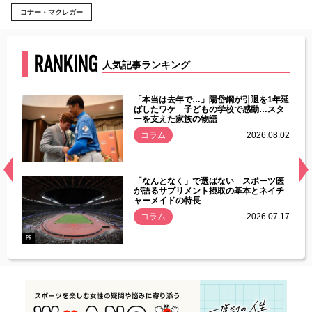
コナー・マクレガー
RANKING
人気記事ランキング
じた違
「本当は去年で…」陽岱鋼が引退を1年延
す」永
ばしたワケ 子どもの学校で感動…スタ
ーを支えた家族の物語
.08.01
コラム
2026.08.02
経異常
「なんとなく」で選ばない スポーツ医
づいた
が語るサプリメント摂取の基本とネイチ
ャーメイドの特長
コラム
2026.07.17
.07.21
PR