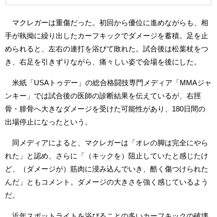
マクレガーは重傷だった。初回から優位に進めながらも、相
手が執拗に繰り出したカーフキックでダメージを蓄積。足を止
められると、左右の連打を浴びて敗れた。試合後は松葉杖をつ
き、右足を引きずりながら、痛々しい姿で会場を後にした。
米紙「USAトゥデー」の総合格闘技専門メディア「MMAジャ
ンキー」では試合後の医師の診断結果を伝えているが、右脛
骨・腓骨へ大きなダメージを受けた可能性があり、180日間の
出場停止になったという。
同メディアによると、マクレガーは「オレの脚は完全にやら
れた」と認め、さらに「（キックを）阻止していたと感じたけ
ど、（ダメージが）筋肉に浸み込んでいき、酷く傷つけられた
んだ」ともコメント。ダメージの大きさを強く感じているよう
だ。
近年スポットライトを浴びることの多いカーフキックの破壊