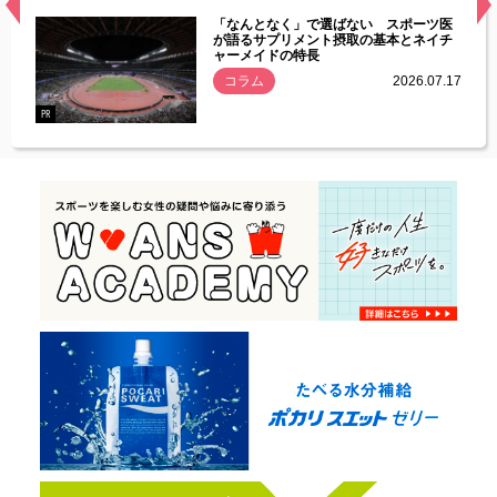
経異常
「なんとなく」で選ばない スポーツ医
づいた
が語るサプリメント摂取の基本とネイチ
ャーメイドの特長
コラム
2026.07.17
.07.21
PR