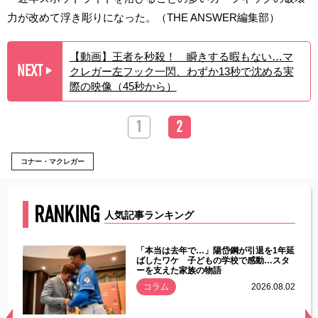
力が改めて浮き彫りになった。（THE ANSWER編集部）
【動画】王者を秒殺！ 瞬きする暇もない…マ
NEXT
クレガー左フック一閃、わずか13秒で沈める実
▶︎
際の映像（45秒から）
1
2
コナー・マクレガー
RANKING
人気記事ランキング
じた違
「本当は去年で…」陽岱鋼が引退を1年延
す」永
ばしたワケ 子どもの学校で感動…スタ
ーを支えた家族の物語
.08.01
コラム
2026.08.02