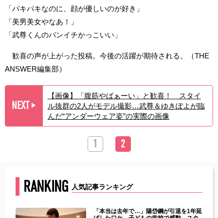
「バキバキなのに、顔が優しいのが好き」
「美男美女やなあ！」
「武尊くんのパンイチかっこいい」
歓喜の声が上がった投稿。今後の活躍が期待される。（THE
ANSWER編集部）
【画像】「腹筋やばぁーい」と歓喜！ スタイ
NEXT
ル抜群の2人がモデル撮影…武尊＆ゆきぽよが臨
▶︎
んだ“アンダーウェア姿”の実際の画像
1
2
RANKING
人気記事ランキング
じた違
「本当は去年で…」陽岱鋼が引退を1年延
す」永
ばしたワケ 子どもの学校で感動…スタ