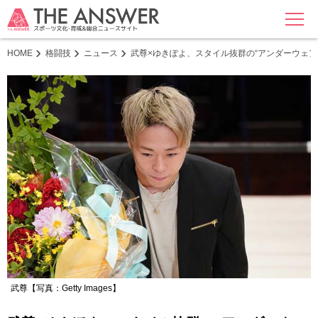
MENU
HOME
格闘技
ニュース
武尊×ゆきぽよ、スタイル抜群の“アンダーウェア
武尊【写真：Getty Images】