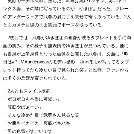
笑顔でモデル撮影に臨んだ。武尊は黒いTシャツ、赤いトラ
ンクス姿。その隣に写っているのが、ゆきぽよだった。グレー
のアンダーウェアで武尊の肩に手を乗せて寄り添っている。2人
ともカメラ目線のまま笑顔でポーズを取っている。
2枚目では、武尊がゆきぽよの画像が映るタブレットを手に満
面の笑み。その様子を無表情でゆきぽよが見つめている。他に
も自身が上半身裸となった画像を公開した武尊は、文面に「昨
日は#PUMAunderwearのモデル撮影 ゆきぽよが写ってるタブ
レット持ってたら冷たい目で見られた笑」と投稿。ファンから
は多くの反響が寄せられている。
「2人ともスタイル抜群」
「ポヨポヨも本当に可愛い」
「腹筋やばぁーい」
「そんな冷めた目で武尊さん見るな笑」
「お肌もピカピカ 腹筋バキバキ」
「男の色気がすごいです」