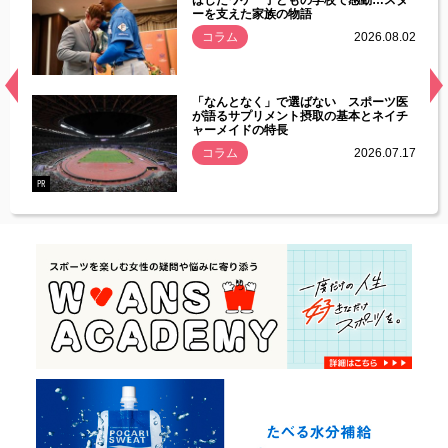
ーを支えた家族の物語
.08.01
コラム
2026.08.02
経異常
「なんとなく」で選ばない スポーツ医
づいた
が語るサプリメント摂取の基本とネイチ
ャーメイドの特長
コラム
2026.07.17
.07.21
PR