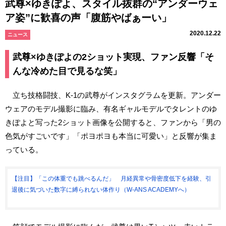
武尊×ゆきぽよ、スタイル抜群の“アンダーウェ
ア姿”に歓喜の声「腹筋やばぁーい」
2020.12.22
ニュース
武尊×ゆきぽよの2ショット実現、ファン反響「そ
んな冷めた目で見るな笑」
立ち技格闘技、K-1の武尊がインスタグラムを更新。アンダー
ウェアのモデル撮影に臨み、有名ギャルモデルでタレントのゆ
きぽよと写った2ショット画像を公開すると、ファンから「男の
色気がすごいです」「ポヨポヨも本当に可愛い」と反響が集ま
っている。
【注目】「この体重でも跳べるんだ」 月経異常や骨密度低下を経験、引
退後に気づいた数字に縛られない体作り（W-ANS ACADEMYへ）