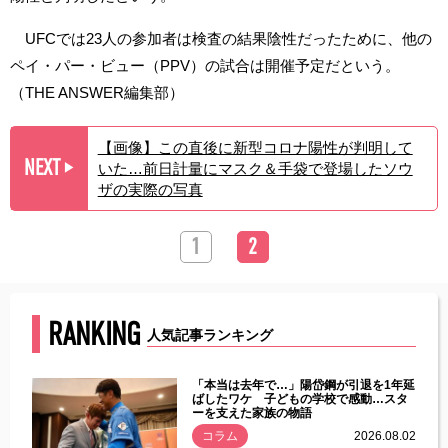
UFCでは23人の参加者は検査の結果陰性だったために、他の
ペイ・パー・ビュー（PPV）の試合は開催予定だという。
（THE ANSWER編集部）
【画像】この直後に新型コロナ陽性が判明して
NEXT
いた…前日計量にマスク＆手袋で登場したソウ
▶︎
ザの実際の写真
1
2
RANKING
人気記事ランキング
じた違
「本当は去年で…」陽岱鋼が引退を1年延
す」永
ばしたワケ 子どもの学校で感動…スタ
ーを支えた家族の物語
.08.01
コラム
2026.08.02