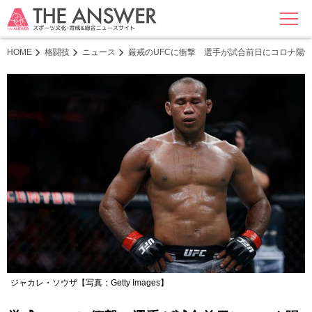
MENU
HOME
格闘技
ニュース
厳戒のUFCに衝撃 選手が試合前日にコロナ陽
ジャカレ・ソウザ【写真：Getty Images】