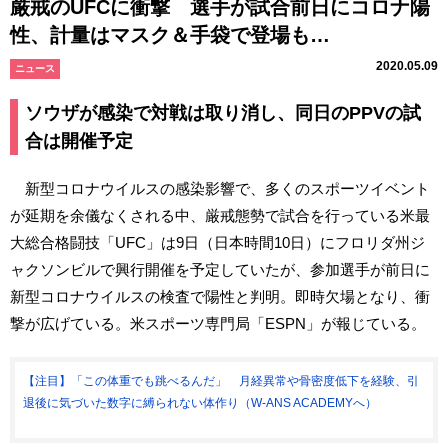
厳戒のUFCに衝撃 選手が試合前日にコロナ陽
性、計量はマスク＆手袋で登場も…
2020.05.09
ニュース
ソウザが感染で対戦は取り消し、同日のPPVの試
合は開催予定
新型コロナウイルスの感染影響で、多くのスポーツイベント
が延期を余儀なくされる中、厳戒態勢で試合を行っている米最
大総合格闘技「UFC」は9日（日本時間10日）にフロリダ州ジ
ャクソンビルで興行開催を予定していたが、参加選手が前日に
新型コロナウイルスの検査で陽性と判明。即時欠場となり、衝
撃が広げている。米スポーツ専門局「ESPN」が報じている。
【注目】「この体重でも跳べるんだ」 月経異常や骨密度低下を経験、引
退後に気づいた数字に縛られない体作り（W-ANS ACADEMYへ）