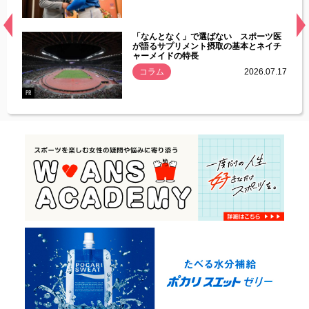
経異常
「なんとなく」で選ばない スポーツ医
づいた
が語るサプリメント摂取の基本とネイチ
ャーメイドの特長
コラム
2026.07.17
.07.21
PR