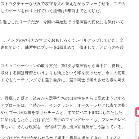
ンストラクチャーな状況で攻守を入れ替えながらプレーさせる。このカ
ちのゲームを作り上げていく流儀は9年前までと同じだ。
を過ごしたリーチだが、今回の再始動では指揮官の変化にも気付いて
ーティングのやり方がすごくおもしろくてレベルアップしていた。全
進めていく。練習中にプレーを1回止めて、修正して、というのを繰
コミュニケーションの取り方だ。第1次は指揮官から選手に、徹底し
。取材する側は練習というよりも矯正という印を受けたが、今回の短期
ンドでもミーティングでも選手自身に、選手同士で考えさせる場を与え
で、徹底した落とし込みから選手たちの自主性をさらに高めようとする
るアプローチは、当時から、イングランド、オーストラリア代表での指
うやくプール戦3勝を挙げたチームと、すでにベスト8進出も果たした
方に変化をもたらしたはずだ。選手のマインドセットも、プレーのレベ
て来ない。そんな現実を、合宿終了後に指揮官自身がこう語っている。
チングはどれだけ怖がらせるかで選手に規律を求めてきた。もちろん