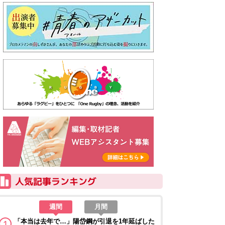
週間
月間
「本当は去年で…」陽岱鋼が引退を1年延ばした