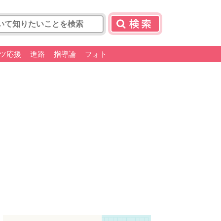
ツ応援
進路
指導論
フォト