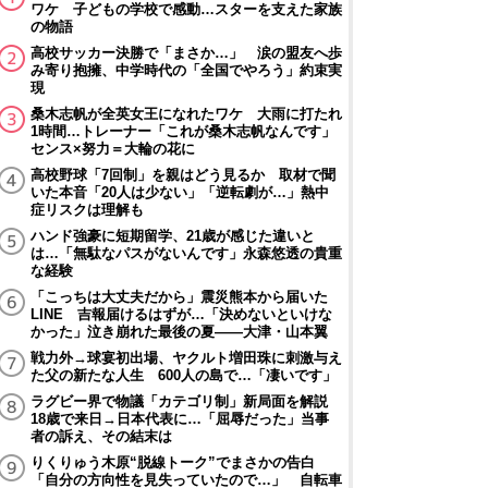
ワケ 子どもの学校で感動…スターを支えた家族
の物語
高校サッカー決勝で「まさか…」 涙の盟友へ歩
み寄り抱擁、中学時代の「全国でやろう」約束実
現
桑木志帆が全英女王になれたワケ 大雨に打たれ
1時間…トレーナー「これが桑木志帆なんです」
センス×努力＝大輪の花に
高校野球「7回制」を親はどう見るか 取材で聞
いた本音「20人は少ない」「逆転劇が…」熱中
症リスクは理解も
ハンド強豪に短期留学、21歳が感じた違いと
は…「無駄なパスがないんです」永森悠透の貴重
な経験
「こっちは大丈夫だから」震災熊本から届いた
LINE 吉報届けるはずが…「決めないといけな
かった」泣き崩れた最後の夏――大津・山本翼
戦力外→球宴初出場、ヤクルト増田珠に刺激与え
た父の新たな人生 600人の島で…「凄いです」
ラグビー界で物議「カテゴリ制」新局面を解説
18歳で来日→日本代表に…「屈辱だった」当事
者の訴え、その結末は
りくりゅう木原“脱線トーク”でまさかの告白
「自分の方向性を見失っていたので…」 自転車