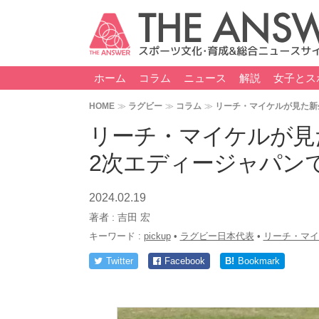
ホーム
コラム
ニュース
解説
女子とス
HOME
ラグビー
コラム
リーチ・マイケルが見た新
リーチ・マイケルが見
2次エディージャパン
2024.02.19
著者 :
吉田 宏
キーワード :
pickup
•
ラグビー日本代表
•
リーチ・マイ
Twitter
Facebook
B!
Bookmark