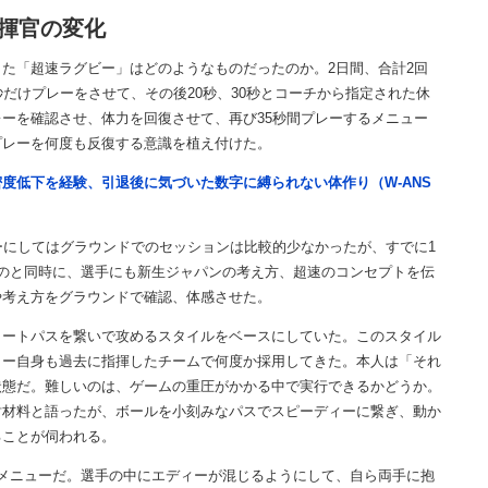
揮官の変化
た「超速ラグビー」はどのようなものだったのか。2日間、合計2回
だけプレーをさせて、その後20秒、30秒とコーチから指定された休
ーを確認させ、体力を回復させて、再び35秒間プレーするメニュー
プレーを何度も反復する意識を植え付けた。
度低下を経験、引退後に気づいた数字に縛られない体作り（W-ANS
にしてはグラウンドでのセッションは比較的少なかったが、すでに1
のと同時に、選手にも新生ジャパンの考え方、超速のコンセプトを伝
や考え方をグラウンドで確認、体感させた。
ートパスを繋いで攻めるスタイルをベースにしていた。このスタイル
ィー自身も過去に指揮したチームで何度か採用してきた。本人は「それ
状態だ。難しいのは、ゲームの重圧がかかる中で実行できるかどうか。
討材料と語ったが、ボールを小刻みなパスでスピーディーに繋ぎ、動か
ることが伺われる。
メニューだ。選手の中にエディーが混じるようにして、自ら両手に抱