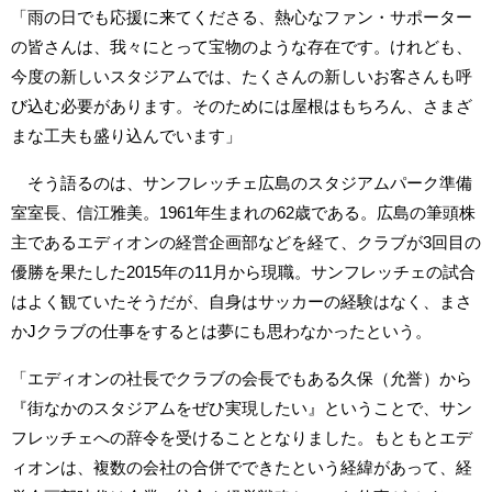
「雨の日でも応援に来てくださる、熱心なファン・サポーター
の皆さんは、我々にとって宝物のような存在です。けれども、
今度の新しいスタジアムでは、たくさんの新しいお客さんも呼
び込む必要があります。そのためには屋根はもちろん、さまざ
まな工夫も盛り込んでいます」
そう語るのは、サンフレッチェ広島のスタジアムパーク準備
室室長、信江雅美。1961年生まれの62歳である。広島の筆頭株
主であるエディオンの経営企画部などを経て、クラブが3回目の
優勝を果たした2015年の11月から現職。サンフレッチェの試合
はよく観ていたそうだが、自身はサッカーの経験はなく、まさ
かJクラブの仕事をするとは夢にも思わなかったという。
「エディオンの社長でクラブの会長でもある久保（允誉）から
『街なかのスタジアムをぜひ実現したい』ということで、サン
フレッチェへの辞令を受けることとなりました。もともとエデ
ィオンは、複数の会社の合併でできたという経緯があって、経