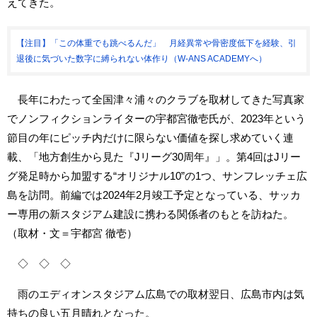
えてきた。
【注目】「この体重でも跳べるんだ」 月経異常や骨密度低下を経験、引
退後に気づいた数字に縛られない体作り（W-ANS ACADEMYへ）
長年にわたって全国津々浦々のクラブを取材してきた写真家
でノンフィクションライターの宇都宮徹壱氏が、2023年という
節目の年にピッチ内だけに限らない価値を探し求めていく連
載、「地方創生から見た『Jリーグ30周年』」。第4回はJリー
グ発足時から加盟する“オリジナル10”の1つ、サンフレッチェ広
島を訪問。前編では2024年2月竣工予定となっている、サッカ
ー専用の新スタジアム建設に携わる関係者のもとを訪ねた。
（取材・文＝宇都宮 徹壱）
◇ ◇ ◇
雨のエディオンスタジアム広島での取材翌日、広島市内は気
持ちの良い五月晴れとなった。