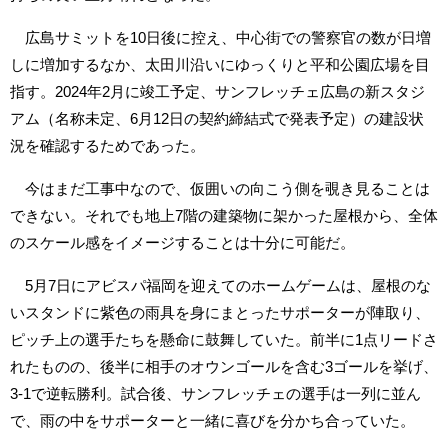
広島サミットを10日後に控え、中心街での警察官の数が日増
しに増加するなか、太田川沿いにゆっくりと平和公園広場を目
指す。2024年2月に竣工予定、サンフレッチェ広島の新スタジ
アム（名称未定、6月12日の契約締結式で発表予定）の建設状
況を確認するためであった。
今はまだ工事中なので、仮囲いの向こう側を覗き見ることは
できない。それでも地上7階の建築物に架かった屋根から、全体
のスケール感をイメージすることは十分に可能だ。
5月7日にアビスパ福岡を迎えてのホームゲームは、屋根のな
いスタンドに紫色の雨具を身にまとったサポーターが陣取り、
ピッチ上の選手たちを懸命に鼓舞していた。前半に1点リードさ
れたものの、後半に相手のオウンゴールを含む3ゴールを挙げ、
3-1で逆転勝利。試合後、サンフレッチェの選手は一列に並ん
で、雨の中をサポーターと一緒に喜びを分かち合っていた。