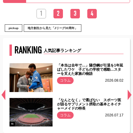
1
2
3
4
pickup
地方創生から見た「Jリーグ30周年」
RANKING
人気記事ランキング
じた違
「本当は去年で…」陽岱鋼が引退を1年延
す」永
ばしたワケ 子どもの学校で感動…スタ
ーを支えた家族の物語
.08.01
コラム
2026.08.02
経異常
「なんとなく」で選ばない スポーツ医
づいた
が語るサプリメント摂取の基本とネイチ
ャーメイドの特長
コラム
2026.07.17
.07.21
PR