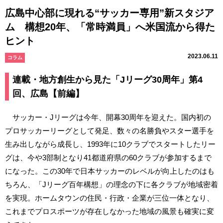
広島中心部に現れる“サッカー専用”新スタジア
ム 構想20年、「常時満員」へ米国流から得た
ヒント
2023.06.11
コラム
連載・地方創生から見た「Jリーグ30周年」第4
回、広島【前編】
サッカー・Jリーグは今年、開幕30周年を迎えた。国内初の
プロサッカーリーグとして発足、数々の名勝負やスター選手を
生み出しながら成長し、1993年に10クラブでスタートしたリー
グは、今や3部制となり41都道府県の60クラブが参加するまで
になった。この30年で日本サッカーのレベルが向上したのはも
ちろん、「Jリーグ百年構想」の理念の下に各クラブが地域密着
を実現。ホームタウンの住民・行政・企業が三位一体となり、
これまでプロスポーツが存在しなかった地域の風景も確実に変