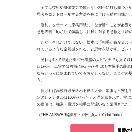
全ては技術や身体能力で敵わない相手に打ち勝つため
思考をコントロールする方法を身に付ける精神鍛錬だ。
「勝利」をテーマに原稿用紙に「なぜ勝つことが必要か
意思表明。5人1組で議論し、目標に対する意欲と手段
ただ、それだけではない。松本は「相手が嫌がるよう
れているような空気感を作る」と思考を明かす。ピン
それは4-3で迎えた8回2死満塁の大ピンチでも見て取
回1死一、二塁では右前に転がった打球を右翼手の藤原
ならとっくに飲まれていてもおかしくない。ここぞの
う。
負ければ高校野球が終わる夏の大会。緊張は不安を生
ンの）メンタルは100点だった」と満足感を示す。常
の価値は、強豪・横浜を相手に間違いなく証明された
（THE ANSWER編集部・戸田 湧大 / Yudai Toda）
最愛の