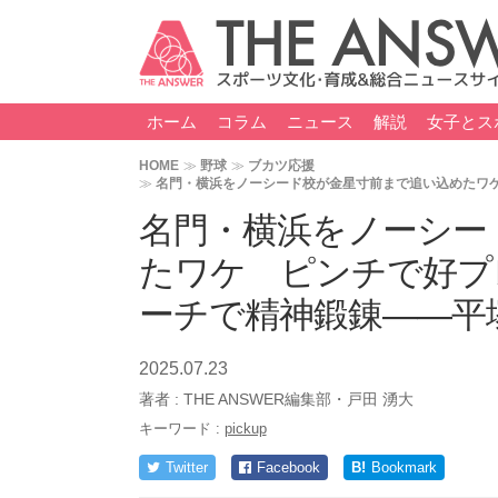
ホーム
コラム
ニュース
解説
女子とス
HOME
野球
ブカツ応援
名門・横浜をノーシード校が金星寸前まで追い込めたワ
名門・横浜をノーシー
たワケ ピンチで好プ
ーチで精神鍛錬――平
2025.07.23
著者 :
THE ANSWER編集部・戸田 湧大
キーワード :
pickup
Twitter
Facebook
B!
Bookmark