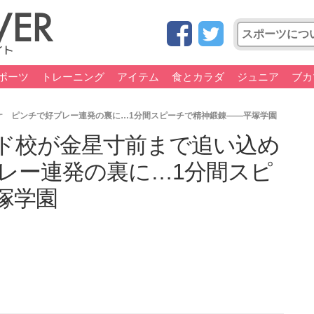
ポーツ
トレーニング
アイテム
食とカラダ
ジュニア
ブカ
ケ ピンチで好プレー連発の裏に…1分間スピーチで精神鍛錬――平塚学園
ド校が金星寸前まで追い込め
レー連発の裏に…1分間スピ
塚学園