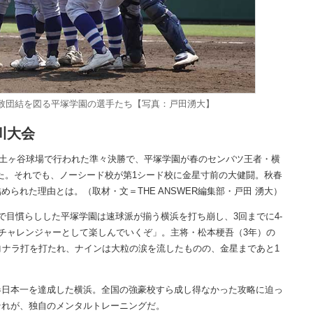
致団結を図る平塚学園の選手たち【写真：戸田湧大】
川大会
保土ヶ谷球場で行われた準々決勝で、平塚学園が春のセンバツ王者・横
った。それでも、ノーシード校が第1シード校に金星寸前の大健闘。秋春
られた理由とは。（取材・文＝THE ANSWER編集部・戸田 湧大）
目慣らしした平塚学園は速球派が揃う横浜を打ち崩し、3回までに4-
「チャレンジャーとして楽しんでいくぞ」。主将・松本梗吾（3年）の
ヨナラ打を打たれ、ナインは大粒の涙を流したものの、金星まであと1
日本一を達成した横浜。全国の強豪校すら成し得なかった攻略に迫っ
それが、独自のメンタルトレーニングだ。