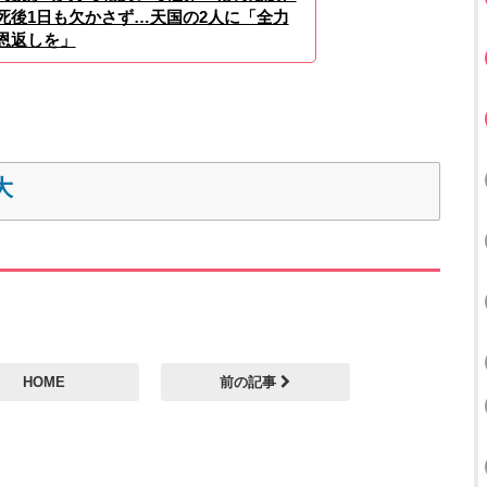
死後1日も欠かさず…天国の2人に「全力
恩返しを」
大
HOME
前の記事