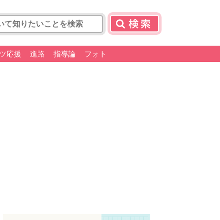
ツ応援
進路
指導論
フォト