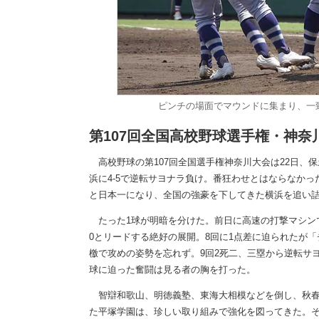
ピンチの場面でマウンドに集まり、一
第107回全国高校野球選手権・神奈
高校野球の第107回全国選手権神奈川大会は22日、
浜に4-5で逆転サヨナラ負け。番狂わせとはならなか
と日本一になり、全国の強豪を下してきた横浜を追い詰め
たった1球が明暗を分けた。前日に高速の打撃マシンで
0とリードする絶好の展開。8回に1点差に迫られたが
檄で攻めの姿勢を忘れず。9回2死二、三塁から逆転サ
球に迫った奮闘は見る者の胸を打った。
智辯和歌山、明徳義塾、東海大相模などを倒し、秋春
た平塚学園は、珍しい取り組みで強化を図ってきた。