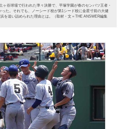
、保土ヶ谷球場で行われた準々決勝で、平塚学園が春のセンバツ王者・
なかった。それでも、ノーシード校が第1シード校に金星寸前の大健
を追い詰められた理由とは。（取材・文＝THE ANSWER編集