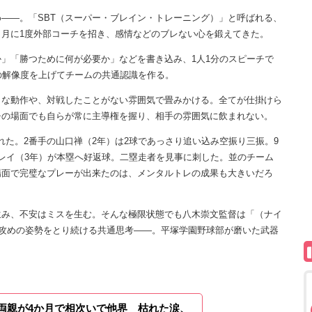
――。「SBT（スーパー・ブレイン・トレーニング）」と呼ばれる、
月に1度外部コーチを招き、感情などのブレない心を鍛えてきた。
」「勝つために何が必要か」などを書き込み、1人1分のスピーチで
の解像度を上げてチームの共通認識を作る。
な動作や、対戦したことがない雰囲気で畳みかける。全てが仕掛けら
チの場面でも自らが常に主導権を握り、相手の雰囲気に飲まれない。
れた。2番手の山口禅（2年）は2球であっさり追い込み空振り三振。9
レイ（3年）が本塁へ好返球。二塁走者を見事に刺した。並のチーム
場面で完璧なプレーが出来たのは、メンタルトレの成果も大きいだろ
み、不安はミスを生む。そんな極限状態でも八木崇文監督は「（ナイ
に攻めの姿勢をとり続ける共通思考――。平塚学園野球部が磨いた武器
。
両親が4か月で相次いで他界 枯れた涙、