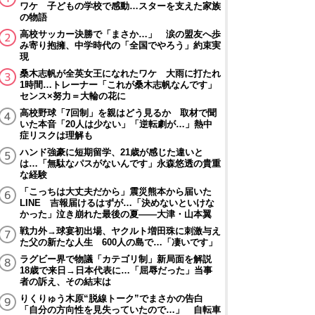
ワケ 子どもの学校で感動…スターを支えた家族
の物語
高校サッカー決勝で「まさか…」 涙の盟友へ歩
み寄り抱擁、中学時代の「全国でやろう」約束実
現
桑木志帆が全英女王になれたワケ 大雨に打たれ
1時間…トレーナー「これが桑木志帆なんです」
センス×努力＝大輪の花に
高校野球「7回制」を親はどう見るか 取材で聞
いた本音「20人は少ない」「逆転劇が…」熱中
症リスクは理解も
ハンド強豪に短期留学、21歳が感じた違いと
は…「無駄なパスがないんです」永森悠透の貴重
な経験
「こっちは大丈夫だから」震災熊本から届いた
LINE 吉報届けるはずが…「決めないといけな
かった」泣き崩れた最後の夏――大津・山本翼
戦力外→球宴初出場、ヤクルト増田珠に刺激与え
た父の新たな人生 600人の島で…「凄いです」
ラグビー界で物議「カテゴリ制」新局面を解説
18歳で来日→日本代表に…「屈辱だった」当事
者の訴え、その結末は
りくりゅう木原“脱線トーク”でまさかの告白
「自分の方向性を見失っていたので…」 自転車