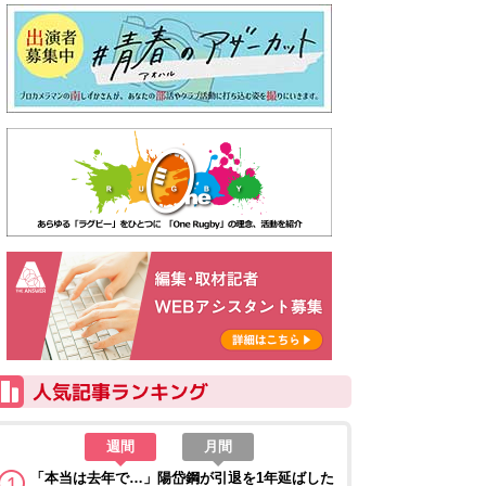
週間
月間
「本当は去年で…」陽岱鋼が引退を1年延ばした