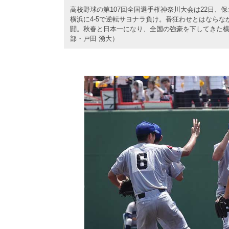
高校野球の第107回全国選手権神奈川大会は22日
横浜に4-5で逆転サヨナラ負け。番狂わせとはなら
闘。秋春と日本一になり、全国の強豪を下してきた横浜
部・戸田 湧大）