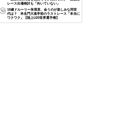
レース出場検討も「向いていない」
18歳ドルーリー朱瑛里、会うのが楽しみな同世
代は？ 米名門大進学前のラストレース「本当に
ワクワク」【陸上U20世界選手権】