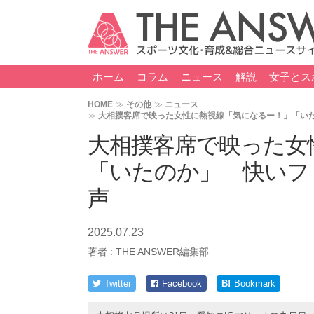
ホーム
コラム
ニュース
解説
女子とス
HOME
その他
ニュース
大相撲客席で映った女性に熱視線「気になるー！」「い
大相撲客席で映った女
「いたのか」 快いフ
声
2025.07.23
著者 :
THE ANSWER編集部
Twitter
Facebook
B!
Bookmark