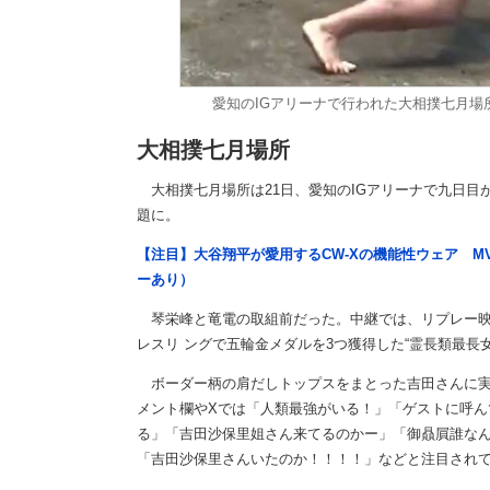
愛知のIGアリーナで行われた大相撲七月場
大相撲七月場所
大相撲七月場所は21日、愛知のIGアリーナで九日目
題に。
【注目】大谷翔平が愛用するCW-Xの機能性ウェア M
ーあり）
琴栄峰と竜電の取組前だった。中継では、リプレー映
レスリ ングで五輪金メダルを3つ獲得した“霊長類最長
ボーダー柄の肩だしトップスをまとった吉田さんに実況
メント欄やXでは「人類最強がいる！」「ゲストに呼ん
る」「吉田沙保里姐さん来てるのかー」「御贔屓誰な
「吉田沙保里さんいたのか！！！！」などと注目され