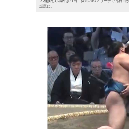
大相撲七月場所は21日、愛知のIGアリーナで九日目
話題に。