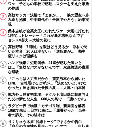
ワケ 子どもの学校で感動…スターを支えた家族
の物語
高校サッカー決勝で「まさか…」 涙の盟友へ歩
み寄り抱擁、中学時代の「全国でやろう」約束実
現
桑木志帆が全英女王になれたワケ 大雨に打たれ
1時間…トレーナー「これが桑木志帆なんです」
センス×努力＝大輪の花に
高校野球「7回制」を親はどう見るか 取材で聞
いた本音「20人は少ない」「逆転劇が…」熱中
症リスクは理解も
ハンド強豪に短期留学、21歳が感じた違いと
は…「無駄なパスがないんです」永森悠透の貴重
な経験
「こっちは大丈夫だから」震災熊本から届いた
LINE 吉報届けるはずが…「決めないといけな
かった」泣き崩れた最後の夏――大津・山本翼
戦力外→球宴初出場、ヤクルト増田珠に刺激与え
た父の新たな人生 600人の島で…「凄いです」
ラグビー界で物議「カテゴリ制」新局面を解説
18歳で来日→日本代表に…「屈辱だった」当事
者の訴え、その結末は
りくりゅう木原“脱線トーク”でまさかの告白
「自分の方向性を見失っていたので…」 自転車