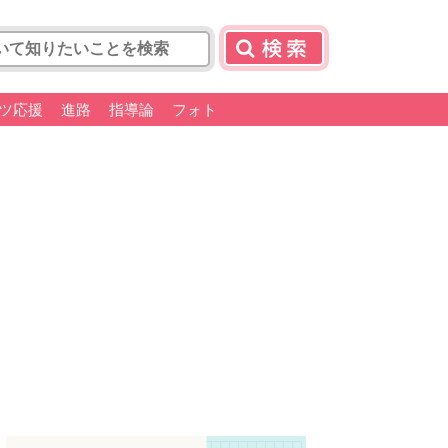
ツ応援
進路
指導論
フォト