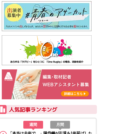
週間
月間
「本当は去年で…」陽岱鋼が引退を1年延ばした