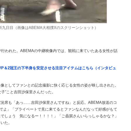
所九日目（画像はABEMA大相撲Xのスクリーンショット）
が行われた。ABEMAの中継映像内では、観戦に来ていたある女性が話
VP＆2冠王の下半身を安定させる注目アイテムはこちら（インタビュ
像としてファンとの記念撮影に快く応じる女性の姿が映し出された。
女子”こと吉田沙保里さんだった。
席も「あっ……吉田沙保里さんですね」と反応。ABEMA放送のコ
でよ」「プライベートで見に来てるとファンなんだなって好感がもて
んでしょう 気になるー！！！！」「ご贔屓さんいらっしゃるかな？」
ていた。