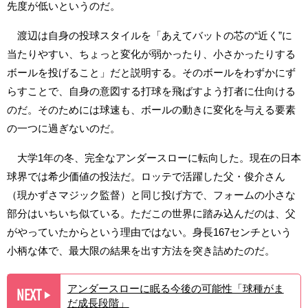
先度が低いというのだ。
渡辺は自身の投球スタイルを「あえてバットの芯の“近く”に
当たりやすい、ちょっと変化が弱かったり、小さかったりする
ボールを投げること」だと説明する。そのボールをわずかにず
らすことで、自身の意図する打球を飛ばすよう打者に仕向ける
のだ。そのためには球速も、ボールの動きに変化を与える要素
の一つに過ぎないのだ。
大学1年の冬、完全なアンダースローに転向した。現在の日本
球界では希少価値の投法だ。ロッテで活躍した父・俊介さん
（現かずさマジック監督）と同じ投げ方で、フォームの小さな
部分はいちいち似ている。ただこの世界に踏み込んだのは、父
がやっていたからという理由ではない。身長167センチという
小柄な体で、最大限の結果を出す方法を突き詰めたのだ。
アンダースローに眠る今後の可能性「球種がま
NEXT
▶︎
だ成長段階」