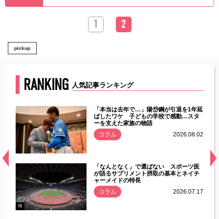
1
2
pickup
RANKING
人気記事ランキング
じた違
「本当は去年で…」陽岱鋼が引退を1年延
す」永
ばしたワケ 子どもの学校で感動…スタ
ーを支えた家族の物語
.08.01
コラム
2026.08.02
経異常
「なんとなく」で選ばない スポーツ医
づいた
が語るサプリメント摂取の基本とネイチ
ャーメイドの特長
コラム
2026.07.17
.07.21
PR