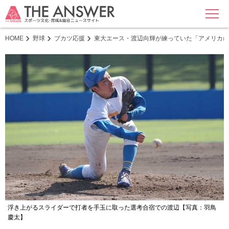
MENU
HOME
野球
ブカツ応援
東大エース・渡辺向輝が練っていた「アメリカに
浮き上がるスライダーで打者を手玉に取った選考合宿での渡辺【写真：羽鳥
慶太】