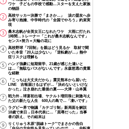
ワケ 子どもの学校で感動…スターを支えた家族
の物語
高校サッカー決勝で「まさか…」 涙の盟友へ歩
み寄り抱擁、中学時代の「全国でやろう」約束実
現
桑木志帆が全英女王になれたワケ 大雨に打たれ
1時間…トレーナー「これが桑木志帆なんです」
センス×努力＝大輪の花に
高校野球「7回制」を親はどう見るか 取材で聞
いた本音「20人は少ない」「逆転劇が…」熱中
症リスクは理解も
ハンド強豪に短期留学、21歳が感じた違いと
は…「無駄なパスがないんです」永森悠透の貴重
な経験
「こっちは大丈夫だから」震災熊本から届いた
LINE 吉報届けるはずが…「決めないといけな
かった」泣き崩れた最後の夏――大津・山本翼
戦力外→球宴初出場、ヤクルト増田珠に刺激与え
た父の新たな人生 600人の島で…「凄いです」
ラグビー界で物議「カテゴリ制」新局面を解説
18歳で来日→日本代表に…「屈辱だった」当事
者の訴え、その結末は
りくりゅう木原“脱線トーク”でまさかの告白
「自分の方向性を見失っていたので…」 自転車