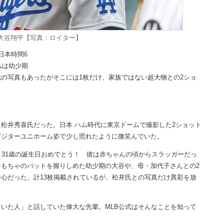
大谷翔平【写真：ロイター】
日本時間6
ムは幼少期
の写真もあったがそこには1枚だけ、家族ではない超大物との2ショ
松井秀喜氏だった。日本 ハム時代に東京ドームで撮影した2ショット
ビジターユニホーム姿で少し照れたように微笑んでいた。
31歳の誕生日おめでとう！ 彼は赤ちゃんの頃からスラッガーだっ
もちゃのバットを握りしめた幼少期の大谷や、母・加代子さんとの2
心だった。計13枚掲載されているが、松井氏との写真だけ異彩を放
いた人」と話していた偉大な先輩。MLB公式はそんなことを知って