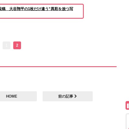
投稿 大谷翔平の1枚だけ違う“異彩を放つ写
1
2
HOME
前の記事