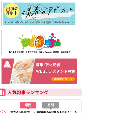
週間
月間
「本当は去年で…」陽岱鋼が引退を1年延ばした