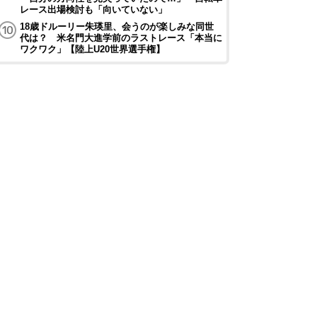
レース出場検討も「向いていない」
18歳ドルーリー朱瑛里、会うのが楽しみな同世
代は？ 米名門大進学前のラストレース「本当に
ワクワク」【陸上U20世界選手権】