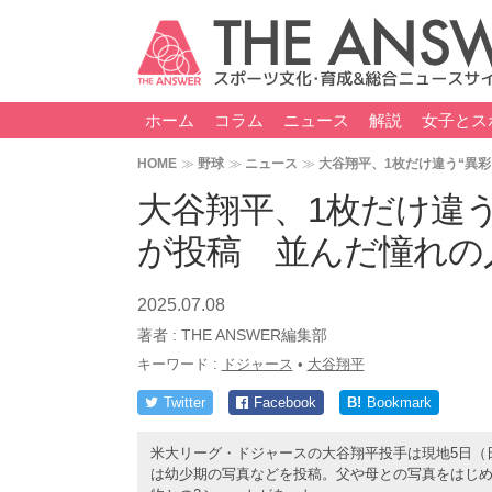
ホーム
コラム
ニュース
解説
女子とス
HOME
野球
ニュース
大谷翔平、1枚だけ違う“異
大谷翔平、1枚だけ違う
が投稿 並んだ憧れの
2025.07.08
著者 :
THE ANSWER編集部
キーワード :
ドジャース
•
大谷翔平
Twitter
Facebook
B!
Bookmark
米大リーグ・ドジャースの大谷翔平投手は現地5日（日
は幼少期の写真などを投稿。父や母との写真をはじめ