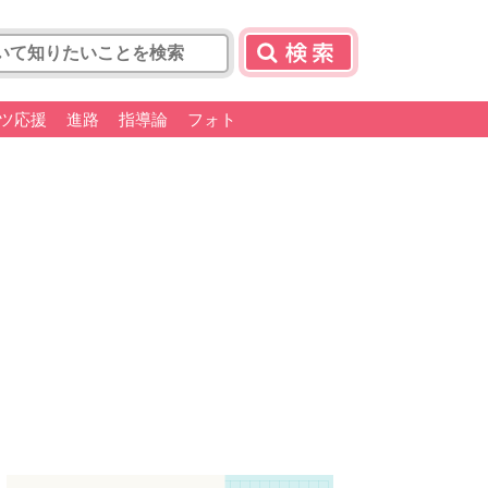
ツ応援
進路
指導論
フォト