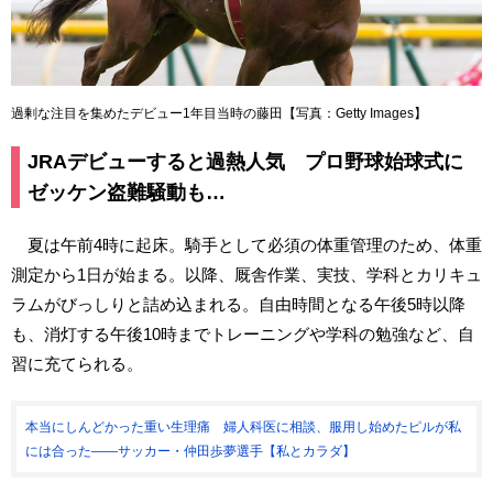
過剰な注目を集めたデビュー1年目当時の藤田【写真：Getty Images】
JRAデビューすると過熱人気 プロ野球始球式に
ゼッケン盗難騒動も…
夏は午前4時に起床。騎手として必須の体重管理のため、体重
測定から1日が始まる。以降、厩舎作業、実技、学科とカリキュ
ラムがびっしりと詰め込まれる。自由時間となる午後5時以降
も、消灯する午後10時までトレーニングや学科の勉強など、自
習に充てられる。
本当にしんどかった重い生理痛 婦人科医に相談、服用し始めたピルが私
には合った――サッカー・仲田歩夢選手【私とカラダ】