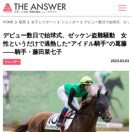
MENU
HOME
競馬
女子とスポーツ
ジェンダー
デビュー数日で始球式、ゼッ
デビュー数日で始球式、ゼッケン盗難騒動 女
性というだけで過熱した“アイドル騎手”の葛藤
――騎手・藤田菜七子
2023.03.03
ジェンダー