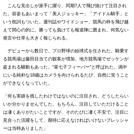
こんな見出しが派手に躍り、同期7人で飛び抜けて注目され
た。容姿もあいまって「美人ジョッキー」「アイドル騎手」と
いう枕詞もついた。週刊誌やワイドショー、競馬の枠を飛び越
えて関心の的に。勝っても負けても報道陣に囲まれ、何気ない
発言や仕草も大きく報じられる。
デビューから数日で、プロ野球の始球式を任された。騎乗す
る競馬場は藤田目当ての観客が増加。地方競馬場でゼッケンが
盗まれる騒動もあった。“菜七子フィーバー”と呼ばれた。渦中
にいる純朴な18歳はカメラを向けられるたび、自然に笑うこと
ができなくなっていた。
「何も実績を残したわけではないのに注目され、どうしたらい
いか分かりませんでした。もちろん、注目していただけること
は凄くありがたいことですが、そのたびに凄く不安で。注目に
見合った活躍をして、期待に応えなければいけないプレッシャ
ーは当時ありました」