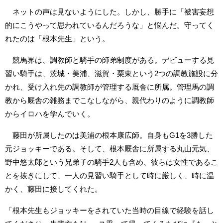
ネットの声は見ないようにした。しかし、勝手に「被害妄想
的にこうやって思われているんだろうな」と悩んだ。守ってく
れたのは「根本先生」という。
競馬界は、調教師と騎手の師弟制度がある。デビューする見
習い騎手は、茨城・美浦、滋賀・栗東という2つの調教施設に分
かれ、受け入れ先の調教師が管理する厩舎に所属。管理馬の調
教から厩舎の雑務までこなしながら、親代わりのように調教師
からイロハを学んでいく。
藤田が所属したのは美浦の根本康広師。自身もG1を3勝した
元ジョッキーである。そして、根本厩舎に所属する丸山元気、
野中悠太郎という兄弟子の騎手2人も含め、彼らは女性であるこ
とを抜きにして、一人の見習い騎手として時に厳しく、時に温
かく、藤田に接してくれた。
「根本先生もジョッキーをされていた当時の目線で経験を話し