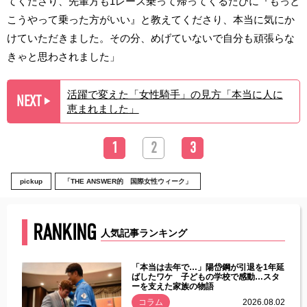
てくださり、先輩方も1レース乗って帰ってくるたびに『もっと
こうやって乗った方がいい』と教えてくださり、本当に気にか
けていただきました。その分、めげていないで自分も頑張らな
きゃと思わされました」
活躍で変えた「女性騎手」の見方「本当に人に
NEXT
▶︎
恵まれました」
1
2
3
pickup
「THE ANSWER的 国際女性ウィーク」
RANKING
人気記事ランキング
じた違
「本当は去年で…」陽岱鋼が引退を1年延
す」永
ばしたワケ 子どもの学校で感動…スタ
ーを支えた家族の物語
.08.01
コラム
2026.08.02