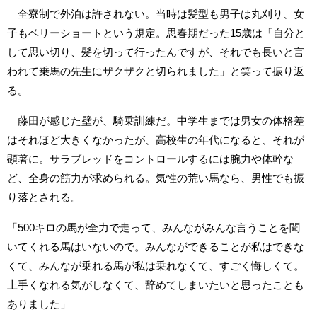
全寮制で外泊は許されない。当時は髪型も男子は丸刈り、女
子もベリーショートという規定。思春期だった15歳は「自分と
して思い切り、髪を切って行ったんですが、それでも長いと言
われて乗馬の先生にザクザクと切られました」と笑って振り返
る。
藤田が感じた壁が、騎乗訓練だ。中学生までは男女の体格差
はそれほど大きくなかったが、高校生の年代になると、それが
顕著に。サラブレッドをコントロールするには腕力や体幹な
ど、全身の筋力が求められる。気性の荒い馬なら、男性でも振
り落とされる。
「500キロの馬が全力で走って、みんながみんな言うことを聞
いてくれる馬はいないので。みんなができることが私はできな
くて、みんなが乗れる馬が私は乗れなくて、すごく悔しくて。
上手くなれる気がしなくて、辞めてしまいたいと思ったことも
ありました」