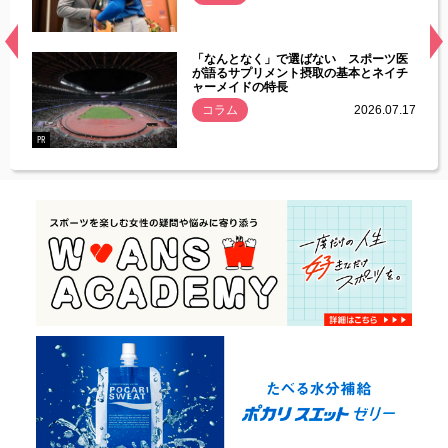
経異常
「なんとなく」で選ばない スポーツ医
づいた
が語るサプリメント摂取の基本とネイチ
ャーメイドの特長
コラム
2026.07.17
.07.21
PR