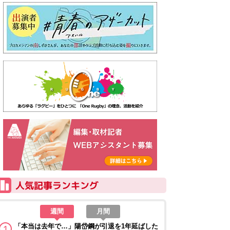
週間
月間
「本当は去年で…」陽岱鋼が引退を1年延ばした