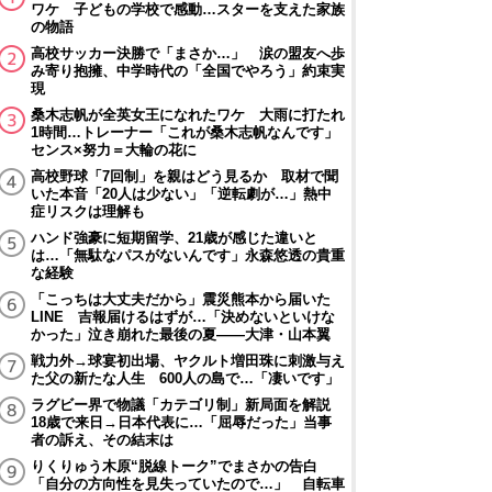
ワケ 子どもの学校で感動…スターを支えた家族
の物語
高校サッカー決勝で「まさか…」 涙の盟友へ歩
み寄り抱擁、中学時代の「全国でやろう」約束実
現
桑木志帆が全英女王になれたワケ 大雨に打たれ
1時間…トレーナー「これが桑木志帆なんです」
センス×努力＝大輪の花に
高校野球「7回制」を親はどう見るか 取材で聞
いた本音「20人は少ない」「逆転劇が…」熱中
症リスクは理解も
ハンド強豪に短期留学、21歳が感じた違いと
は…「無駄なパスがないんです」永森悠透の貴重
な経験
「こっちは大丈夫だから」震災熊本から届いた
LINE 吉報届けるはずが…「決めないといけな
かった」泣き崩れた最後の夏――大津・山本翼
戦力外→球宴初出場、ヤクルト増田珠に刺激与え
た父の新たな人生 600人の島で…「凄いです」
ラグビー界で物議「カテゴリ制」新局面を解説
18歳で来日→日本代表に…「屈辱だった」当事
者の訴え、その結末は
りくりゅう木原“脱線トーク”でまさかの告白
「自分の方向性を見失っていたので…」 自転車