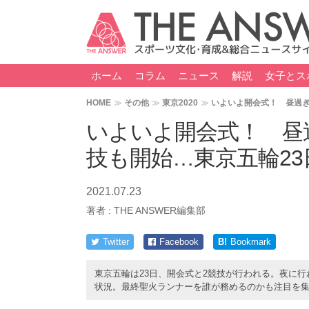
ホーム
コラム
ニュース
解説
女子とス
HOME
その他
東京2020
いよいよ開会式！ 昼過ぎ
いよいよ開会式！ 昼
技も開始…東京五輪2
2021.07.23
著者 :
THE ANSWER編集部
Twitter
Facebook
B!
Bookmark
東京五輪は23日、開会式と2競技が行われる。夜に
状況。最終聖火ランナーを誰が務めるのかも注目を