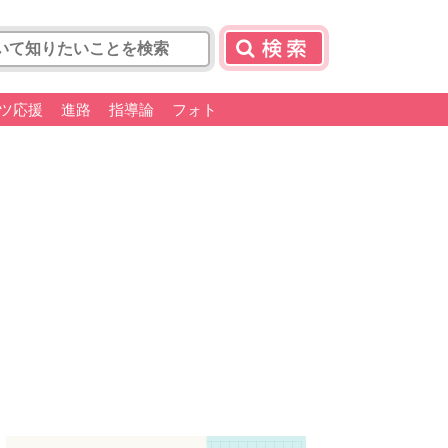
ツ応援
進路
指導論
フォト