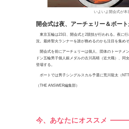
いよいよ開会式が本日行
開会式は夜、アーチェリー＆ボート
東京五輪は23日、開会式と2競技が行われる。夜に行
況。最終聖火ランナーを誰が務めるのかも注目を集め
開会式を前にアーチェリーは個人、団体のトーナメント
ドン五輪男子個人銀メダルの古川高晴（近大職）、同女
登場する。
ボートでは男子シングルスカル予選に荒川龍太（NT
（THE ANSWER編集部）
今、あなたにオススメ