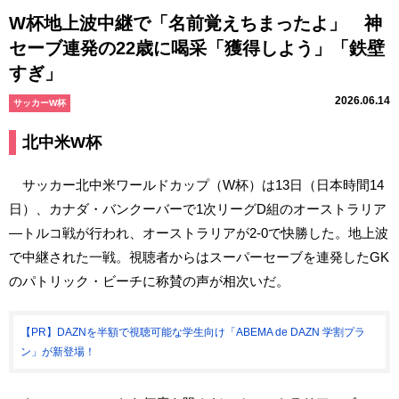
W杯地上波中継で「名前覚えちまったよ」 神
セーブ連発の22歳に喝采「獲得しよう」「鉄壁
すぎ」
2026.06.14
サッカーW杯
北中米W杯
サッカー北中米ワールドカップ（W杯）は13日（日本時間14
日）、カナダ・バンクーバーで1次リーグD組のオーストラリア
―トルコ戦が行われ、オーストラリアが2-0で快勝した。地上波
で中継された一戦。視聴者からはスーパーセーブを連発したGK
のパトリック・ビーチに称賛の声が相次いだ。
【PR】DAZNを半額で視聴可能な学生向け「ABEMA de DAZN 学割プラ
ン」が新登場！