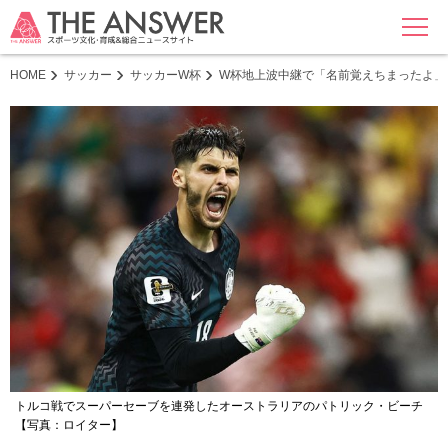
MENU
HOME
サッカー
サッカーW杯
W杯地上波中継で「名前覚えちまったよ」
トルコ戦でスーパーセーブを連発したオーストラリアのパトリック・ビーチ
【写真：ロイター】