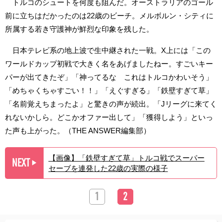
トルコのシュートを何度も阻んだ。オーストラリアのゴール
前に立ちはだかったのは22歳のビーチ。メルボルン・シティに
所属する若き守護神が鮮烈な印象を残した。
日本テレビ系の地上波で生中継された一戦。X上には「この
ワールドカップ初戦で大きく名をあげましたねー。すごいキー
パーが出てきたぞ」「神ってるな これはトルコかわいそう」
「めちゃくちゃすごい！！」「えぐすぎる」「鉄壁すぎて草」
「名前覚えちまったよ」と驚きの声が続出。「Jリーグに来てく
れないかしら。どこかオファー出して」「獲得しよう」といっ
た声も上がった。（THE ANSWER編集部）
【画像】「鉄壁すぎて草」トルコ戦でスーパー
NEXT
▶︎
セーブを連発した22歳の実際の様子
1
2