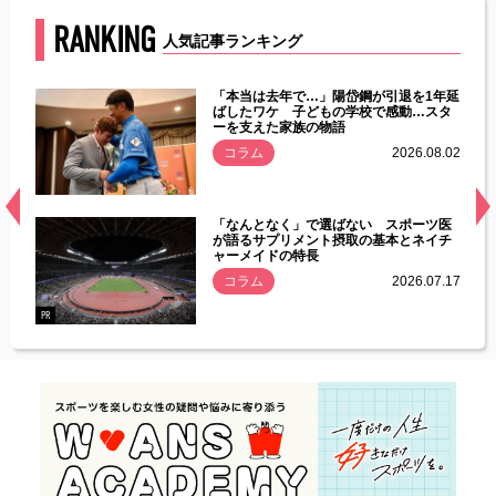
RANKING
人気記事ランキング
じた違
「本当は去年で…」陽岱鋼が引退を1年延
す」永
ばしたワケ 子どもの学校で感動…スタ
ーを支えた家族の物語
.08.01
コラム
2026.08.02
経異常
「なんとなく」で選ばない スポーツ医
づいた
が語るサプリメント摂取の基本とネイチ
ャーメイドの特長
コラム
2026.07.17
.07.21
PR