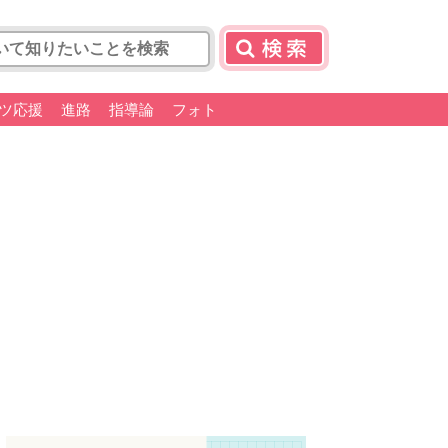
ツ応援
進路
指導論
フォト