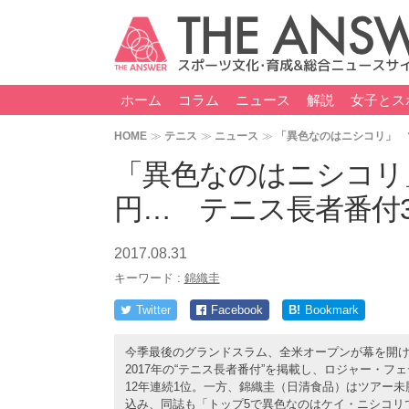
ホーム
コラム
ニュース
解説
女子とス
HOME
テニス
ニュース
「異色なのはニシコリ」 
「異色なのはニシコリ
円… テニス長者番付
2017.08.31
キーワード :
錦織圭
Twitter
Facebook
B!
Bookmark
今季最後のグランドスラム、全米オープンが幕を開
2017年の“テニス長者番付”を掲載し、ロジャー・フェ
12年連続1位。一方、錦織圭（日清食品）はツアー未勝利
込み、同誌も「トップ5で異色なのはケイ・ニシコリ