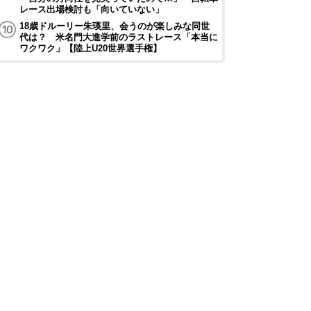
レース出場検討も「向いていない」
18歳ドルーリー朱瑛里、会うのが楽しみな同世
代は？ 米名門大進学前のラストレース「本当に
ワクワク」【陸上U20世界選手権】