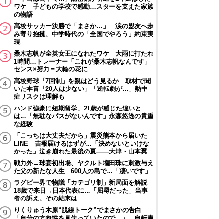
ワケ 子どもの学校で感動…スターを支えた家族
の物語
高校サッカー決勝で「まさか…」 涙の盟友へ歩
み寄り抱擁、中学時代の「全国でやろう」約束実
現
桑木志帆が全英女王になれたワケ 大雨に打たれ
1時間…トレーナー「これが桑木志帆なんです」
センス×努力＝大輪の花に
高校野球「7回制」を親はどう見るか 取材で聞
いた本音「20人は少ない」「逆転劇が…」熱中
症リスクは理解も
ハンド強豪に短期留学、21歳が感じた違いと
は…「無駄なパスがないんです」永森悠透の貴重
な経験
「こっちは大丈夫だから」震災熊本から届いた
LINE 吉報届けるはずが…「決めないといけな
かった」泣き崩れた最後の夏――大津・山本翼
戦力外→球宴初出場、ヤクルト増田珠に刺激与え
た父の新たな人生 600人の島で…「凄いです」
ラグビー界で物議「カテゴリ制」新局面を解説
18歳で来日→日本代表に…「屈辱だった」当事
者の訴え、その結末は
りくりゅう木原“脱線トーク”でまさかの告白
「自分の方向性を見失っていたので…」 自転車