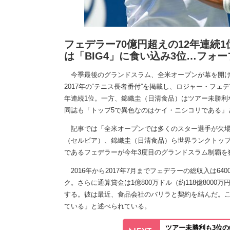
フェデラー70億円超えの12年連続1
は「BIG4」に食い込み3位…フォ
今季最後のグランドスラム、全米オープンが幕を開け
2017年の“テニス長者番付”を掲載し、ロジャー・フェデ
年連続1位。一方、錦織圭（日清食品）はツアー未勝利ながら
同誌も「トップ5で異色なのはケイ・ニシコリである」
記事では「全米オープンでは多くのスター選手が欠場
（セルビア）、錦織圭（日清食品）ら世界ランクトップ
であるフェデラーが今年3度目のグランドスラム制覇を
2016年から2017年7月までフェデラーの総収入は64
ク。さらに通算賞金は1億800万ドル（約118億800
する。彼は最近、食品会社のバリラと契約を結んだ。この
ている」と述べられている。
ツアー未勝利も3位の