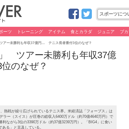
ポーツ
トレーニング
アイテム
食とカラダ
ジュニア
ブカ
ツアー未勝利も年収37億円… テニス長者番付3位のなぜ？
」 ツアー未勝利も年収37億
3位のなぜ？
け、熱戦が繰り広げられているテニス界。米経済誌「フォーブス」は
デラー（スイス）が圧巻の総収入6400万ドル（約70億4640万円）で
ながら3位の3390万ドル（約37億3239万円）。「BIG4」に食い
である」と言及している。