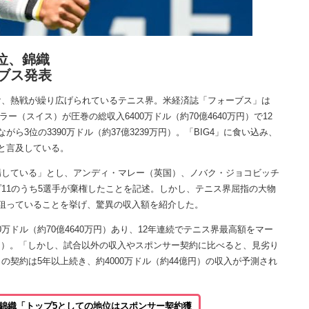
位、錦織
ーブス発表
、熱戦が繰り広げられているテニス界。米経済誌「フォーブス」は
ラー（スイス）が圧巻の総収入6400万ドル（約70億4640万円）で12
3位の3390万ドル（約37億3239万円）。「BIG4」に食い込み、
と言及している。
している」とし、アンディ・マレー（英国）、ノバク・ジョコビッチ
11のうち5選手が棄権したことを記述。しかし、テニス界屈指の大物
狙っていることを挙げ、驚異の収入額を紹介した。
00万ドル（約70億4640万円）あり、12年連続でテニス界最高額をマー
0万円）。「しかし、試合以外の収入やスポンサー契約に比べると、見劣り
契約は5年以上続き、約4000万ドル（約44億円）の収入が予測され
錦織「トップ5としての地位はスポンサー契約獲