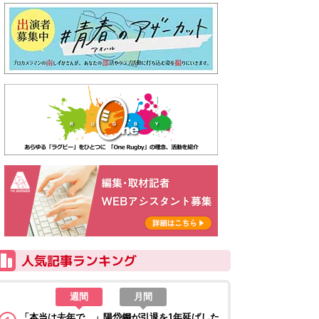
週間
月間
「本当は去年で…」陽岱鋼が引退を1年延ばした