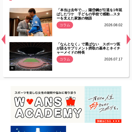
じた違
「本当は去年で…」陽岱鋼が引退を1年延
す」永
ばしたワケ 子どもの学校で感動…スタ
ーを支えた家族の物語
.08.01
コラム
2026.08.02
経異常
「なんとなく」で選ばない スポーツ医
づいた
が語るサプリメント摂取の基本とネイチ
ャーメイドの特長
コラム
2026.07.17
.07.21
PR