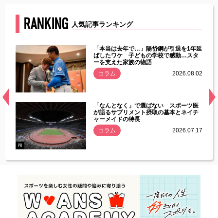
RANKING
人気記事ランキング
じた違
「本当は去年で…」陽岱鋼が引退を1年延
す」永
ばしたワケ 子どもの学校で感動…スタ
ーを支えた家族の物語
.08.01
コラム
2026.08.02
経異常
「なんとなく」で選ばない スポーツ医
づいた
が語るサプリメント摂取の基本とネイチ
ャーメイドの特長
コラム
2026.07.17
.07.21
PR