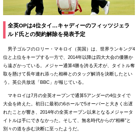
全英OPは4位タイ…キャディーのフィッツジェラ
ルド氏との契約解除を発表予定
男子ゴルフのロリー・マキロイ（英国）は、世界ランキング4
位と上位をキープする一方で、2014年以降は四大大会の優勝か
ら遠ざかっている。メジャー通算4勝を誇る天才が、タイトル奪
取を懸けて長年連れ添った相棒とのタッグ解消を決断したとい
う。英公共放送「BBC」が報じている。
マキロイは7月の全英オープンで通算5アンダーの4位タイで
大会を終えた。初日に最初の6ホールで5オーバーと大きく出遅
れたことが響き、2014年の全英オープン以来となるメジャータ
イトルは手にできなかった。そして、無名時代からの“相棒”と
別々の道を歩む決断に至ったようだ。