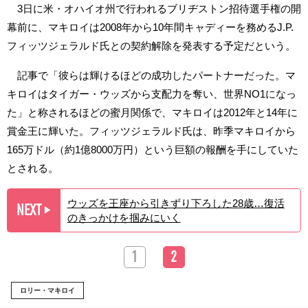
3日に米・オハイオ州で行われるブリヂストン招待選手権の開
幕前に、マキロイは2008年から10年間キャディーを務めるJ.P.
フィッツジェラルド氏との契約解除を発表する予定だという。
記事で「彼らは輝けるほどの成功したパートナーだった。マ
キロイはタイガー・ウッズから支配力を奪い、世界NO1になっ
た」と称されるほどの蜜月関係で、マキロイは2012年と14年に
賞金王に輝いた。フィッツジェラルド氏は、昨季マキロイから
165万ドル（約1億8000万円）という巨額の報酬を手にしていた
とされる。
ウッズを王座から引きずり下ろした28歳…復活
NEXT
▶︎
のきっかけを掴みにいく
1
2
ロリー・マキロイ