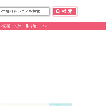
ツ応援
進路
指導論
フォト