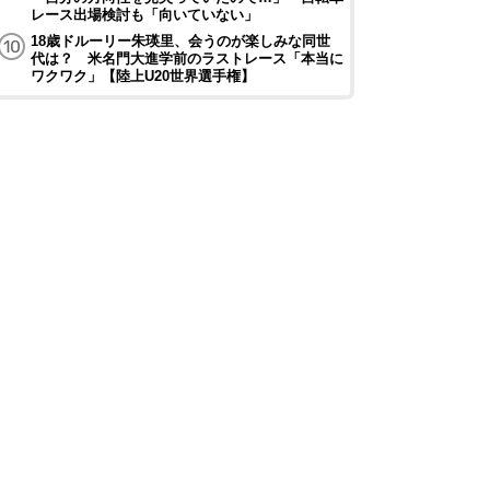
レース出場検討も「向いていない」
18歳ドルーリー朱瑛里、会うのが楽しみな同世
代は？ 米名門大進学前のラストレース「本当に
ワクワク」【陸上U20世界選手権】