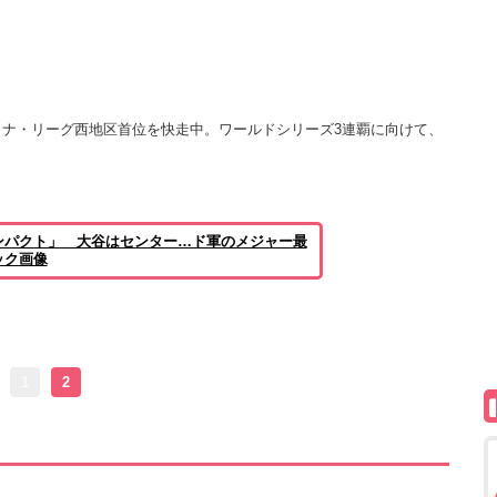
ナ・リーグ西地区首位を快走中。ワールドシリーズ3連覇に向けて、
ンパクト」 大谷はセンター…ド軍のメジャー最
ック画像
1
2