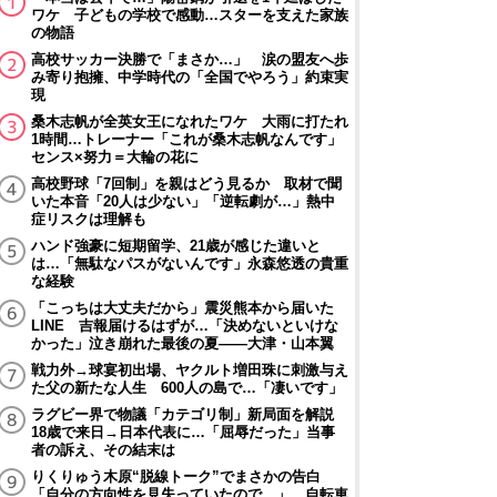
ワケ 子どもの学校で感動…スターを支えた家族
の物語
高校サッカー決勝で「まさか…」 涙の盟友へ歩
み寄り抱擁、中学時代の「全国でやろう」約束実
現
桑木志帆が全英女王になれたワケ 大雨に打たれ
1時間…トレーナー「これが桑木志帆なんです」
センス×努力＝大輪の花に
高校野球「7回制」を親はどう見るか 取材で聞
いた本音「20人は少ない」「逆転劇が…」熱中
症リスクは理解も
ハンド強豪に短期留学、21歳が感じた違いと
は…「無駄なパスがないんです」永森悠透の貴重
な経験
「こっちは大丈夫だから」震災熊本から届いた
LINE 吉報届けるはずが…「決めないといけな
かった」泣き崩れた最後の夏――大津・山本翼
戦力外→球宴初出場、ヤクルト増田珠に刺激与え
た父の新たな人生 600人の島で…「凄いです」
ラグビー界で物議「カテゴリ制」新局面を解説
18歳で来日→日本代表に…「屈辱だった」当事
者の訴え、その結末は
りくりゅう木原“脱線トーク”でまさかの告白
「自分の方向性を見失っていたので…」 自転車