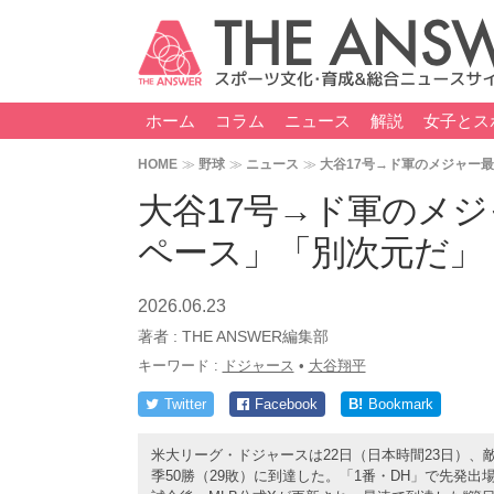
ホーム
コラム
ニュース
解説
女子とス
HOME
野球
ニュース
大谷17号→ド軍のメジャー
大谷17号→ド軍のメ
ペース」「別次元だ」
2026.06.23
著者 :
THE ANSWER編集部
キーワード :
ドジャース
•
大谷翔平
Twitter
Facebook
B!
Bookmark
米大リーグ・ドジャースは22日（日本時間23日）、
季50勝（29敗）に到達した。「1番・DH」で先発