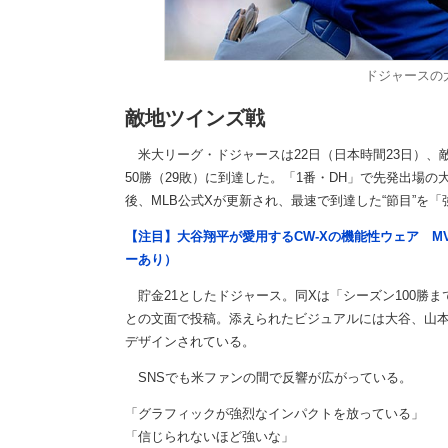
ドジャースの
敵地ツインズ戦
米大リーグ・ドジャースは22日（日本時間23日）、
50勝（29敗）に到達した。「1番・DH」で先発出場
後、MLB公式Xが更新され、最速で到達した“節目”を
【注目】大谷翔平が愛用するCW-Xの機能性ウェア M
ーあり）
貯金21としたドジャース。同Xは「シーズン100勝ま
との文面で投稿。添えられたビジュアルには大谷、山本、フリ
デザインされている。
SNSでも米ファンの間で反響が広がっている。
「グラフィックが強烈なインパクトを放っている」
「信じられないほど強いな」