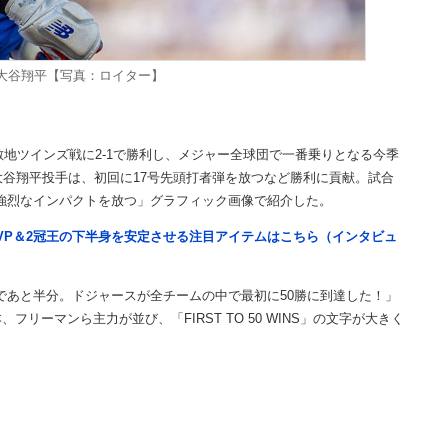
大谷翔平【写真：ロイター】
敵地ツインズ戦に2-1で勝利し、メジャー全球団で一番乗りとなる今季
の大谷翔平投手は、初回に17号先頭打者弾を放つなど勝利に貢献。試合
「強烈なインパクトを放つ」グラフィック画像で紹介した。
VP＆2冠王の下半身を安定させる注目アイテムはこちら（インタビュ
であと半分。ドジャースが全チームの中で最初に50勝に到達した！」
ーマンら主力が並び、「FIRST TO 50 WINS」の文字が大きく