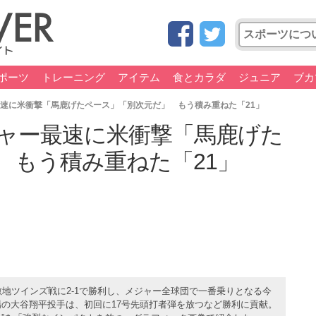
ポーツ
トレーニング
アイテム
食とカラダ
ジュニア
ブカ
最速に米衝撃「馬鹿げたペース」「別次元だ」 もう積み重ねた「21」
ジャー最速に米衝撃「馬鹿げた
 もう積み重ねた「21」
敵地ツインズ戦に2-1で勝利し、メジャー全球団で一番乗りとなる今
出場の大谷翔平投手は、初回に17号先頭打者弾を放つなど勝利に貢献。