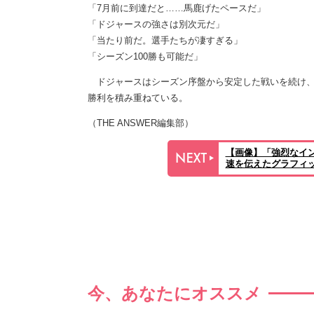
「7月前に到達だと……馬鹿げたペースだ」
「ドジャースの強さは別次元だ」
「当たり前だ。選手たちが凄すぎる」
「シーズン100勝も可能だ」
ドジャースはシーズン序盤から安定した戦いを続け、
勝利を積み重ねている。
（THE ANSWER編集部）
【画像】「強烈なイ
速を伝えたグラフィ
今、あなたにオススメ