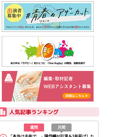
週間
月間
「本当は去年で…」陽岱鋼が引退を1年延ばした