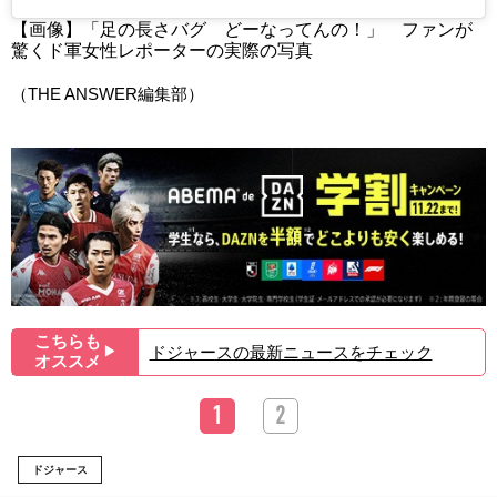
【画像】「足の長さバグ どーなってんの！」 ファンが
驚くド軍女性レポーターの実際の写真
（THE ANSWER編集部）
こちらも
ドジャースの最新ニュースをチェック
▶︎
オススメ
1
2
ドジャース