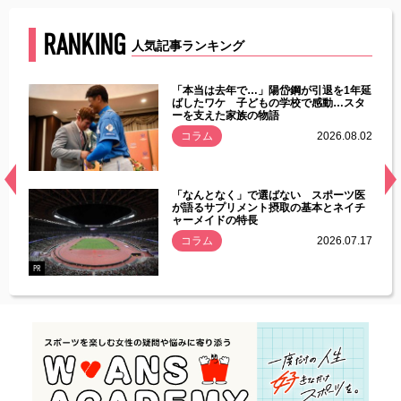
RANKING
人気記事ランキング
じた違
「本当は去年で…」陽岱鋼が引退を1年延
す」永
ばしたワケ 子どもの学校で感動…スタ
ーを支えた家族の物語
.08.01
コラム
2026.08.02
経異常
「なんとなく」で選ばない スポーツ医
づいた
が語るサプリメント摂取の基本とネイチ
ャーメイドの特長
コラム
2026.07.17
.07.21
PR