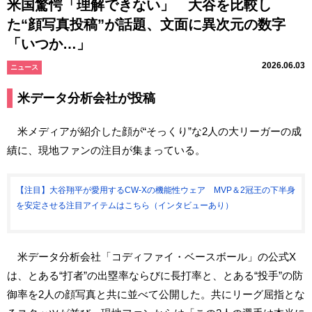
米国驚愕「理解できない」 大谷を比較し
た“顔写真投稿”が話題、文面に異次元の数字
「いつか…」
2026.06.03
ニュース
米データ分析会社が投稿
米メディアが紹介した顔が“そっくり”な2人の大リーガーの成
績に、現地ファンの注目が集まっている。
【注目】大谷翔平が愛用するCW-Xの機能性ウェア MVP＆2冠王の下半身
を安定させる注目アイテムはこちら（インタビューあり）
米データ分析会社「コディファイ・ベースボール」の公式X
は、とある“打者”の出塁率ならびに長打率と、とある“投手”の防
御率を2人の顔写真と共に並べて公開した。共にリーグ屈指とな