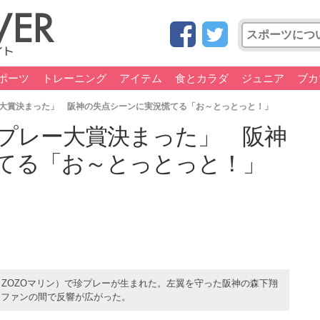
ポーツ
トレーニング
アイテム
食とカラダ
ジュニア
ブカ
大賞決まった」 阪神の失点シーンに実況慌てる「お～とっとっと！」
プレー大賞決まった」 阪神
てる「お～とっとっと！」
（ZOZOマリン）で珍プレーが生まれた。左翼を守った阪神の森下翔
。ファンの間で反響が広がった。