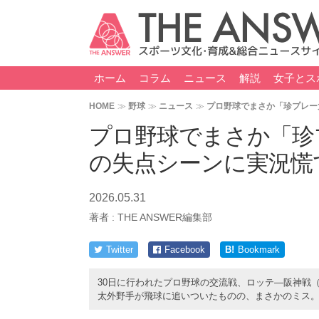
ホーム
コラム
ニュース
解説
女子とス
HOME
野球
ニュース
プロ野球でまさか「珍プレー
プロ野球でまさか「珍
の失点シーンに実況慌
2026.05.31
著者 :
THE ANSWER編集部
Twitter
Facebook
B!
Bookmark
30日に行われたプロ野球の交流戦、ロッテ―阪神戦
太外野手が飛球に追いついたものの、まさかのミス