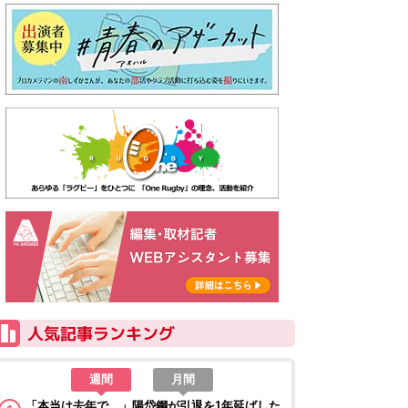
週間
月間
「本当は去年で…」陽岱鋼が引退を1年延ばした