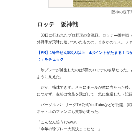
阪神の森下
ロッテ―阪神戦
30日に行われたプロ野球の交流戦、ロッテ―阪神戦（
外野手が飛球に追いついたものの、まさかのミス。フ
【PR】1等当せん900人以上 dポイントがたまる！
じ」をチェック
珍プレーが誕生したのは6回のロッテの攻撃だった。
ように見えた。
だが、捕球できず。さらにボールが体に当たった後、
につかず、友杉は快足を飛ばして一気に生還した（記
パーソル パ・リーグTV公式YouTubeなどが公開
ネット上のファンにも笑撃が走った。
「こんなん笑うわwww」
「今年の珍プレー大賞決まったな…」