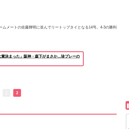
ムメートの佐藤輝明に並んでリートップタイとなる14号。4-3の勝利
大賞決まった」阪神・森下がまさか…珍プレーの
1
2