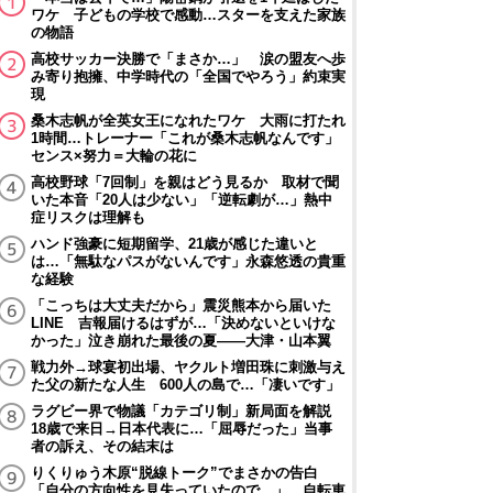
ワケ 子どもの学校で感動…スターを支えた家族
の物語
高校サッカー決勝で「まさか…」 涙の盟友へ歩
み寄り抱擁、中学時代の「全国でやろう」約束実
現
桑木志帆が全英女王になれたワケ 大雨に打たれ
1時間…トレーナー「これが桑木志帆なんです」
センス×努力＝大輪の花に
高校野球「7回制」を親はどう見るか 取材で聞
いた本音「20人は少ない」「逆転劇が…」熱中
症リスクは理解も
ハンド強豪に短期留学、21歳が感じた違いと
は…「無駄なパスがないんです」永森悠透の貴重
な経験
「こっちは大丈夫だから」震災熊本から届いた
LINE 吉報届けるはずが…「決めないといけな
かった」泣き崩れた最後の夏――大津・山本翼
戦力外→球宴初出場、ヤクルト増田珠に刺激与え
た父の新たな人生 600人の島で…「凄いです」
ラグビー界で物議「カテゴリ制」新局面を解説
18歳で来日→日本代表に…「屈辱だった」当事
者の訴え、その結末は
りくりゅう木原“脱線トーク”でまさかの告白
「自分の方向性を見失っていたので…」 自転車