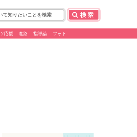
ツ応援
進路
指導論
フォト