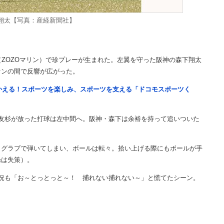
翔太【写真：産経新聞社】
ZOZOマリン）で珍プレーが生まれた。左翼を守った阪神の森下翔太
ァンの間で反響が広がった。
つかえる！スポーツを楽しみ、スポーツを支える「ドコモスポーツく
友杉が放った打球は左中間へ。阪神・森下は余裕を持って追いついた
グラブで弾いてしまい、ボールは転々。拾い上げる際にもボールが手
録は失策）。
。実況も「お～とっとっと～！ 捕れない捕れない～」と慌てたシーン。