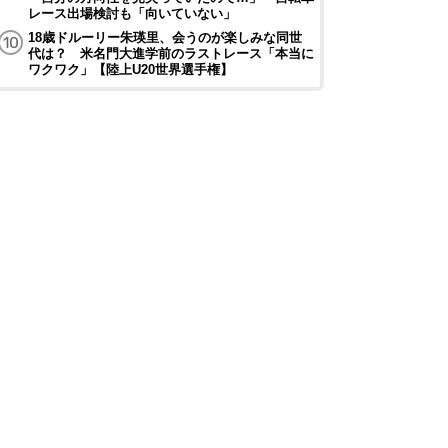
レース出場検討も「向いていない」
18歳ドルーリー朱瑛里、会うのが楽しみな同世
代は？ 米名門大進学前のラストレース「本当に
ワクワク」【陸上U20世界選手権】