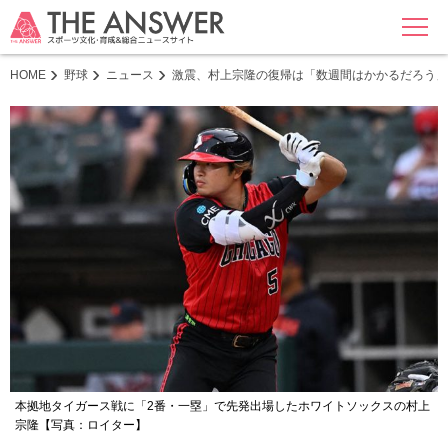
MENU
HOME
野球
ニュース
激震、村上宗隆の復帰は「数週間はかかるだろう」
本拠地タイガース戦に「2番・一塁」で先発出場したホワイトソックスの村上
宗隆【写真：ロイター】