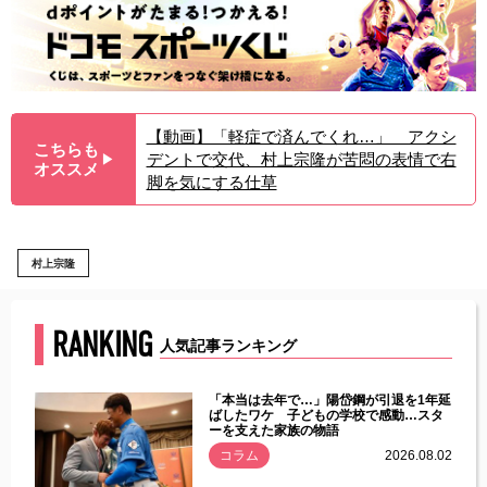
【動画】「軽症で済んでくれ…」 アクシ
こちらも
デントで交代、村上宗隆が苦悶の表情で右
▶︎
オススメ
脚を気にする仕草
村上宗隆
RANKING
人気記事ランキング
じた違
「本当は去年で…」陽岱鋼が引退を1年延
す」永
ばしたワケ 子どもの学校で感動…スタ
ーを支えた家族の物語
.08.01
コラム
2026.08.02