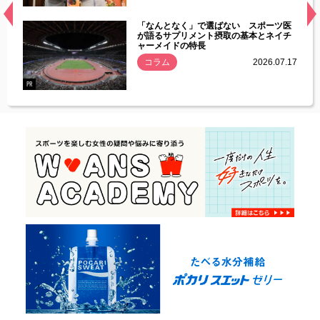
経異常
「なんとなく」で選ばない スポーツ医
づいた
が語るサプリメント摂取の基本とネイチ
ャーメイドの特長
コラム
2026.07.17
.07.21
PR