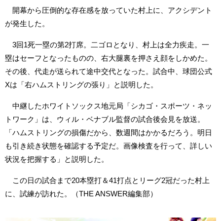
開幕から圧倒的な存在感を放っていた村上に、アクシデント
が発生した。
3回1死一塁の第2打席。二ゴロとなり、村上は全力疾走。一
塁はセーフとなったものの、右大腿裏を押さえ顔をしかめた。
その後、代走が送られて途中交代となった。試合中、球団公式
Xは「右ハムストリングの張り」と説明した。
中継したホワイトソックス地元局「シカゴ・スポーツ・ネッ
トワーク」は、ウィル・ベナブル監督の試合後会見を放送。
「ハムストリングの損傷だから、数週間はかかるだろう。明日
も引き続き状態を確認する予定だ。画像検査を行って、詳しい
状況を把握する」と説明した。
この日の試合まで20本塁打＆41打点とリーグ2冠だった村上
に、試練が訪れた。（THE ANSWER編集部）