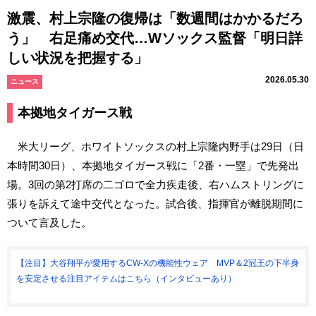
激震、村上宗隆の復帰は「数週間はかかるだろ
う」 右足痛め交代…Wソックス監督「明日詳
しい状況を把握する」
2026.05.30
ニュース
本拠地タイガース戦
米大リーグ、ホワイトソックスの村上宗隆内野手は29日（日
本時間30日）、本拠地タイガース戦に「2番・一塁」で先発出
場。3回の第2打席の二ゴロで全力疾走後、右ハムストリングに
張りを訴えて途中交代となった。試合後、指揮官が離脱期間に
ついて言及した。
【注目】大谷翔平が愛用するCW-Xの機能性ウェア MVP＆2冠王の下半身
を安定させる注目アイテムはこちら（インタビューあり）