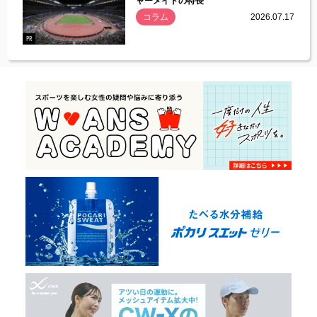
ャーメイドの特長
コラム
2026.07.17
.07.21
PR