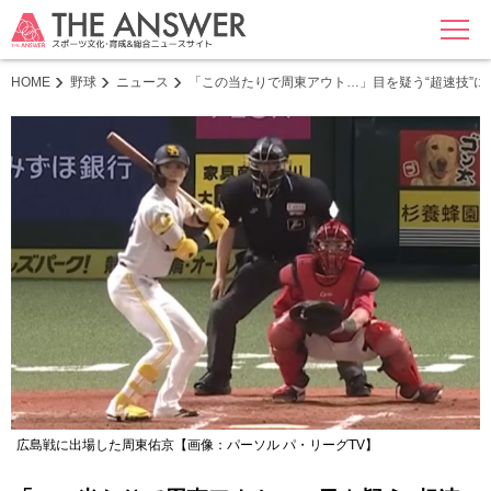
MENU
HOME
野球
ニュース
「この当たりで周東アウト…」目を疑う“超速技”に
広島戦に出場した周東佑京【画像：パーソル パ・リーグTV】