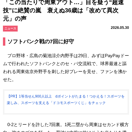
「この当たりで周東アウト…」目を疑う“超速
技”に絶賛の嵐 衰えぬ36歳は「改めて異次
元」の声
2026.05.30
ニュース
ソフトバンク戦の7回に好守
プロ野球・広島の菊池涼介内野手は29日、みずほPayPayドー
ムで行われたソフトバンクとのセ・パ交流戦で、球界最速と謳
われる周東佑京外野手を刺した好プレーを見せ、ファンを沸か
せた。
【PR】1等当せん900人以上 dポイントがたまる！つかえる！スポーツを
楽しみ、スポーツを支える「ドコモスポーツくじ」をチェック
0-2とリードを許した7回裏。1死二塁から周東はセカンド横方