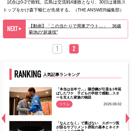
試合は0-2で敗戦。広島は交流戦4連敗となり、30日は連敗ス
トップをかけ森下暢仁が先発する。（THE ANSWER編集部）
【動画】「この当たりで周東アウト…」 36歳
NEXT
▶︎
菊池の“超速技”
1
2
RANKING
人気記事ランキング
じた違
「本当は去年で…」陽岱鋼が引退を1年延
す」永
ばしたワケ 子どもの学校で感動…スタ
ーを支えた家族の物語
.08.01
コラム
2026.08.02
経異常
「なんとなく」で選ばない スポーツ医
づいた
が語るサプリメント摂取の基本とネイチ