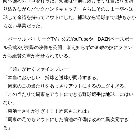
向へ強めのゴロを打った。菊池は中前に抜けそうな当たりを滑
り込みながらバックハンドキャッチ。さらにそのまま一塁へ送
球して余裕を持ってアウトにした。捕球から送球まで1秒もかか
らない早業だった。
「パーソル パ・リーグTV」公式YouTubeや、DAZNベースボー
ル公式Xが実際の映像を公開。衰え知らずの36歳の技にファン
から絶賛の声が寄せられている。
「『超』が付くファインプレー」
「本当におかしい 捕球と送球が同時すぎる」
「周東のこの当たりをあっさりアウトにするのエグすぎる」
「この当たりで周東をアウトにできる野球選手は地球上にはい
ない」
「菊池ーさすがすぎ！！！周東もこれは」
「周東の足でもアウトにした菊池の守備は改めて異次元すぎ
る」