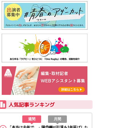
週間
月間
「本当は去年で…」陽岱鋼が引退を1年延ばした