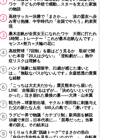
ワケ 子どもの学校で感動…スターを支えた家族
の物語
高校サッカー決勝で「まさか…」 涙の盟友へ歩
み寄り抱擁、中学時代の「全国でやろう」約束実
現
桑木志帆が全英女王になれたワケ 大雨に打たれ
1時間…トレーナー「これが桑木志帆なんです」
センス×努力＝大輪の花に
高校野球「7回制」を親はどう見るか 取材で聞
いた本音「20人は少ない」「逆転劇が…」熱中
症リスクは理解も
ハンド強豪に短期留学、21歳が感じた違いと
は…「無駄なパスがないんです」永森悠透の貴重
な経験
「こっちは大丈夫だから」震災熊本から届いた
LINE 吉報届けるはずが…「決めないといけな
かった」泣き崩れた最後の夏――大津・山本翼
戦力外→球宴初出場、ヤクルト増田珠に刺激与え
た父の新たな人生 600人の島で…「凄いです」
ラグビー界で物議「カテゴリ制」新局面を解説
18歳で来日→日本代表に…「屈辱だった」当事
者の訴え、その結末は
りくりゅう木原“脱線トーク”でまさかの告白
「自分の方向性を見失っていたので…」 自転車