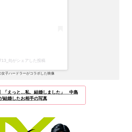
@g713_8)がシェアした投稿
の女子ハードラーがコラボした映像
】「えっと…私、結婚しました」 中島
が結婚したお相手の写真