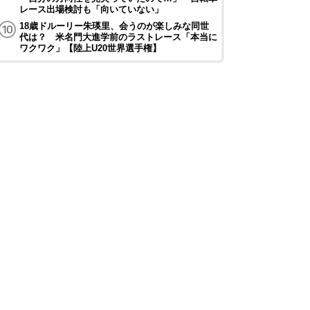
レース出場検討も「向いていない」
18歳ドルーリー朱瑛里、会うのが楽しみな同世
代は？ 米名門大進学前のラストレース「本当に
ワクワク」【陸上U20世界選手権】