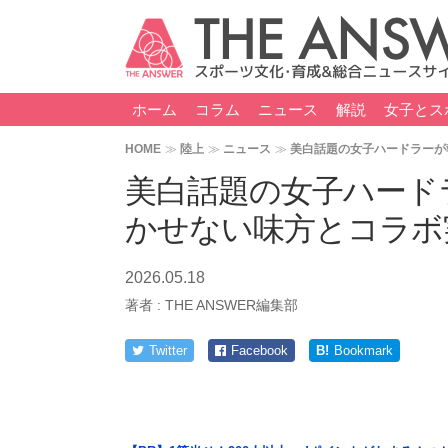
ホーム
コラム
ニュース
解説
女子とス
HOME
陸上
ニュース
美白話題の女子ハードラーが
美白話題の女子ハード
かせない味方とコラボ
2026.05.18
著者 :
THE ANSWER編集部
Twitter
Facebook
B!
Bookmark