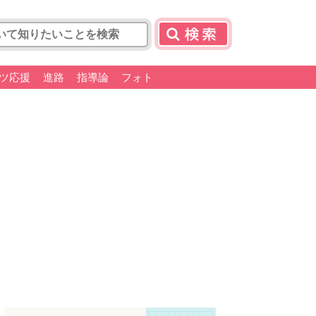
ツ応援
進路
指導論
フォト