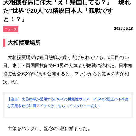
大相撲客席に仰天「え！帰国してる？」 現れ
た“世界で20人”の精鋭日本人「観戦です
と！？」
2026.05.18
ニュース
大相撲夏場所
大相撲夏場所は連日熱戦が繰り広げられている。6日目の15
日、東京・両国国技館でF 1界の人気者が観戦に訪れた。日本相
撲協会公式Xが写真を公開すると、ファンからと驚きの声が相
次いだ。
【注目】大谷翔平が愛用するCW-Xの機能性ウェア MVP＆2冠王の下半身
を安定させる注目アイテムはこちら（インタビューあり）
土俵をバックに、記念の1枚に納まった。