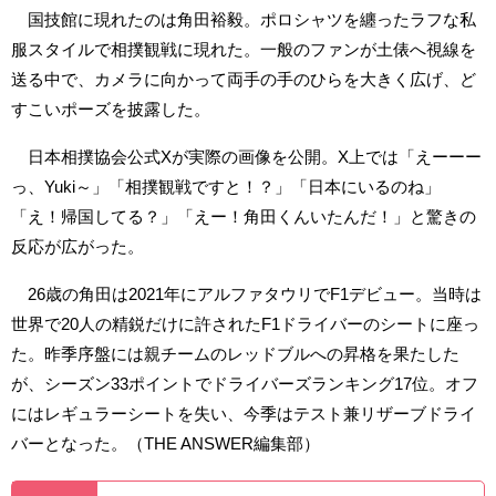
国技館に現れたのは角田裕毅。ポロシャツを纏ったラフな私
服スタイルで相撲観戦に現れた。一般のファンが土俵へ視線を
送る中で、カメラに向かって両手の手のひらを大きく広げ、ど
すこいポーズを披露した。
日本相撲協会公式Xが実際の画像を公開。X上では「えーーー
っ、Yuki～」「相撲観戦ですと！？」「日本にいるのね」
「え！帰国してる？」「えー！角田くんいたんだ！」と驚きの
反応が広がった。
26歳の角田は2021年にアルファタウリでF1デビュー。当時は
世界で20人の精鋭だけに許されたF1ドライバーのシートに座っ
た。昨季序盤には親チームのレッドブルへの昇格を果たした
が、シーズン33ポイントでドライバーズランキング17位。オフ
にはレギュラーシートを失い、今季はテスト兼リザーブドライ
バーとなった。（THE ANSWER編集部）