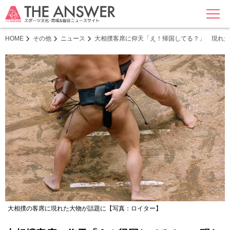
MENU
HOME
その他
ニュース
大相撲客席に仰天「え！帰国してる？」 現れた“
大相撲の客席に現れた大物が話題に【写真：ロイター】