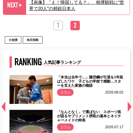
【画像】「え！帰国してる？」 相撲観戦に“世
NEXT
▶︎
界で20人”の精鋭日本人
1
2
大相撲
角田裕毅
RANKING
人気記事ランキング
じた違
「本当は去年で…」陽岱鋼が引退を1年延
す」永
ばしたワケ 子どもの学校で感動…スタ
ーを支えた家族の物語
.08.01
コラム
2026.08.02
経異常
「なんとなく」で選ばない スポーツ医
づいた
が語るサプリメント摂取の基本とネイチ
ャーメイドの特長
コラム
2026.07.17
.07.21