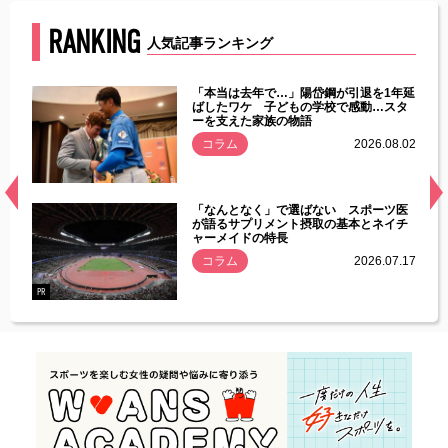
RANKING
人気記事ランキング
じた違
「本当は去年で…」陽岱鋼が引退を1年延
す」永
ばしたワケ 子どもの学校で感動…スタ
ーを支えた家族の物語
.08.01
コラム
2026.08.02
経異常
「なんとなく」で選ばない スポーツ医
づいた
が語るサプリメント摂取の基本とネイチ
ャーメイドの特長
コラム
2026.07.17
.07.21
PR