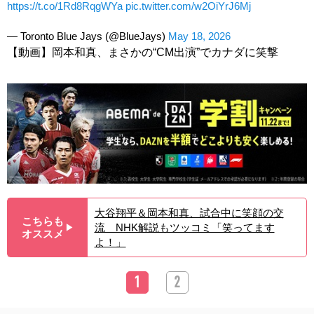
https://t.co/1Rd8RqgWYa
pic.twitter.com/w2OiYrJ6Mj
— Toronto Blue Jays (@BlueJays)
May 18, 2026
【動画】岡本和真、まさかの“CM出演”でカナダに笑撃
大谷翔平＆岡本和真、試合中に笑顔の交
こちらも
流 NHK解説もツッコミ「笑ってます
▶︎
オススメ
よ！」
1
2