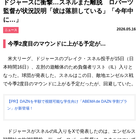
ドジャースに衝撃…スネルまた離脱 ロバーツ
監督が状況説明「彼は落胆している」「今年中
に…」
2026.05.16
ニュース
今季2度目のマウンドに上がる予定が…
米大リーグ、ドジャースのブレイク・スネル投手が15日（日
本時間16日）、左肘の遊離体のため負傷者リスト（IL）入りと
なった。球団が発表した。スネルはこの日、敵地エンゼルス戦
で今季2度目のマウンドに上がる予定だったが、回避していた。
【PR】DAZNを半額で視聴可能な学生向け「ABEMA de DAZN 学割プラ
ン」が新登場！
ドジャースがスネルのIL入りをXで発表したのは、エンゼルス