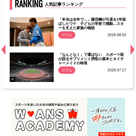
RANKING
人気記事ランキング
じた違
「本当は去年で…」陽岱鋼が引退を1年延
す」永
ばしたワケ 子どもの学校で感動…スタ
ーを支えた家族の物語
.08.01
コラム
2026.08.02
経異常
「なんとなく」で選ばない スポーツ医
づいた
が語るサプリメント摂取の基本とネイチ
ャーメイドの特長
コラム
2026.07.17
.07.21
PR