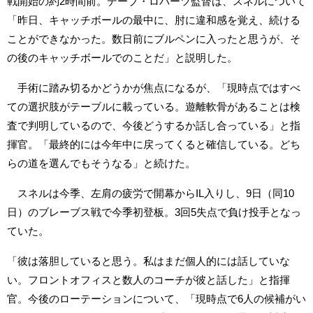
戦開始の約2時間前。デーブ・ロバーツ監督は、スネルについて
「昨日、キャッチボールの最中に、肘に違和感を覚え、続ける
ことができなかった。数日前にブルペンに入ったと思うが、そ
の後のキャッチボールでのことだ」と説明した。
手術に踏み切るかどうかが焦点になるが、「現時点ではすべ
ての選択肢がテーブルに載っている。遊離軟骨があることは検
査で判明しているので、今後どうするか話し合っている」と指
揮官。「最終的には今年中に戻ってくると確信している。どち
らの道を選んでもそうなる」と続けた。
スネルは今季、左肩の疲労で開幕からIL入りし、9日（同10
日）のブレーブス戦で今季初登板。3回5失点で負け投手となっ
ていた。
「彼は落胆していると思う。私はまだ個人的には話していな
い。フロントオフィスと数人のコーチが彼と話した」と指揮
官。今後のローテーションについて、「現時点で6人の候補がい