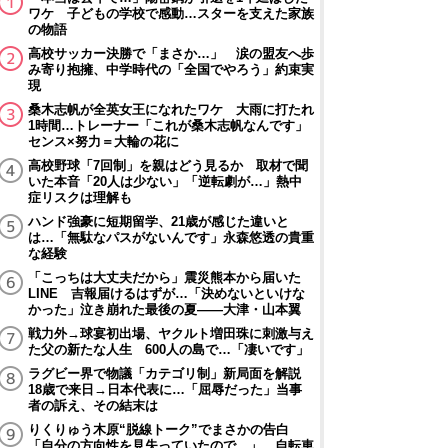
ワケ 子どもの学校で感動…スターを支えた家族
の物語
高校サッカー決勝で「まさか…」 涙の盟友へ歩
み寄り抱擁、中学時代の「全国でやろう」約束実
現
桑木志帆が全英女王になれたワケ 大雨に打たれ
1時間…トレーナー「これが桑木志帆なんです」
センス×努力＝大輪の花に
高校野球「7回制」を親はどう見るか 取材で聞
いた本音「20人は少ない」「逆転劇が…」熱中
症リスクは理解も
ハンド強豪に短期留学、21歳が感じた違いと
は…「無駄なパスがないんです」永森悠透の貴重
な経験
「こっちは大丈夫だから」震災熊本から届いた
LINE 吉報届けるはずが…「決めないといけな
かった」泣き崩れた最後の夏――大津・山本翼
戦力外→球宴初出場、ヤクルト増田珠に刺激与え
た父の新たな人生 600人の島で…「凄いです」
ラグビー界で物議「カテゴリ制」新局面を解説
18歳で来日→日本代表に…「屈辱だった」当事
者の訴え、その結末は
りくりゅう木原“脱線トーク”でまさかの告白
「自分の方向性を見失っていたので…」 自転車