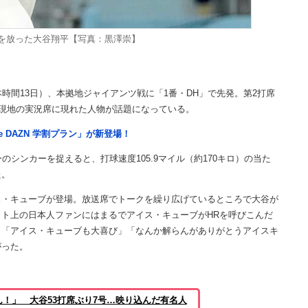
打を放った大谷翔平【写真：黒澤崇】
時間13日）、本拠地ジャイアンツ戦に「1番・DH」で先発。第2打席
、現地の実況席に現れた人物が話題になっている。
e DAZN 学割プラン」が新登場！
シンカーを捉えると、打球速度105.9マイル（約170キロ）の当た
た。
・キューブが登場。放送席でトークを繰り広げているところで大谷が
ト上の日本人ファンにはまるでアイス・キューブがHRを呼びこんだ
」「アイス・キューブも大喜び」「なんか解らんがありがとうアイスキ
がった。
！」 大谷53打席ぶり7号…映り込んだ有名人