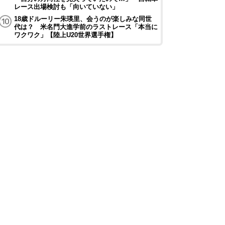
レース出場検討も「向いていない」
18歳ドルーリー朱瑛里、会うのが楽しみな同世
代は？ 米名門大進学前のラストレース「本当に
ワクワク」【陸上U20世界選手権】