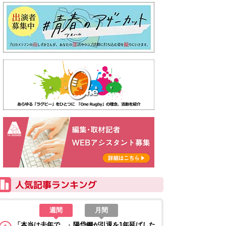
週間
月間
「本当は去年で…」陽岱鋼が引退を1年延ばした