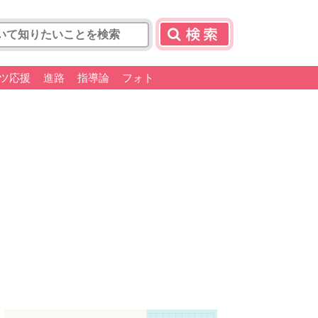
ツ応援
進路
指導論
フォト