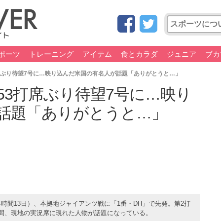
ポーツ
トレーニング
アイテム
食とカラダ
ジュニア
ブカ
席ぶり待望7号に…映り込んだ米国の有名人が話題「ありがとうと…」
53打席ぶり待望7号に…映り
話題「ありがとうと…」
時間13日）、本拠地ジャイアンツ戦に「1番・DH」で先発。第2打
瞬間、現地の実況席に現れた人物が話題になっている。