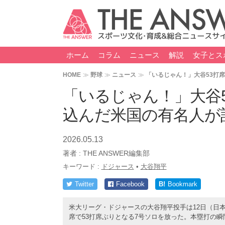
ホーム
コラム
ニュース
解説
女子とス
HOME
野球
ニュース
「いるじゃん！」大谷53打
「いるじゃん！」大谷
込んだ米国の有名人が
2026.05.13
著者 :
THE ANSWER編集部
キーワード :
ドジャース
•
大谷翔平
Twitter
Facebook
B!
Bookmark
米大リーグ・ドジャースの大谷翔平投手は12日（日本
席で53打席ぶりとなる7号ソロを放った。本塁打の