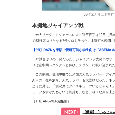
53打席ぶりに本塁
本拠地ジャイアンツ戦
米大リーグ・ドジャースの大谷翔平投手は12日（日本
で53打席ぶりとなる7号ソロを放った。本塁打の瞬間
【PR】DAZNを半額で視聴可能な学生向け「ABEMA d
12試合ぶりの一発だった。ジャイアンツ先発ハウザーの
りは左中間へグングンと伸び、スタンドに吸い込まれ
この瞬間、現地中継では米国の人気ラッパー・アイス
久々の一発を放ち、人気ラッパーも大喜びだった。ネッ
ように見え、「実況席にアイスキューブいるじゃん！
ューブさすがだねという気持ち」など、様々な声が上
（THE ANSWER編集部）
【動画】「いるじゃん