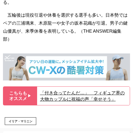
る。
五輪後は現役引退や休養を選択する選手も多い。日本勢では
ペアの三浦璃来、木原龍一や女子の坂本花織が引退。男子の鍵
山優真が、来季休養を表明している。（THE ANSWER編集
部）
「付き合ってたんだ…」 フィギュア界の
こちらも
▶︎
オススメ
大物カップルに祝福の声「幸せそう」
イリア・マリニン