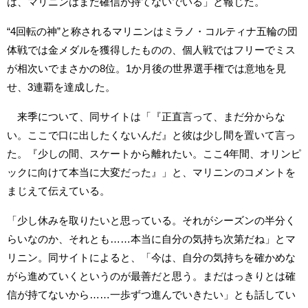
は、マリニンはまだ確信が持てないでいる」と報じた。
“4回転の神”と称されるマリニンはミラノ・コルティナ五輪の団
体戦では金メダルを獲得したものの、個人戦ではフリーでミス
が相次いでまさかの8位。1か月後の世界選手権では意地を見
せ、3連覇を達成した。
来季について、同サイトは「『正直言って、まだ分からな
い。ここで口に出したくないんだ』と彼は少し間を置いて言っ
た。『少しの間、スケートから離れたい。ここ4年間、オリンピ
ックに向けて本当に大変だった』」と、マリニンのコメントを
まじえて伝えている。
「少し休みを取りたいと思っている。それがシーズンの半分く
らいなのか、それとも……本当に自分の気持ち次第だね」とマ
リニン。同サイトによると、「今は、自分の気持ちを確かめな
がら進めていくというのが最善だと思う。まだはっきりとは確
信が持てないから……一歩ずつ進んでいきたい」とも話してい