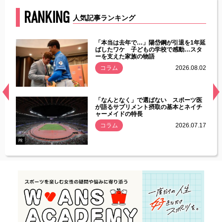
RANKING
人気記事ランキング
じた違
「本当は去年で…」陽岱鋼が引退を1年延
す」永
ばしたワケ 子どもの学校で感動…スタ
ーを支えた家族の物語
.08.01
コラム
2026.08.02
経異常
「なんとなく」で選ばない スポーツ医
づいた
が語るサプリメント摂取の基本とネイチ
ャーメイドの特長
コラム
2026.07.17
.07.21
PR