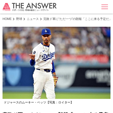
MENU
HOME
野球
ニュース
完敗ド軍に“ただ一つ”の朗報「ここに来る予定だ
ドジャースのムーキー・ベッツ【写真：ロイター】