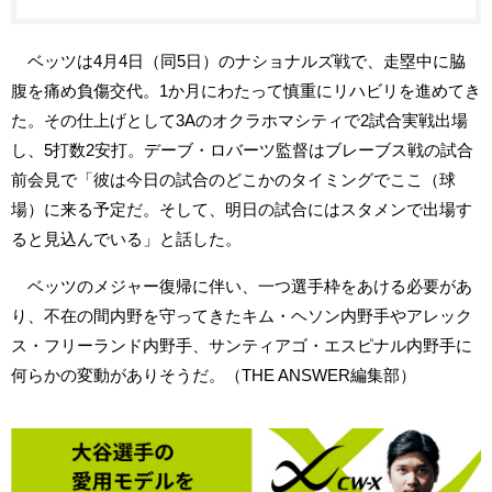
ベッツは4月4日（同5日）のナショナルズ戦で、走塁中に脇
腹を痛め負傷交代。1か月にわたって慎重にリハビリを進めてき
た。その仕上げとして3Aのオクラホマシティで2試合実戦出場
し、5打数2安打。デーブ・ロバーツ監督はブレーブス戦の試合
前会見で「彼は今日の試合のどこかのタイミングでここ（球
場）に来る予定だ。そして、明日の試合にはスタメンで出場す
ると見込んでいる」と話した。
ベッツのメジャー復帰に伴い、一つ選手枠をあける必要があ
り、不在の間内野を守ってきたキム・ヘソン内野手やアレック
ス・フリーランド内野手、サンティアゴ・エスピナル内野手に
何らかの変動がありそうだ。（THE ANSWER編集部）