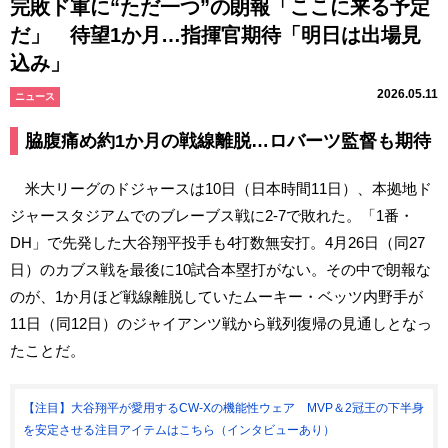
完敗ド軍に“ただ一つ”の朗報「ここに来る予定
だ」 待望1か月…指揮官期待「明日は出場見
込み」
2026.05.11
ニュース
脇腹痛め約1か月の戦線離脱…ロバーツ監督も期待
米大リーグのドジャースは10日（日本時間11日）、本拠地ド
ジャースタジアムでのブレーブス戦に2-7で敗れた。「1番・
DH」で先発した大谷翔平投手も4打数無安打。4月26日（同27
日）のカブス戦を最後に10試合本塁打がない。その中で朗報な
のが、1か月ほど戦線離脱していたムーキー・ベッツ内野手が
11日（同12日）のジャイアンツ戦から戦列復帰の見通しとなっ
たことだ。
【注目】大谷翔平が愛用するCW-Xの機能性ウェア MVP＆2冠王の下半身
を安定させる注目アイテムはこちら（インタビューあり）