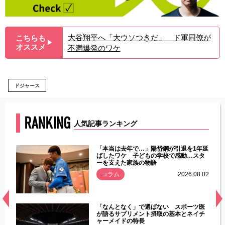
大谷翔平へ「大ウソつきだ」 ド軍同僚が
こちらも
▶︎
オススメ
不満爆発のワケ
ドジャース
RANKING
人気記事ランキング
じた違
「本当は去年で…」陽岱鋼が引退を1年延
す」永
ばしたワケ 子どもの学校で感動…スタ
ーを支えた家族の物語
.08.01
コラム
2026.08.02
経異常
「なんとなく」で選ばない スポーツ医
づいた
が語るサプリメント摂取の基本とネイチ
ャーメイドの特長