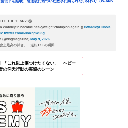
度低下を経験、引退後に気づいた数字に縛られない体作り（W-ANS
T OF THE YEAR?! 😱
bio Wardley to become heavyweight champion again 🍿
#WardleyDubois
ic.twitter.com/68oKnpW86g
e (@ringmagazine)
May 9, 2026
史上最高の試合」 逆転TKOの瞬間
】「これ以上傷つけたくない」 ヘビー
者の仰天行動の実際のシーン