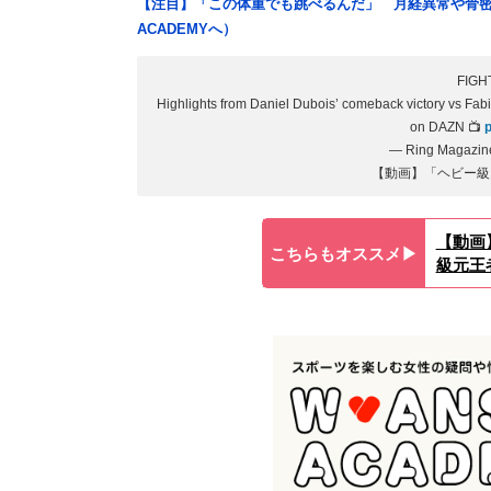
【注目】「この体重でも跳べるんだ」 月経異常や骨密
ACADEMYへ）
FIGH
Highlights from Daniel Dubois’ comeback victory vs Fa
on DAZN 📺
p
— Ring Magazin
【動画】「ヘビー級
【動画
こちらもオススメ▶︎
級元王