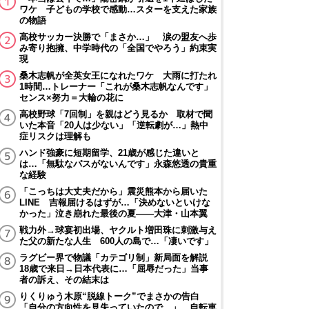
ワケ 子どもの学校で感動…スターを支えた家族
の物語
高校サッカー決勝で「まさか…」 涙の盟友へ歩
み寄り抱擁、中学時代の「全国でやろう」約束実
現
桑木志帆が全英女王になれたワケ 大雨に打たれ
1時間…トレーナー「これが桑木志帆なんです」
センス×努力＝大輪の花に
高校野球「7回制」を親はどう見るか 取材で聞
いた本音「20人は少ない」「逆転劇が…」熱中
症リスクは理解も
ハンド強豪に短期留学、21歳が感じた違いと
は…「無駄なパスがないんです」永森悠透の貴重
な経験
「こっちは大丈夫だから」震災熊本から届いた
LINE 吉報届けるはずが…「決めないといけな
かった」泣き崩れた最後の夏――大津・山本翼
戦力外→球宴初出場、ヤクルト増田珠に刺激与え
た父の新たな人生 600人の島で…「凄いです」
ラグビー界で物議「カテゴリ制」新局面を解説
18歳で来日→日本代表に…「屈辱だった」当事
者の訴え、その結末は
りくりゅう木原“脱線トーク”でまさかの告白
「自分の方向性を見失っていたので…」 自転車