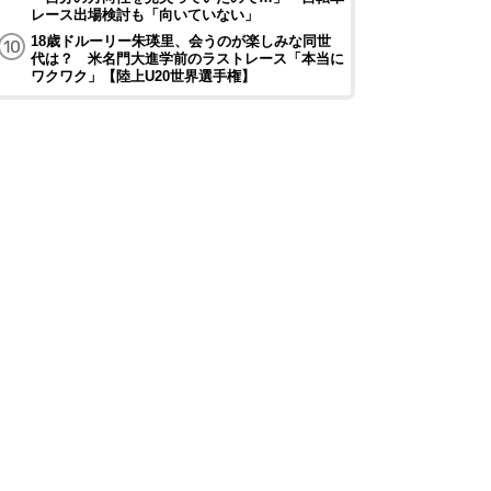
レース出場検討も「向いていない」
18歳ドルーリー朱瑛里、会うのが楽しみな同世
代は？ 米名門大進学前のラストレース「本当に
ワクワク」【陸上U20世界選手権】