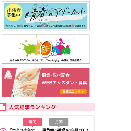
週間
月間
「本当は去年で…」陽岱鋼が引退を1年延ばした