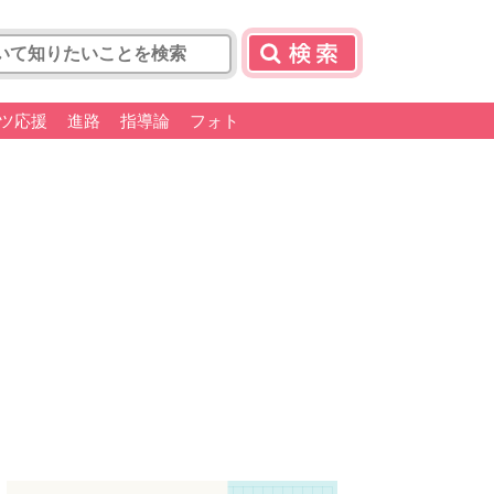
ツ応援
進路
指導論
フォト