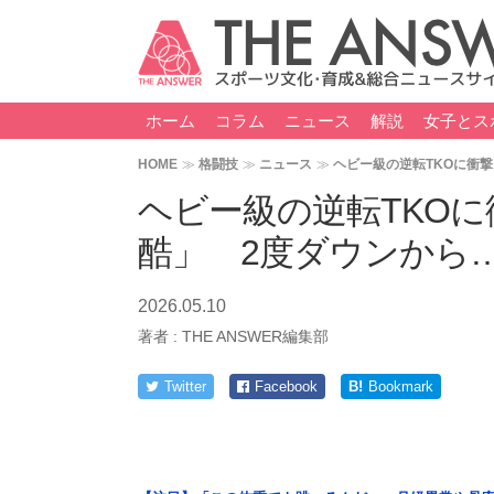
ホーム
コラム
ニュース
解説
女子とス
HOME
格闘技
ニュース
ヘビー級の逆転TKOに衝
ヘビー級の逆転TKO
酷」 2度ダウンから
2026.05.10
著者 :
THE ANSWER編集部
Twitter
Facebook
B!
Bookmark