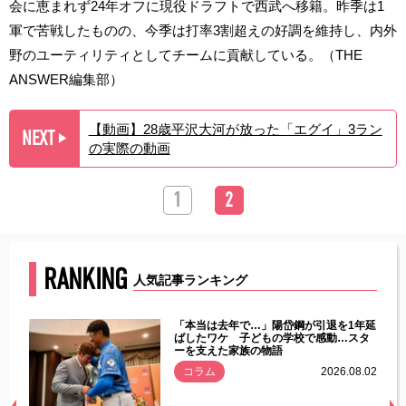
会に恵まれず24年オフに現役ドラフトで西武へ移籍。昨季は1
軍で苦戦したものの、今季は打率3割超えの好調を維持し、内外
野のユーティリティとしてチームに貢献している。（THE
ANSWER編集部）
【動画】28歳平沢大河が放った「エグイ」3ラン
NEXT
▶︎
の実際の動画
1
2
RANKING
人気記事ランキング
じた違
「本当は去年で…」陽岱鋼が引退を1年延
す」永
ばしたワケ 子どもの学校で感動…スタ
ーを支えた家族の物語
.08.01
コラム
2026.08.02