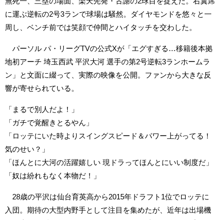
無死一、三塁の場面、楽天先発・古謝の2球目を捉えた。右翼席
に運ぶ逆転の2号3ランで球場は騒然。ダイヤモンドを悠々と一
周し、ベンチ前では笑顔で仲間とハイタッチを交わした。
パーソル パ・リーグTVの公式Xが「エグすぎる…移籍後本拠
地初アーチ 埼玉西武 平沢大河 選手の第2号逆転3ランホームラ
ン」と文面に綴って、実際の映像を公開。ファンから大きな反
響が寄せられている。
「まるで別人だよ！」
「ガチで覚醒きとるやん」
「ロッテにいた時よりスイングスピード＆パワー上がってる！
気のせい？」
「ほんとに大河の活躍嬉しい 現ドラってほんとにいい制度だ」
「奴は紛れもなく本物だ！」
28歳の平沢は仙台育英高から2015年ドラフト1位でロッテに
入団。期待の大型内野手として注目を集めたが、近年は出場機