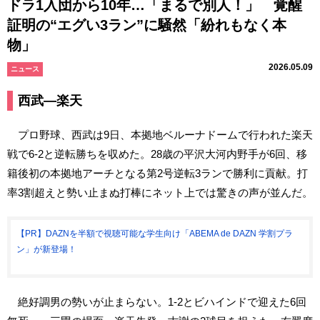
ドラ1入団から10年…「まるで別人！」 覚醒
証明の“エグい3ラン”に騒然「紛れもなく本
物」
2026.05.09
ニュース
西武―楽天
プロ野球、西武は9日、本拠地ベルーナドームで行われた楽天
戦で6-2と逆転勝ちを収めた。28歳の平沢大河内野手が6回、移
籍後初の本拠地アーチとなる第2号逆転3ランで勝利に貢献。打
率3割超えと勢い止まぬ打棒にネット上では驚きの声が並んだ。
【PR】DAZNを半額で視聴可能な学生向け「ABEMA de DAZN 学割プラ
ン」が新登場！
絶好調男の勢いが止まらない。1-2とビハインドで迎えた6回