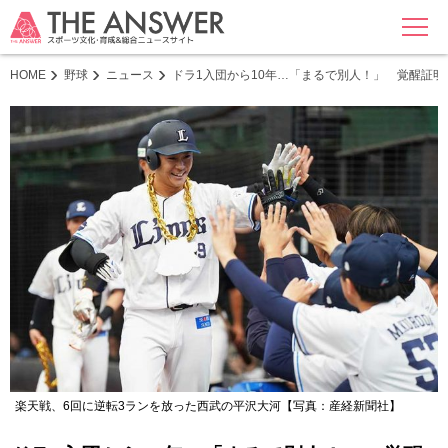
MENU
HOME
野球
ニュース
ドラ1入団から10年…「まるで別人！」 覚醒証明
楽天戦、6回に逆転3ランを放った西武の平沢大河【写真：産経新聞社】