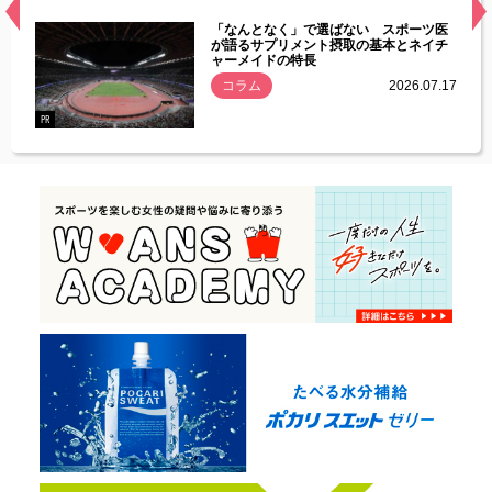
経異常
「なんとなく」で選ばない スポーツ医
づいた
が語るサプリメント摂取の基本とネイチ
ャーメイドの特長
コラム
2026.07.17
.07.21
PR