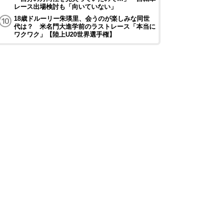
レース出場検討も「向いていない」
18歳ドルーリー朱瑛里、会うのが楽しみな同世
代は？ 米名門大進学前のラストレース「本当に
ワクワク」【陸上U20世界選手権】