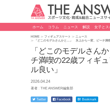
ホーム
コラム
ニュース
解説
女子とス
HOME
フィギュアスケート
ニュース
「どこのモデルさんかと…」 氷上から一変、ビーチ満喫
「どこのモデルさんか
チ満喫の22歳フィギ
ル良い」
2026.04.24
著者 :
THE ANSWER編集部
Twitter
Facebook
B!
Bookmark