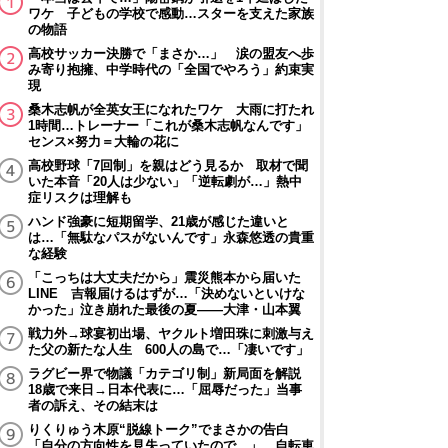
ワケ 子どもの学校で感動…スターを支えた家族
の物語
高校サッカー決勝で「まさか…」 涙の盟友へ歩
み寄り抱擁、中学時代の「全国でやろう」約束実
現
桑木志帆が全英女王になれたワケ 大雨に打たれ
1時間…トレーナー「これが桑木志帆なんです」
センス×努力＝大輪の花に
高校野球「7回制」を親はどう見るか 取材で聞
いた本音「20人は少ない」「逆転劇が…」熱中
症リスクは理解も
ハンド強豪に短期留学、21歳が感じた違いと
は…「無駄なパスがないんです」永森悠透の貴重
な経験
「こっちは大丈夫だから」震災熊本から届いた
LINE 吉報届けるはずが…「決めないといけな
かった」泣き崩れた最後の夏――大津・山本翼
戦力外→球宴初出場、ヤクルト増田珠に刺激与え
た父の新たな人生 600人の島で…「凄いです」
ラグビー界で物議「カテゴリ制」新局面を解説
18歳で来日→日本代表に…「屈辱だった」当事
者の訴え、その結末は
りくりゅう木原“脱線トーク”でまさかの告白
「自分の方向性を見失っていたので…」 自転車