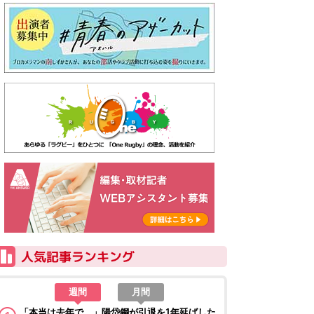
週間
月間
「本当は去年で…」陽岱鋼が引退を1年延ばした