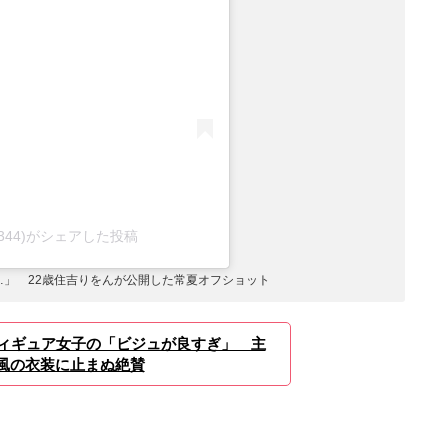
ion3344)がシェアした投稿
」 22歳住吉りをんが公開した常夏オフショット
フィギュア女子の「ビジュが良すぎ」 主
風の衣装に止まぬ絶賛