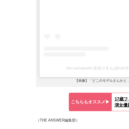
rion sumiyoshi 住吉りをん(@r
【画像】「どこのモデルさんかと…
17歳
こちらもオススメ▶︎
演女優
（THE ANSWER編集部）