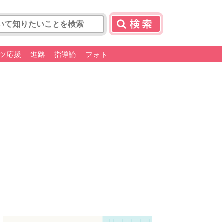
ツ応援
進路
指導論
フォト