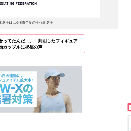
化選手は…令和8年度の全強化選手
合ってたんだ…」 判明したフィギュア
物カップルに祝福の声