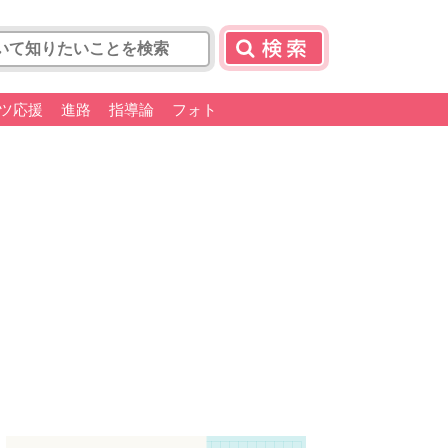
ツ応援
進路
指導論
フォト