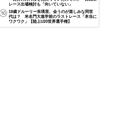
レース出場検討も「向いていない」
18歳ドルーリー朱瑛里、会うのが楽しみな同世
代は？ 米名門大進学前のラストレース「本当に
ワクワク」【陸上U20世界選手権】