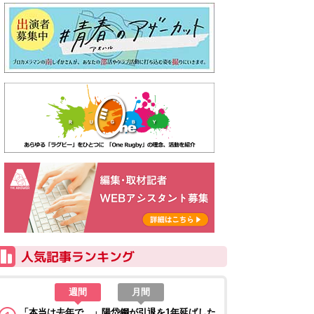
週間
月間
「本当は去年で…」陽岱鋼が引退を1年延ばした