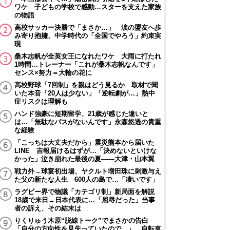
ワケ 子どもの学校で感動…スターを支えた家族
の物語
高校サッカー決勝で「まさか…」 涙の盟友へ歩
み寄り抱擁、中学時代の「全国でやろう」約束実
現
桑木志帆が全英女王になれたワケ 大雨に打たれ
1時間…トレーナー「これが桑木志帆なんです」
センス×努力＝大輪の花に
高校野球「7回制」を親はどう見るか 取材で聞
いた本音「20人は少ない」「逆転劇が…」熱中
症リスクは理解も
ハンド強豪に短期留学、21歳が感じた違いと
は…「無駄なパスがないんです」永森悠透の貴重
な経験
「こっちは大丈夫だから」震災熊本から届いた
LINE 吉報届けるはずが…「決めないといけな
かった」泣き崩れた最後の夏――大津・山本翼
戦力外→球宴初出場、ヤクルト増田珠に刺激与え
た父の新たな人生 600人の島で…「凄いです」
ラグビー界で物議「カテゴリ制」新局面を解説
18歳で来日→日本代表に…「屈辱だった」当事
者の訴え、その結末は
りくりゅう木原“脱線トーク”でまさかの告白
「自分の方向性を見失っていたので…」 自転車