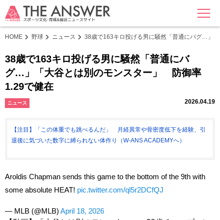
MENU
HOME
野球
ニュース
38歳で163キロ投げる男に騒然「普通にバグ…」「
38歳で163キロ投げる男に騒然「普通にバ
グ…」「大谷とは別のモンスター」 防御率
1.29で健在
2026.04.19
ニュース
【注目】「この体重でも跳べるんだ」 月経異常や骨密度低下を経験、引
退後に気づいた数字に縛られない体作り（W-ANS ACADEMYへ）
Aroldis Chapman sends this game to the bottom of the 9th with
some absolute HEAT!
pic.twitter.com/ql5r2DCfQJ
— MLB (@MLB)
April 18, 2026