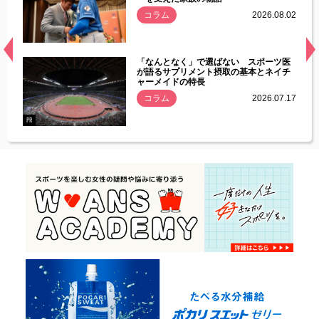
.08.01
コラム
2026.08.02
経異常
「なんとなく」で選ばない スポーツ医
づいた
が語るサプリメント摂取の基本とネイチ
ャーメイドの特長
コラム
2026.07.17
.07.21
PR