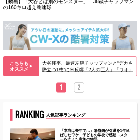
【動画】「大谷とは別のモンスター」 38歳チャップマン
の160キロ超え剛速球
大谷翔平、最速左腕チャップマンと“デカさ
こちらも
▶︎
オススメ
際立つ1枚”に米反響「2人の巨人」「ワオ」
1
2
RANKING
人気記事ランキング
じた違
「本当は去年で…」陽岱鋼が引退を1年延
す」永
ばしたワケ 子どもの学校で感動…スタ
ーを支えた家族の物語