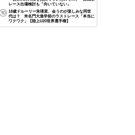
レース出場検討も「向いていない」
18歳ドルーリー朱瑛里、会うのが楽しみな同世
代は？ 米名門大進学前のラストレース「本当に
ワクワク」【陸上U20世界選手権】