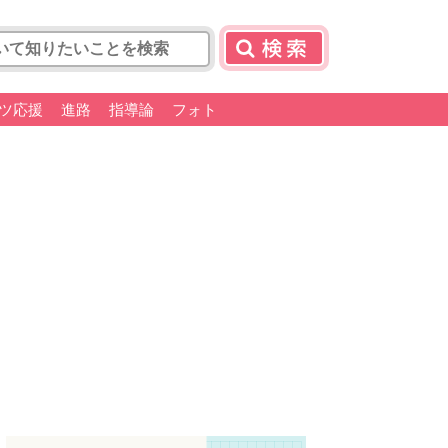
ツ応援
進路
指導論
フォト