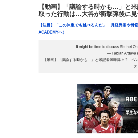
【動画】「議論する時かも…」と米
取った行動は…大谷が衝撃弾後に見
【注目】「この体重でも跳べるんだ」 月経異常や骨密
ACADEMYへ）
It might be time to discuss Shohei Oht
— Fabian Ardaya
【動画】「議論する時かも…」と米記者興味津々!? ベ
タ