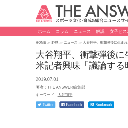
ホーム
コラム
ニュース
解説
女子とス
HOME
野球
ニュース
大谷翔平、衝撃弾後に生まれ
大谷翔平、衝撃弾後に
米記者興味「議論する
2019.07.01
著者 :
THE ANSWER編集部
キーワード :
大谷翔平
Twitter
Facebook
B!
Bookmark