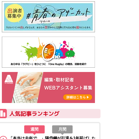
週間
月間
「本当は去年で…」陽岱鋼が引退を1年延ばした