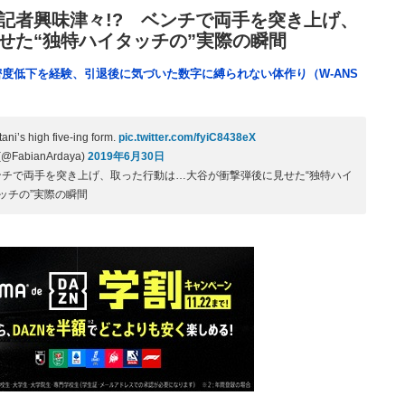
記者興味津々!? ベンチで両手を突き上げ、
せた“独特ハイタッチの”実際の瞬間
度低下を経験、引退後に気づいた数字に縛られない体作り（W-ANS
ani’s high five-ing form.
pic.twitter.com/fyiC8438eX
 (@FabianArdaya)
2019年6月30日
ンチで両手を突き上げ、取った行動は…大谷が衝撃弾後に見せた“独特ハイ
ッチの”実際の瞬間