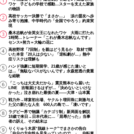
ワケ 子どもの学校で感動…スターを支えた家族
の物語
高校サッカー決勝で「まさか…」 涙の盟友へ歩
み寄り抱擁、中学時代の「全国でやろう」約束実
現
桑木志帆が全英女王になれたワケ 大雨に打たれ
1時間…トレーナー「これが桑木志帆なんです」
センス×努力＝大輪の花に
高校野球「7回制」を親はどう見るか 取材で聞
いた本音「20人は少ない」「逆転劇が…」熱中
症リスクは理解も
ハンド強豪に短期留学、21歳が感じた違いと
は…「無駄なパスがないんです」永森悠透の貴重
な経験
「こっちは大丈夫だから」震災熊本から届いた
LINE 吉報届けるはずが…「決めないといけな
かった」泣き崩れた最後の夏――大津・山本翼
戦力外→球宴初出場、ヤクルト増田珠に刺激与え
た父の新たな人生 600人の島で…「凄いです」
ラグビー界で物議「カテゴリ制」新局面を解説
18歳で来日→日本代表に…「屈辱だった」当事
者の訴え、その結末は
りくりゅう木原“脱線トーク”でまさかの告白
「自分の方向性を見失っていたので…」 自転車