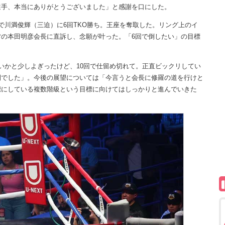
選手、本当にありがとうございました」と感謝を口にした。
川満俊輝（三迫）に6回TKO勝ち。王座を奪取した。リング上のイ
の本田明彦会長に直訴し、念願が叶った。「6回で倒したい」の目標
いかと少しよぎったけど、10回で仕留め切れて。正直ビックリしてい
間でした」。今後の展望については「今言うと会長に修羅の道を行けと
標にしている複数階級という目標に向けてはしっかりと進んでいきた