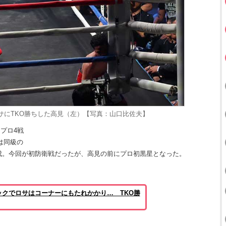
サにTKO勝ちした高見（左）【写真：山口比佐夫】
にプロ4戦
は同級の
達成。今回が初防衛戦だったが、高見の前にプロ初黒星となった。
クでロサはコーナーにもたれかかり… TKO勝