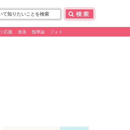
ツ応援
進路
指導論
フォト