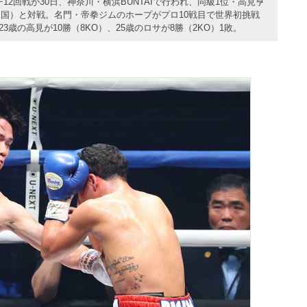
2回戦が30日、神奈川・横浜BUNTAIで行われ、同級1位・高見亨
国）と対戦。名門・帝拳ジムのホープがプロ10戦目で世界初挑戦
3歳の高見が10勝（8KO）、25歳のロサが8勝（2KO）1敗。