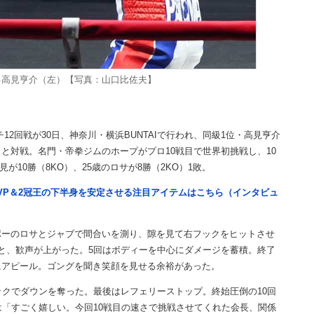
る高見亨介（左）【写真：山口比佐夫】
2回戦が30日、神奈川・横浜BUNTAIで行われ、同級1位・高見亨介
と対戦。名門・帝拳ジムのホープがプロ10戦目で世界初挑戦し、10
が10勝（8KO）、25歳のロサが8勝（2KO）1敗。
VP＆2冠王の下半身を安定させる注目アイテムはこちら（インタビュ
ーのロサとジャブで間合いを測り、隙を見て右フックをヒットさせ
と、歓声が上がった。5回はボディーを中心にダメージを蓄積。終了
にアピール。ゴングを聞き笑顔を見せる余裕があった。
クでダウンを奪った。最後はレフェリーストップ。終始圧倒の10回
は「すごく嬉しい。今回10戦目の速さで挑戦させてくれた会長、関係