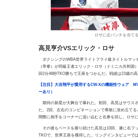
ロサに左パンチを当て
高見亨介VSエリック・ロサ
ボクシングのWBA世界ライトフライ級タイトルマッチ1
（帝拳）が同級王者エリック・ロサ（ドミニカ共和国）
回2分48秒TKO勝ちで王座をつかんだ。戦績は23歳の高見
【注目】大谷翔平が愛用するCW-Xの機能性ウェア M
ーあり）
期待の新星が大舞台で暴れた。初回、高見はサウスポ
た。2回、左右のコンビネーションで果敢に攻め立てる
間際に相手をコーナーに追い込むと右拳を回し、ロサ
その後もペースを握り続けた高見は10回、遂に右フッ
TKOで、世界王座を獲得した。リングインタビューで