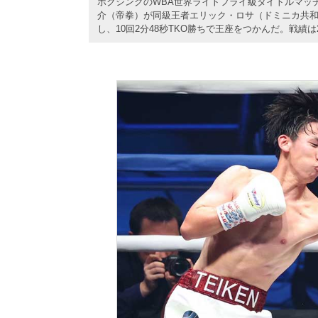
ボクシングのWBA世界ライトフライ級タイトルマッチ1
介（帝拳）が同級王者エリック・ロサ（ドミニカ共和
し、10回2分48秒TKO勝ちで王座をつかんだ。戦績は2