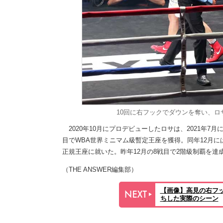
10回に右フックでダウンを奪い、ロ
2020年10月にプロデビューしたロサは、2021年7月
目でWBA世界ミニマム級暫定王座を獲得。同年12月に
正規王座に就いた。昨年12月の8戦目で2階級制覇を
（THE ANSWER編集部）
【画像】高見の右フッ
ちした実際のシーン