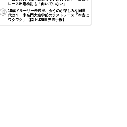
レース出場検討も「向いていない」
18歳ドルーリー朱瑛里、会うのが楽しみな同世
代は？ 米名門大進学前のラストレース「本当に
ワクワク」【陸上U20世界選手権】