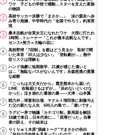
ワケ 子どもの学校で感動…スターを支えた家族
の物語
高校サッカー決勝で「まさか…」 涙の盟友へ歩
み寄り抱擁、中学時代の「全国でやろう」約束実
現
桑木志帆が全英女王になれたワケ 大雨に打たれ
1時間…トレーナー「これが桑木志帆なんです」
センス×努力＝大輪の花に
高校野球「7回制」を親はどう見るか 取材で聞
いた本音「20人は少ない」「逆転劇が…」熱中
症リスクは理解も
ハンド強豪に短期留学、21歳が感じた違いと
は…「無駄なパスがないんです」永森悠透の貴重
な経験
「こっちは大丈夫だから」震災熊本から届いた
LINE 吉報届けるはずが…「決めないといけな
かった」泣き崩れた最後の夏――大津・山本翼
戦力外→球宴初出場、ヤクルト増田珠に刺激与え
た父の新たな人生 600人の島で…「凄いです」
ラグビー界で物議「カテゴリ制」新局面を解説
18歳で来日→日本代表に…「屈辱だった」当事
者の訴え、その結末は
りくりゅう木原“脱線トーク”でまさかの告白
「自分の方向性を見失っていたので…」 自転車