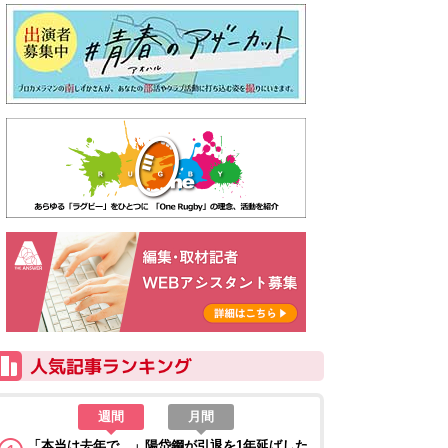
週間
月間
「本当は去年で…」陽岱鋼が引退を1年延ばした