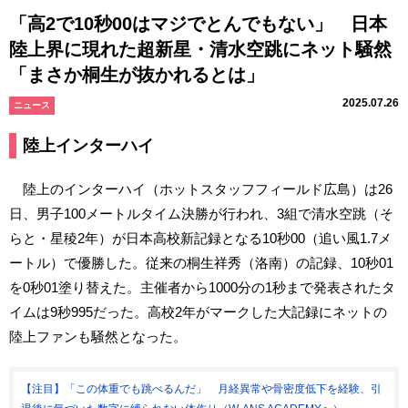
「高2で10秒00はマジでとんでもない」 日本
陸上界に現れた超新星・清水空跳にネット騒然
「まさか桐生が抜かれるとは」
2025.07.26
ニュース
陸上インターハイ
陸上のインターハイ（ホットスタッフフィールド広島）は26
日、男子100メートルタイム決勝が行われ、3組で清水空跳（そ
らと・星稜2年）が日本高校新記録となる10秒00（追い風1.7メ
ートル）で優勝した。従来の桐生祥秀（洛南）の記録、10秒01
を0秒01塗り替えた。主催者から1000分の1秒まで発表されたタ
イムは9秒995だった。高校2年がマークした大記録にネットの
陸上ファンも騒然となった。
【注目】「この体重でも跳べるんだ」 月経異常や骨密度低下を経験、引