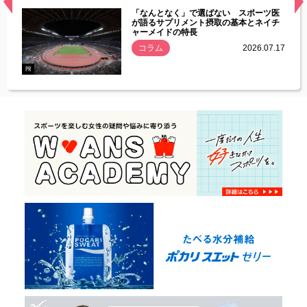
経異常
「なんとなく」で選ばない スポーツ医
づいた
が語るサプリメント摂取の基本とネイチ
ャーメイドの特長
コラム
2026.07.17
.07.21
PR