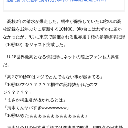
退後に気づいた数字に縛られない体作り（W-ANS ACADEMYへ）
高校2年の清水が爆走した。桐生が保持していた10秒01の高
校記録を12年ぶりに更新する10秒00。9秒台にはわずかに届か
なかったが、9月に東京で開催される世界選手権の参加標準記録
（10秒00）をジャスト突破した。
U-18世界最高となる快記録にネットの陸上ファンも大興奮
だ。
「高2で10秒00はマジでとんでもない事が起きてる」
「10秒00マジ？？？？？桐生の記録抜かれたのマ
ジ？？？？？」
「まさか桐生君が抜かれるとは」
「清水くんヤバすぎwwwwwwww」
「10秒00きたぁぁぁぁぁぁぁぁぁぁぁぁぁ」
清水は今月の日本選手権では準決勝で敗退。現時点の日本勢