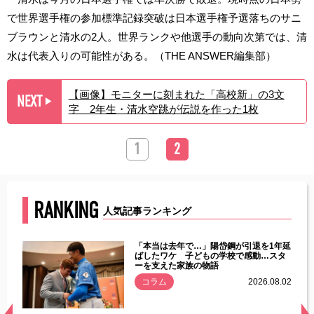
で世界選手権の参加標準記録突破は日本選手権予選落ちのサニ
ブラウンと清水の2人。世界ランクや他選手の動向次第では、清
水は代表入りの可能性がある。（THE ANSWER編集部）
【画像】モニターに刻まれた「高校新」の3文
NEXT
▶︎
字 2年生・清水空跳が伝説を作った1枚
1
2
RANKING
人気記事ランキング
じた違
「本当は去年で…」陽岱鋼が引退を1年延
す」永
ばしたワケ 子どもの学校で感動…スタ
ーを支えた家族の物語
.08.01
コラム
2026.08.02