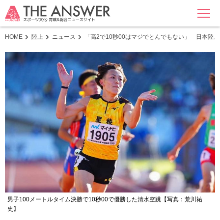
MENU
HOME
陸上
ニュース
「高2で10秒00はマジでとんでもない」 日本
男子100メートルタイム決勝で10秒00で優勝した清水空跳【写真：荒川祐
史】