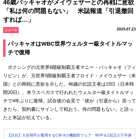
46歳パッキャオがメイウェザーとの再戦に意欲
「私は何の問題もない」 米誌報道「引退撤回
すれば…」
2025.07.23
ニュース
パッキャオはWBC世界ウェルター級タイトルマッ
チで復帰
ボクシングの元世界6階級制覇王者マニー・パッキャオ（フィ
リピン）が、元世界5階級制覇王者フロイド・メイウェザー（米
国）との再戦に意欲を示した。46歳の伝説王者は19日（日本時
間20日）、米ラスベガスで行われたウェルター級タイトルマッ
チで4年ぶりに復帰。試合後の会見で「彼が（引退から）戻って
きたら、契約書にサインして戦おう。何の問題もない」と語っ
たと米誌が伝えている。
【注目】大谷翔平が愛用するCW-Xの機能性ウェア MVP＆2冠王の下半身