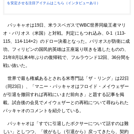
を安定させる注目アイテムはこちら（インタビューあり）
パッキャオは19日、米ラスベガスでWBC世界同級王者マリ
オ・バリオス（米国）と対戦。判定にもつれ込み、0-1（113-
115、114-114×2）のドロー決着となった。バリオスが防衛に成
功。フィリピンの国民的英雄は王座返り咲きを逃したものの、
21年8月以来4年ぶりの復帰戦で、フルラウンド12回、36分間を
戦い抜いた。
世界で最も権威あるとされる米専門誌「ザ・リング」は22日
（同23日）、「マニー・パッキャオはフロイド・メイウェザー
が引退を撤回すれば再戦にいまだ前向き」と題する記事を掲
載。試合後の会見でメイウェザーとの再戦について尋ねられた
パッキャオのコメントを紹介している。
パッキャオは「すでに引退したボクサーについて話すのは難
しい」としつつ、「彼がもし（引退から）戻ってきたら、契約