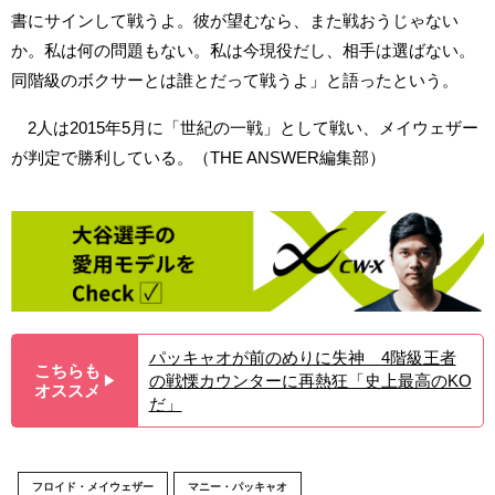
書にサインして戦うよ。彼が望むなら、また戦おうじゃない
か。私は何の問題もない。私は今現役だし、相手は選ばない。
同階級のボクサーとは誰とだって戦うよ」と語ったという。
2人は2015年5月に「世紀の一戦」として戦い、メイウェザー
が判定で勝利している。（THE ANSWER編集部）
パッキャオが前のめりに失神 4階級王者
こちらも
の戦慄カウンターに再熱狂「史上最高のKO
▶︎
オススメ
だ」
フロイド・メイウェザー
マニー・パッキャオ