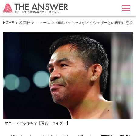
MENU
HOME
格闘技
ニュース
46歳パッキャオがメイウェザーとの再戦に意欲
マニー・パッキャオ【写真：ロイター】