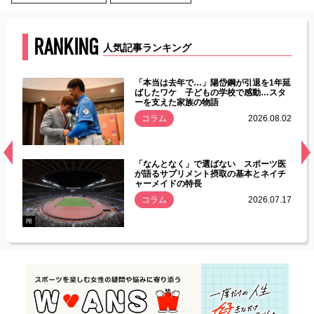
RANKING
人気記事ランキング
じた違
「本当は去年で…」陽岱鋼が引退を1年延
す」永
ばしたワケ 子どもの学校で感動…スタ
ーを支えた家族の物語
.08.01
コラム
2026.08.02
経異常
「なんとなく」で選ばない スポーツ医
づいた
が語るサプリメント摂取の基本とネイチ
ャーメイドの特長
コラム
2026.07.17
.07.21
PR