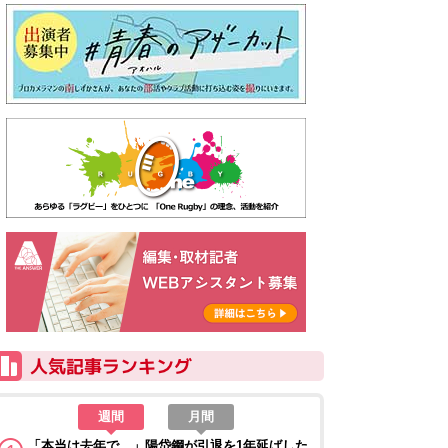
週間
月間
「本当は去年で…」陽岱鋼が引退を1年延ばした