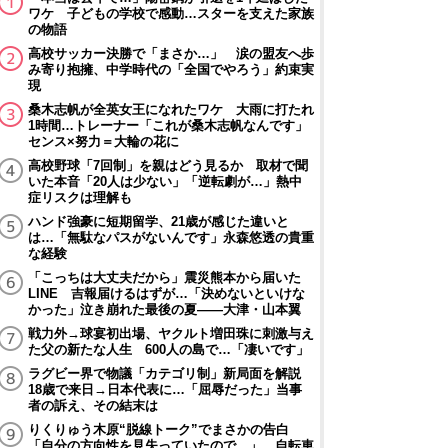
ワケ 子どもの学校で感動…スターを支えた家族
の物語
高校サッカー決勝で「まさか…」 涙の盟友へ歩
み寄り抱擁、中学時代の「全国でやろう」約束実
現
桑木志帆が全英女王になれたワケ 大雨に打たれ
1時間…トレーナー「これが桑木志帆なんです」
センス×努力＝大輪の花に
高校野球「7回制」を親はどう見るか 取材で聞
いた本音「20人は少ない」「逆転劇が…」熱中
症リスクは理解も
ハンド強豪に短期留学、21歳が感じた違いと
は…「無駄なパスがないんです」永森悠透の貴重
な経験
「こっちは大丈夫だから」震災熊本から届いた
LINE 吉報届けるはずが…「決めないといけな
かった」泣き崩れた最後の夏――大津・山本翼
戦力外→球宴初出場、ヤクルト増田珠に刺激与え
た父の新たな人生 600人の島で…「凄いです」
ラグビー界で物議「カテゴリ制」新局面を解説
18歳で来日→日本代表に…「屈辱だった」当事
者の訴え、その結末は
りくりゅう木原“脱線トーク”でまさかの告白
「自分の方向性を見失っていたので…」 自転車