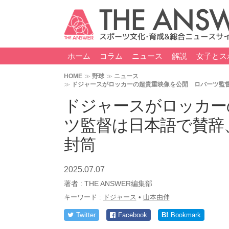
ホーム
コラム
ニュース
解説
女子とス
HOME
野球
ニュース
ドジャースがロッカーの超貴重映像を公開 ロバーツ監
ドジャースがロッカー
ツ監督は日本語で賛辞
封筒
2025.07.07
著者 :
THE ANSWER編集部
キーワード :
ドジャース
•
山本由伸
Twitter
Facebook
B!
Bookmark