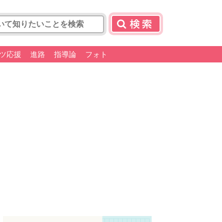
ツ応援
進路
指導論
フォト