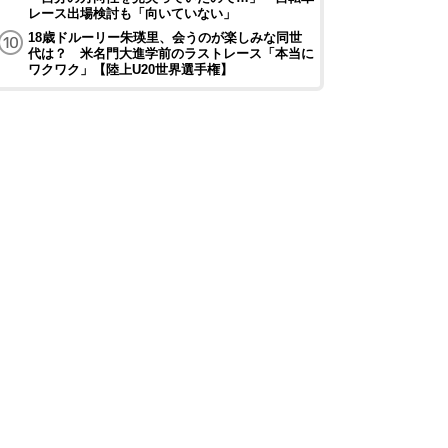
レース出場検討も「向いていない」
18歳ドルーリー朱瑛里、会うのが楽しみな同世
代は？ 米名門大進学前のラストレース「本当に
ワクワク」【陸上U20世界選手権】