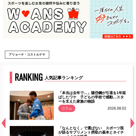
アリョーナ・コストルナヤ
RANKING
人気記事ランキング
じた違
「本当は去年で…」陽岱鋼が引退を1年延
す」永
ばしたワケ 子どもの学校で感動…スタ
ーを支えた家族の物語
.08.01
コラム
2026.08.02
経異常
「なんとなく」で選ばない スポーツ医
づいた
が語るサプリメント摂取の基本とネイチ