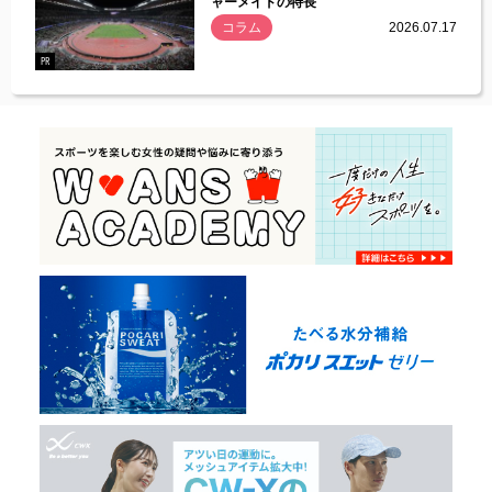
ャーメイドの特長
コラム
2026.07.17
.07.21
PR