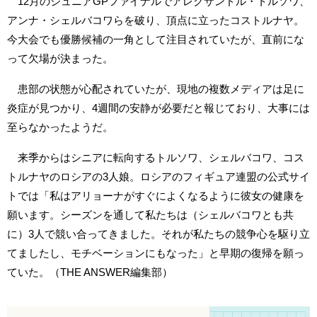
12月のジュニアGPファイナルでアレクサンドル・トルソワ、
アンナ・シェルバコワらを破り、頂点に立ったコストルナヤ。
今大会でも優勝候補の一角として注目されていたが、直前にな
って欠場が決まった。
患部の状態が心配されていたが、現地の複数メディアは足に
炎症が見つかり、4週間の安静が必要だと報じており、大事には
至らなかったようだ。
来季からはシニアに転向するトルソワ、シェルバコワ、コス
トルナヤのロシアの3人娘。ロシアのフィギュア連盟の公式サイ
トでは「私はアリョーナがすぐによくなるように彼女の健康を
願います。シーズンを通して私たちは（シェルバコワとも共
に）3人で競い合ってきました。それが私たちの競争心を駆り立
てましたし、モチベーションにもなった」と早期の復帰を願っ
ていた。（THE ANSWER編集部）