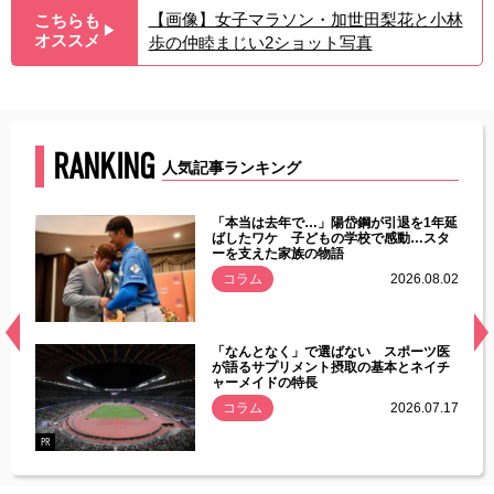
【画像】女子マラソン・加世田梨花と小林
こちらも
▶︎
オススメ
歩の仲睦まじい2ショット写真
RANKING
人気記事ランキング
じた違
「本当は去年で…」陽岱鋼が引退を1年延
す」永
ばしたワケ 子どもの学校で感動…スタ
ーを支えた家族の物語
.08.01
コラム
2026.08.02
経異常
「なんとなく」で選ばない スポーツ医
づいた
が語るサプリメント摂取の基本とネイチ
ャーメイドの特長
コラム
2026.07.17
.07.21
PR