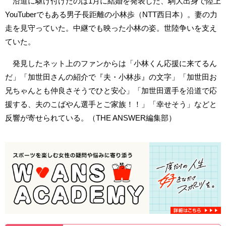
沿道に駆け付けたのは1月に結婚を発表した、駒大出身で陸上
YouTuberでもある男子長距離の小林歩（NTT西日本）。妻の力
走を見守っていた。中継でも映った小林の姿。世陸争いを支え
ていた。
発見したネット上のファンからは「小林くん応援に来てるん
だ」「加世田さんの紹介で『夫・小林歩』の文字」「加世田お
兄ちゃんとも仲良さそうでひと安心」「加世田選手を沿道で応
援する、夫のこばやん選手とご家族！！」「幸せそう」などと
反響が寄せられている。（THE ANSWER編集部）