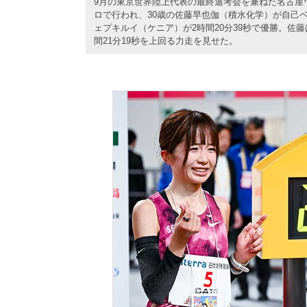
9月の東京世界陸上代表の最終選考会を兼ねた名古屋ウ
ロで行われ、30歳の佐藤早也伽（積水化学）が自己ベ
ェプキルイ（ケニア）が2時間20分39秒で優勝。佐藤
間21分19秒を上回る力走を見せた。