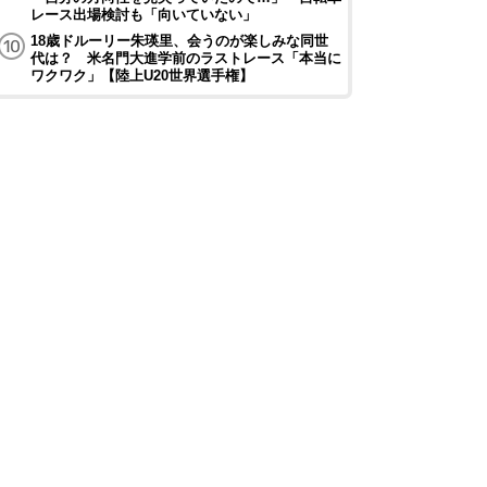
レース出場検討も「向いていない」
18歳ドルーリー朱瑛里、会うのが楽しみな同世
代は？ 米名門大進学前のラストレース「本当に
ワクワク」【陸上U20世界選手権】