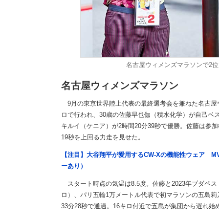
名古屋ウィメンズマラソンで2
名古屋ウィメンズマラソン
9月の東京世界陸上代表の最終選考会を兼ねた名古屋ウィ
ロで行われ、30歳の佐藤早也伽（積水化学）が自己ベス
キルイ（ケニア）が2時間20分39秒で優勝。佐藤は参加
19秒を上回る力走を見せた。
【注目】大谷翔平が愛用するCW-Xの機能性ウェア M
ーあり）
スタート時点の気温は8.5度。佐藤と2023年ブダペ
ロ）、パリ五輪1万メートル代表で初マラソンの五島莉乃
33分28秒で通過。16キロ付近で五島が集団から遅れ始