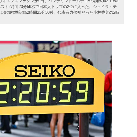
ィメンズマラソンが9日、バンテリンドームナゴヤ発着の42.195キ
スト2時間20分59秒で日本人トップの2位に入った。シェイラ・チ
は参加標準記録2時間23分30秒、代表有力候補だった小林香菜の2時