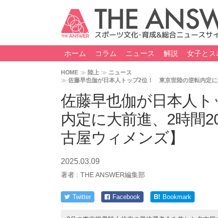
ホーム
コラム
ニュース
解説
女子とス
HOME
陸上
ニュース
佐藤早也伽が日本人トップ2位！ 東京世陸の逆転内定に
佐藤早也伽が日本人ト
内定に大前進、2時間2
古屋ウィメンズ】
2025.03.09
著者 :
THE ANSWER編集部
Twitter
Facebook
B!
Bookmark