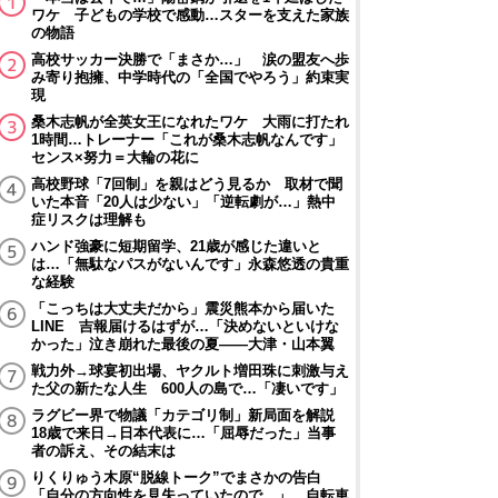
ワケ 子どもの学校で感動…スターを支えた家族
の物語
高校サッカー決勝で「まさか…」 涙の盟友へ歩
み寄り抱擁、中学時代の「全国でやろう」約束実
現
桑木志帆が全英女王になれたワケ 大雨に打たれ
1時間…トレーナー「これが桑木志帆なんです」
センス×努力＝大輪の花に
高校野球「7回制」を親はどう見るか 取材で聞
いた本音「20人は少ない」「逆転劇が…」熱中
症リスクは理解も
ハンド強豪に短期留学、21歳が感じた違いと
は…「無駄なパスがないんです」永森悠透の貴重
な経験
「こっちは大丈夫だから」震災熊本から届いた
LINE 吉報届けるはずが…「決めないといけな
かった」泣き崩れた最後の夏――大津・山本翼
戦力外→球宴初出場、ヤクルト増田珠に刺激与え
た父の新たな人生 600人の島で…「凄いです」
ラグビー界で物議「カテゴリ制」新局面を解説
18歳で来日→日本代表に…「屈辱だった」当事
者の訴え、その結末は
りくりゅう木原“脱線トーク”でまさかの告白
「自分の方向性を見失っていたので…」 自転車