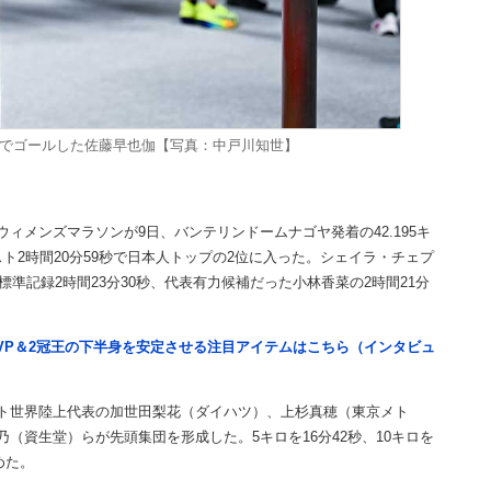
位でゴールした佐藤早也伽【写真：中戸川知世】
メンズマラソンが9日、バンテリンドームナゴヤ発着の42.195キ
ト2時間20分59秒で日本人トップの2位に入った。シェイラ・チェプ
標準記録2時間23分30秒、代表有力候補だった小林香菜の2時間21分
VP＆2冠王の下半身を安定させる注目アイテムはこちら（インタビュ
スト世界陸上代表の加世田梨花（ダイハツ）、上杉真穂（東京メト
（資生堂）らが先頭集団を形成した。5キロを16分42秒、10キロを
めた。