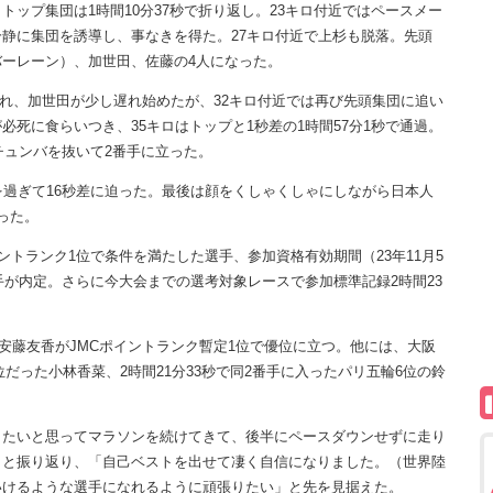
ップ集団は1時間10分37秒で折り返し。23キロ付近ではペースメー
静に集団を誘導し、事なきを得た。27キロ付近で上杉も脱落。先頭
ーレーン）、加世田、佐藤の4人になった。
外れ、加世田が少し遅れ始めたが、32キロ付近では再び先頭集団に追い
死に食らいつき、35キロはトップと1秒差の1時間57分1秒で通過。
チュンバを抜いて2番手に立った。
過ぎて16秒差に迫った。最後は顔をくしゃくしゃにしながら日本人
った。
トランク1位で条件を満たした選手、参加資格有効期間（23年11月5
手が内定。さらに今大会までの選考対象レースで参加標準記録2時間23
安藤友香がJMCポイントランク暫定1位で優位に立つ。他には、大阪
位だった小林香菜、2時間21分33秒で同2番手に入ったパリ五輪6位の鈴
たいと思ってマラソンを続けてきて、後半にペースダウンせずに走り
」と振り返り、「自己ベストを出せて凄く自信になりました。（世界陸
いけるような選手になれるように頑張りたい」と先を見据えた。