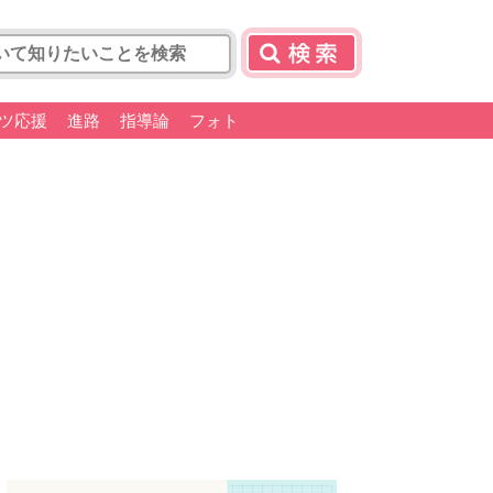
ツ応援
進路
指導論
フォト