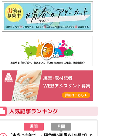
週間
月間
「本当は去年で…」陽岱鋼が引退を1年延ばした