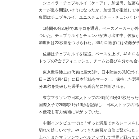
シェイラ・チェプキルイ（ケニア）、加世田、佐藤らト
カーが道を間違いそうになったが、加世田が指差しで冷
集団はチェプキルイ、ユニスチェビチー・チュンバ（バ
1時間40分20秒で30キロを通過。ペースメーカーが
ついた。チェプキルイとチュンバが抜け出す中、佐藤が必
加世田は23秒差をつけられた。36キロ過ぎには佐藤が
佐藤はチェプキルイを猛追。ペースを上げ、41キロを
トップの2位でフィニッシュ。チームと喜びを分かち合
東京世界陸上の代表は最大3枠。日本陸連のJMCポイン
日～25年5月4日）に日本記録をマークし、保持した選
分30秒を突破した選手から総合的に判断される。
東京マラソンで日本人トップの2時間23分37秒だった
国際女子で2時間21分19秒を記録し、日本人トップの2
木優花も有力候補に挙がっていた。
中継インタビューでは「ずっと満足できるレースをし
切れて嬉しいです。やってきた練習が自信に繋がった
上へ）またマラソンでレベルアップして世界と戦って