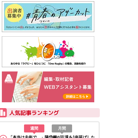
週間
月間
「本当は去年で…」陽岱鋼が引退を1年延ばした