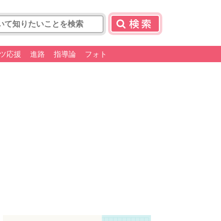
ツ応援
進路
指導論
フォト