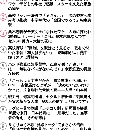
ワケ 子どもの学校で感動…スターを支えた家族
の物語
高校サッカー決勝で「まさか…」 涙の盟友へ歩
み寄り抱擁、中学時代の「全国でやろう」約束実
現
桑木志帆が全英女王になれたワケ 大雨に打たれ
1時間…トレーナー「これが桑木志帆なんです」
センス×努力＝大輪の花に
高校野球「7回制」を親はどう見るか 取材で聞
いた本音「20人は少ない」「逆転劇が…」熱中
症リスクは理解も
ハンド強豪に短期留学、21歳が感じた違いと
は…「無駄なパスがないんです」永森悠透の貴重
な経験
「こっちは大丈夫だから」震災熊本から届いた
LINE 吉報届けるはずが…「決めないといけな
かった」泣き崩れた最後の夏――大津・山本翼
戦力外→球宴初出場、ヤクルト増田珠に刺激与え
た父の新たな人生 600人の島で…「凄いです」
ラグビー界で物議「カテゴリ制」新局面を解説
18歳で来日→日本代表に…「屈辱だった」当事
者の訴え、その結末は
りくりゅう木原“脱線トーク”でまさかの告白
「自分の方向性を見失っていたので…」 自転車