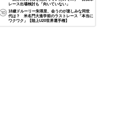
レース出場検討も「向いていない」
18歳ドルーリー朱瑛里、会うのが楽しみな同世
代は？ 米名門大進学前のラストレース「本当に
ワクワク」【陸上U20世界選手権】