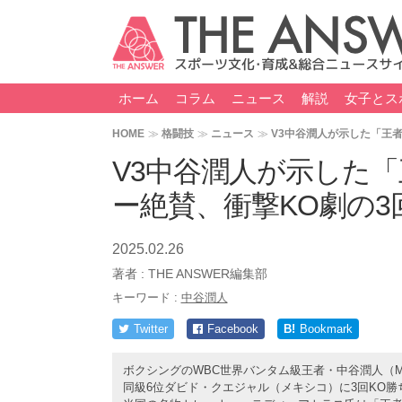
ホーム
コラム
ニュース
解説
女子とス
HOME
格闘技
ニュース
V3中谷潤人が示した「王
V3中谷潤人が示した
ー絶賛、衝撃KO劇の
2025.02.26
著者 :
THE ANSWER編集部
キーワード :
中谷潤人
Twitter
Facebook
B!
Bookmark
ボクシングのWBC世界バンタム級王者・中谷潤人（M
同級6位ダビド・クエジャル（メキシコ）に3回KO