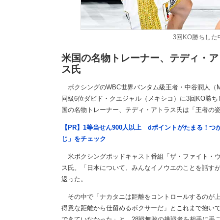
3回KO勝ちし
米国の名物トレーナー、テディ・ア
ス氏
ボクシングのWBC世界バンタム級王者・中谷潤人（M
同級6位ダビド・クエジャル（メキシコ）に3回KO勝
国の名物トレーナー、テディ・アトラス氏は「王者の
【PR】1等当せん900人以上 dポイントがたまる！
じ」をチェック
米ボクシングポッドキャスト番組「ザ・ファイト・ウィ
ス氏。「日本について、みんなイノウエのことを話す
返った。
その中で「ナカタニは距離をコントロールするのが上
得意な距離から仕留めるボクサーだ」とこれまで抱い
できていなかった」と、28戦無敗の挑戦者を相手に手