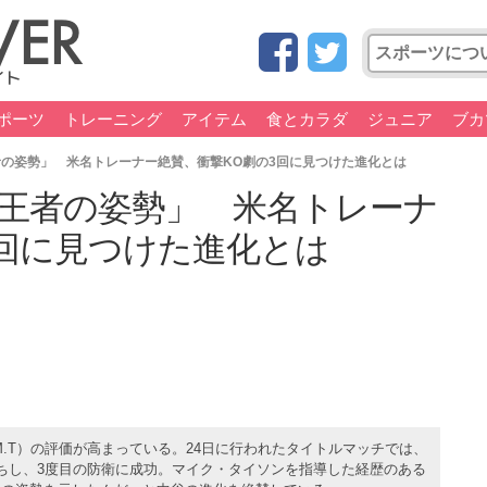
ポーツ
トレーニング
アイテム
食とカラダ
ジュニア
ブカ
者の姿勢」 米名トレーナー絶賛、衝撃KO劇の3回に見つけた進化とは
「王者の姿勢」 米名トレーナ
3回に見つけた進化とは
.T）の評価が高まっている。24日に行われたタイトルマッチでは、
勝ちし、3度目の防衛に成功。マイク・タイソンを指導した経歴のある