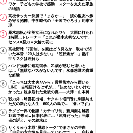
ワケ 子どもの学校で感動…スターを支えた家族
の物語
高校サッカー決勝で「まさか…」 涙の盟友へ歩
み寄り抱擁、中学時代の「全国でやろう」約束実
現
桑木志帆が全英女王になれたワケ 大雨に打たれ
1時間…トレーナー「これが桑木志帆なんです」
センス×努力＝大輪の花に
高校野球「7回制」を親はどう見るか 取材で聞
いた本音「20人は少ない」「逆転劇が…」熱中
症リスクは理解も
ハンド強豪に短期留学、21歳が感じた違いと
は…「無駄なパスがないんです」永森悠透の貴重
な経験
「こっちは大丈夫だから」震災熊本から届いた
LINE 吉報届けるはずが…「決めないといけな
かった」泣き崩れた最後の夏――大津・山本翼
戦力外→球宴初出場、ヤクルト増田珠に刺激与え
た父の新たな人生 600人の島で…「凄いです」
ラグビー界で物議「カテゴリ制」新局面を解説
18歳で来日→日本代表に…「屈辱だった」当事
者の訴え、その結末は
りくりゅう木原“脱線トーク”でまさかの告白
「自分の方向性を見失っていたので…」 自転車