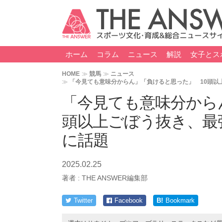
ホーム
コラム
ニュース
解説
女子とス
HOME
競馬
ニュース
「今見ても意味分からん」「負けると思った」 10頭以
「今見ても意味分から
頭以上ごぼう抜き、最
に話題
2025.02.25
著者 :
THE ANSWER編集部
Twitter
Facebook
B!
Bookmark