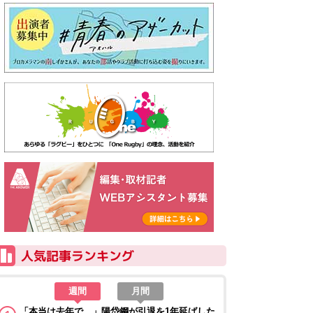
週間
月間
「本当は去年で…」陽岱鋼が引退を1年延ばした