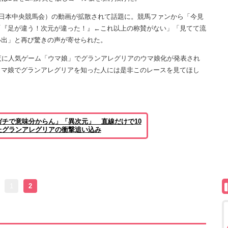
日本中央競馬会）の動画が拡散されて話題に。競馬ファンから「今見
「『足が違う！次元が違った！』←これ以上の称賛がない」「見てて流
い出」と再び驚きの声が寄せられた。
夜に人気ゲーム「ウマ娘」でグランアレグリアのウマ娘化が発表され
ウマ娘でグランアレグリアを知った人には是非このレースを見てほし
チで意味分からん」「異次元」 直線だけで10
たグランアレグリアの衝撃追い込み
1
2