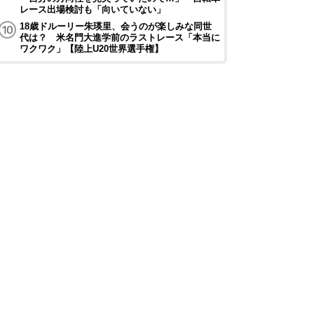
レース出場検討も「向いていない」
18歳ドルーリー朱瑛里、会うのが楽しみな同世
代は？ 米名門大進学前のラストレース「本当に
ワクワク」【陸上U20世界選手権】