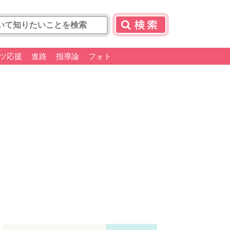
ツ応援
進路
指導論
フォト