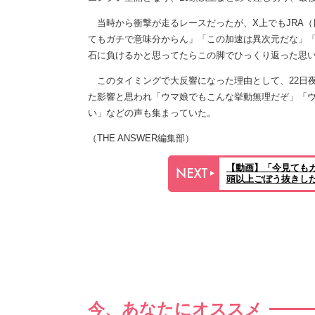
当時から衝撃が走るレースだったが、X上でもJRA（
てもガチで意味分からん」「この加速は異次元だな」
石に負けるかと思ってたらこの脚でひっくり返った思
このタイミングで大反響になった理由として、22日
た影響と思われ「ウマ娘でもこんな挙動無理だぞ」「
い」などの声も集まっていた。
（THE ANSWER編集部）
【動画】「今見てもガ
頭以上ごぼう抜きし
今、あなたにオススメ