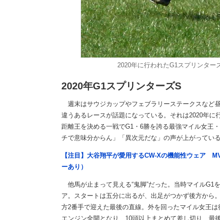
2020年に行われたG1スプリンタ
2020年G1スプリンターズS
週末はサウジカップやフェブラリーステークスなど昼
違うあるレースが話題になっている。それは2020年に
距離王を決める一戦でG1・6勝を誇る最強マイル女王
チで意味分からん」「異次元だな」の声が上がってい
【注目】大谷翔平が愛用するCW-Xの機能性ウェア M
ーあり）
他馬が止まって見える“鬼脚”だった。当時マイルG1
ア。スタートは五分に出るが、出足がつかず後方から
方2番手で迎えた最後の直線。外を回ったマイル女王は
エンジン全開となり、10頭以上まとめて差し切り、最