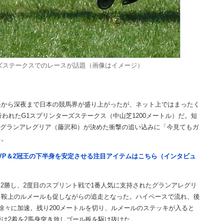
ーズステークスでのレースが話題（画像はイメージ）
から深夜まで日本の競馬界が盛り上がったが、ネット上ではまったく
行われたG1スプリンターズステークス（中山芝1200メートル）だ。短
・グランアレグリア（藤沢和）が決めた衝撃の追い込みに「今見てもガ
る。
VP＆2冠王の下半身を安定させる注目アイテムはこちら（インタビュ
を2勝し、2度目のスプリント戦で1番人気に支持されたグランアレグリ
。鞍上のルメールも促しながらの追走となった。ハイペースで流れ、後
徐々に加速。残り200メートルを切り、ルメールのステッキが入ると
後は2着を2馬身突き放しゴール板を駆け抜けた。