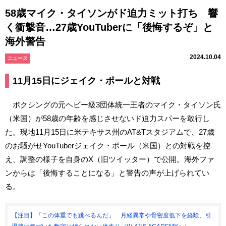
58歳マイク・タイソンがド迫力ミット打ち 響
く衝撃音…27歳YouTuberに「後悔するぞ」と
海外警告
2024.10.04
ニュース
11月15日にジェイク・ポールと対戦
ボクシングの元ヘビー級3団体統一王者のマイク・タイソン氏
（米国）が58歳の年齢を感じさせないド迫力スパーを敢行し
た。現地11月15日に米テキサス州のAT&Tスタジアムで、27歳
のお騒がせYouTuberジェイク・ポール（米国）との対戦を控
え、調整の様子を自身のX（旧ツイッター）で公開。海外ファ
ンからは「後悔することになる」と警告の声が上げられてい
る。
【注目】「この体重でも跳べるんだ」 月経異常や骨密度低下を経験、引