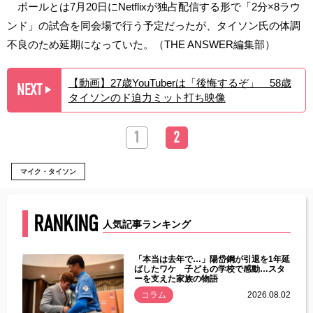
ポールとは7月20日にNetflixが独占配信する形で「2分×8ラウ
ンド」の試合を同会場で行う予定だったが、タイソン氏の体調
不良のため延期になっていた。（THE ANSWER編集部）
【動画】27歳YouTuberは「後悔するぞ」 58歳
NEXT
▶︎
タイソンのド迫力ミット打ち映像
1
2
マイク・タイソン
RANKING
人気記事ランキング
じた違
「本当は去年で…」陽岱鋼が引退を1年延
す」永
ばしたワケ 子どもの学校で感動…スタ
ーを支えた家族の物語
.08.01
コラム
2026.08.02