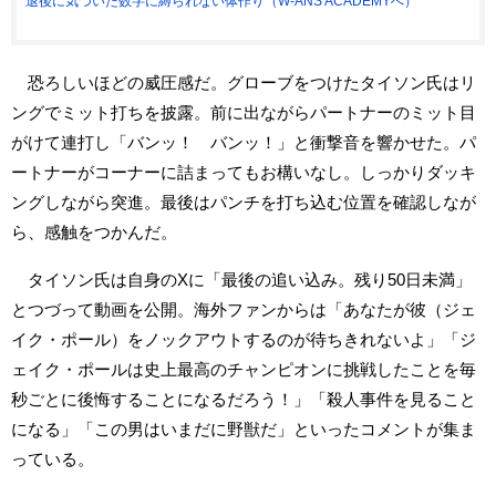
退後に気づいた数字に縛られない体作り（W-ANS ACADEMYへ）
恐ろしいほどの威圧感だ。グローブをつけたタイソン氏はリ
ングでミット打ちを披露。前に出ながらパートナーのミット目
がけて連打し「バンッ！ バンッ！」と衝撃音を響かせた。パ
ートナーがコーナーに詰まってもお構いなし。しっかりダッキ
ングしながら突進。最後はパンチを打ち込む位置を確認しなが
ら、感触をつかんだ。
タイソン氏は自身のXに「最後の追い込み。残り50日未満」
とつづって動画を公開。海外ファンからは「あなたが彼（ジェ
イク・ポール）をノックアウトするのが待ちきれないよ」「ジ
ェイク・ポールは史上最高のチャンピオンに挑戦したことを毎
秒ごとに後悔することになるだろう！」「殺人事件を見ること
になる」「この男はいまだに野獣だ」といったコメントが集ま
っている。