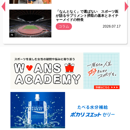
経異常
「なんとなく」で選ばない スポーツ医
づいた
が語るサプリメント摂取の基本とネイチ
ャーメイドの特長
コラム
2026.07.17
.07.21
PR