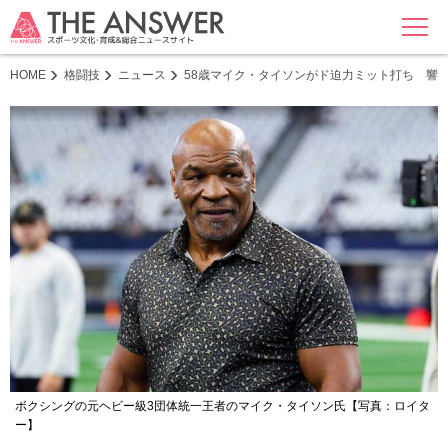
MENU
HOME
格闘技
ニュース
58歳マイク・タイソンがド迫力ミット打ち 響く衝
ボクシングの元ヘビー級3団体統一王者のマイク・タイソン氏【写真：ロイタ
ー】