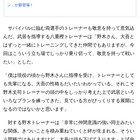
ン」が新登場！
サバイバルに臨む両選手のトレーナーも敬意を持って意気込
んだ。武居を指導する八重樫トレーナーは「野木さん、大吾と
はずっと一緒にトレーニングしてきた仲間でもありますが、今
回はこういう立ち場でしっかり乗り切って、敬意を持って戦い
たい」とした。
「僕は現役の頃から野木さんに指導を受け、トレーナーとして
も先輩になる。大吾の性格もだいたいわかっている。それこそ
野木丈司トレーナーの頭の中をしっかり考えた上で武居といろ
いろなプランを練ってきた。見ている方がびっくりする展開に
なるのではないかと思います」
対する野木トレーナーは「非常に仲間意識の強い同士みたい
な関係。きついことを積み重ねていくと絆が生まれる。そうい
う間柄ではありますけど、大吾は頭を下げて入ります」と試合