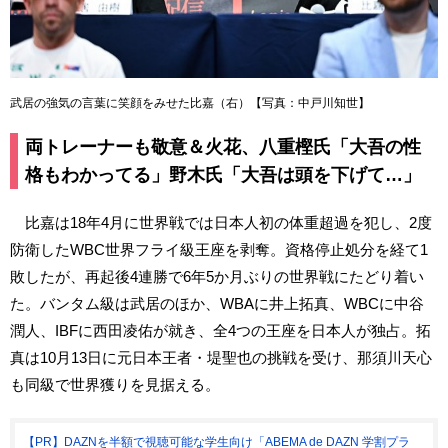
武居の強気の言葉に笑顔をみせた比嘉（右）【写真：中戸川知世】
両トレーナーも敬意＆火花、八重樫氏「大吾の性
格もわかってる」野木氏「大吾は頭を下げて…」
比嘉は18年4月に世界戦では日本人初の体重超過を犯し、2度
防衛したWBC世界フライ級王座を剥奪。資格停止処分を経て1
敗したが、再起後4連勝で6年5か月ぶりの世界戦にたどり着い
た。バンタム級は武居のほか、WBAに井上拓真、WBCに中谷
潤人、IBFに西田凌佑が就き、全4つの王座を日本人が独占。拓
真は10月13日に元日本王者・堤聖也の挑戦を受け、那須川天心
も同級で世界獲りを見据える。
【PR】DAZNを半額で視聴可能な学生向け「ABEMA de DAZN 学割プラ