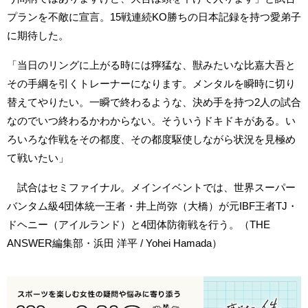
プランを不敵に宣言。15戦連続KO勝ちの日本記録を持つ愛弟子
に期待した。
「当日のリングに上がる時には獰猛な、獣みたいな比嘉大吾と
その手綱を引くトレーナーになります。メンタルを瞬時に切り
替えてやりたい。一瞬で終わるような、決め手を持つ2人の試合
なのでいつ終わるかわからない。そういうドキドキがある。い
ろいろな作戦をその都度、その都度駆使しながら状況を見極め
て戦いたい」
試合はセミファイナル。メインイベントでは、世界スーパー
バンタム級4団体統一王者・井上尚弥（大橋）が元IBF王者TJ・
ドヘニー（アイルランド）と4団体防衛戦を行う。（THE
ANSWER編集部・浜田 洋平 / Yohei Hamada）