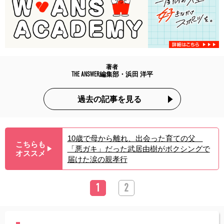
著者
THE ANSWER編集部・浜田 洋平
過去の記事を見る
10歳で母から離れ、出会った育ての父
こちらも
「悪ガキ」だった武居由樹がボクシングで
▶︎
オススメ
届けた涙の親孝行
1
2