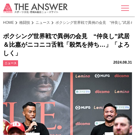
MENU
HOME
格闘技
ニュース
ボクシング世界戦で異例の会見 “仲良し”武居
ボクシング世界戦で異例の会見 “仲良し”武居
＆比嘉がニコニコ舌戦「殺気を持ち…」「よろ
しく」
2024.08.31
ニュース