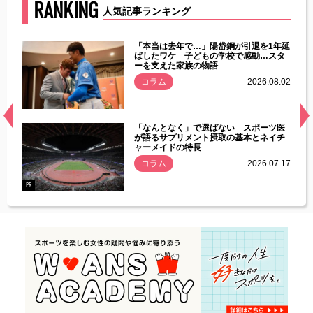
RANKING
人気記事ランキング
じた違
「本当は去年で…」陽岱鋼が引退を1年延
す」永
ばしたワケ 子どもの学校で感動…スタ
ーを支えた家族の物語
.08.01
コラム
2026.08.02
経異常
「なんとなく」で選ばない スポーツ医
づいた
が語るサプリメント摂取の基本とネイチ
ャーメイドの特長
コラム
2026.07.17
.07.21
PR