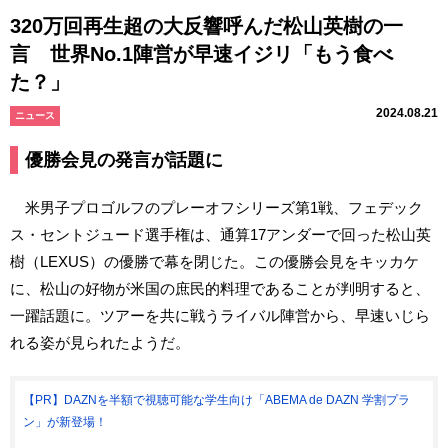
320万回再生超の大反響呼んだ松山英樹の一
言 世界No.1陣営が早速イジリ「もう食べ
た？」
2024.08.21
ニュース
優勝会見の発言が話題に
米男子プロゴルフのプレーオフシリーズ第1戦、フェデック
ス・セントジュード選手権は、通算17アンダーで回った松山英
樹（LEXUS）の優勝で幕を閉じた。この優勝会見をキッカケ
に、松山の好物が米国の庶民的料理であることが判明すると、
一躍話題に。ツアーを共に戦うライバル陣営から、早速いじら
れる姿が見られたようだ。
【PR】DAZNを半額で視聴可能な学生向け「ABEMA de DAZN 学割プラ
ン」が新登場！