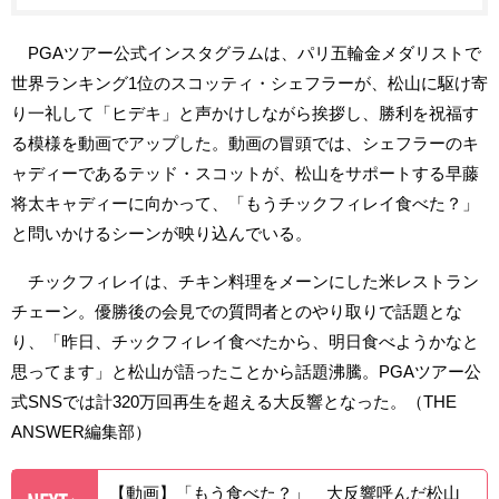
PGAツアー公式インスタグラムは、パリ五輪金メダリストで
世界ランキング1位のスコッティ・シェフラーが、松山に駆け寄
り一礼して「ヒデキ」と声かけしながら挨拶し、勝利を祝福す
る模様を動画でアップした。動画の冒頭では、シェフラーのキ
ャディーであるテッド・スコットが、松山をサポートする早藤
将太キャディーに向かって、「もうチックフィレイ食べた？」
と問いかけるシーンが映り込んでいる。
チックフィレイは、チキン料理をメーンにした米レストラン
チェーン。優勝後の会見での質問者とのやり取りで話題とな
り、「昨日、チックフィレイ食べたから、明日食べようかなと
思ってます」と松山が語ったことから話題沸騰。PGAツアー公
式SNSでは計320万回再生を超える大反響となった。（THE
ANSWER編集部）
【動画】「もう食べた？」 大反響呼んだ松山