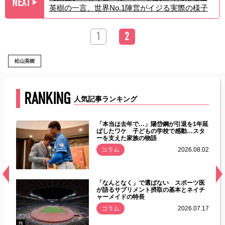
NEXT
▶︎
英樹の一言、世界No.1陣営がイジる実際の様子
1
2
松山英樹
RANKING
人気記事ランキング
じた違
「本当は去年で…」陽岱鋼が引退を1年延
す」永
ばしたワケ 子どもの学校で感動…スタ
ーを支えた家族の物語
.08.01
コラム
2026.08.02
経異常
「なんとなく」で選ばない スポーツ医
づいた
が語るサプリメント摂取の基本とネイチ
ャーメイドの特長
コラム
2026.07.17
.07.21
PR