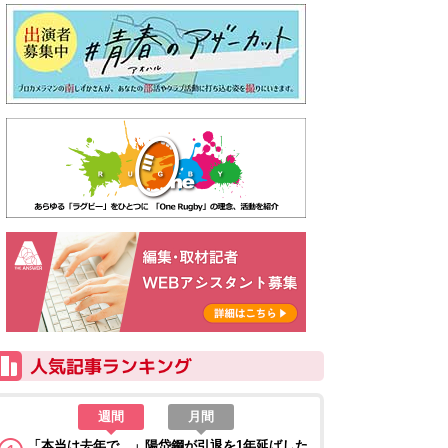
週間
月間
「本当は去年で…」陽岱鋼が引退を1年延ばした