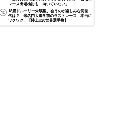
レース出場検討も「向いていない」
18歳ドルーリー朱瑛里、会うのが楽しみな同世
代は？ 米名門大進学前のラストレース「本当に
ワクワク」【陸上U20世界選手権】