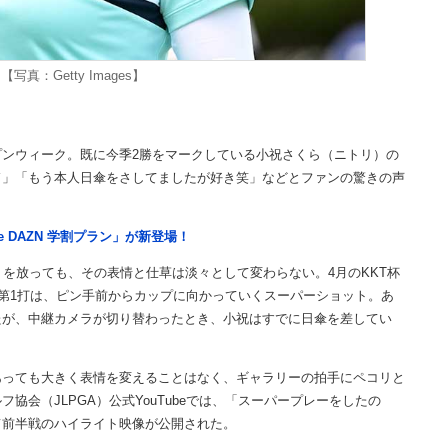
写真：Getty Images】
ンウィーク。既に今季2勝をマークしている小祝さくら（ニトリ）の
ド」「もう本人日傘をさしてましたが好き笑」などとファンの驚きの声
e DAZN 学割プラン」が新登場！
を放っても、その表情と仕草は淡々として変わらない。4月のKKT杯
た第1打は、ピン手前からカップに向かっていくスーパーショット。あ
たが、中継カメラが切り替わったとき、小祝はすでに日傘を差してい
っても大きく表情を変えることはなく、ギャラリーの拍手にペコリと
会（JLPGA）公式YouTubeでは、「スーパープレーをしたの
て前半戦のハイライト映像が公開された。