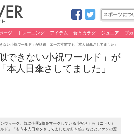
ポーツ
トレーニング
アイテム
食とカラダ
ジュニア
ブカ
きない小祝ワールド」が話題 エース寸前でも「本人日傘さしてました」
似できない小祝ワールド」が
「本人日傘さしてました」
ンウィーク。既に今季2勝をマークしている小祝さくら（ニトリ）
ールド」「もう本人日傘をさしてましたが好き笑」などとファンの驚