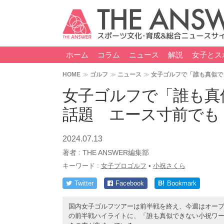
ホーム
コラム
ニュース
解説
女子とス
HOME
ゴルフ
ニュース
女子ゴルフで「誰も真似で
女子ゴルフで「誰も真
話題 エース寸前でも
2024.07.13
著者 :
THE ANSWER編集部
キーワード :
女子プロゴルフ
•
小祝さくら
Twitter
Facebook
B!
Bookmark
国内女子ゴルフツアーは前半戦を終え、今週はオープ
の前半戦ハイライトに、「誰も真似できない小祝ワ