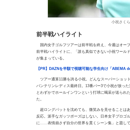
小祝さくら【
前半戦ハイライト
国内女子ゴルフツアーは前半戦を終え、今週はオープ
前半戦ハイライトに、「誰も真似できない小祝ワール
が集まっている。
【PR】DAZNを半額で視聴可能な学生向け「ABEMA d
ツアー通算11勝を誇る小祝。どんなスーパーショット
バンテリンレディス最終日。13番パー3で小祝が放っ
とわずかでホールインワンという打球に喝采が送られ
た。
超ロングパットを沈めても、微笑みを見せることはあ
反応。派手なガッツポーズはしない。日本女子プロゴルフ協
に……表情崩さず自分の世界を貫くシーン集」と題し