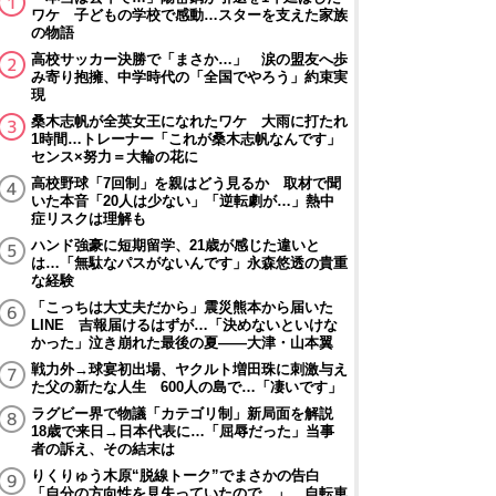
ワケ 子どもの学校で感動…スターを支えた家族
の物語
高校サッカー決勝で「まさか…」 涙の盟友へ歩
み寄り抱擁、中学時代の「全国でやろう」約束実
現
桑木志帆が全英女王になれたワケ 大雨に打たれ
1時間…トレーナー「これが桑木志帆なんです」
センス×努力＝大輪の花に
高校野球「7回制」を親はどう見るか 取材で聞
いた本音「20人は少ない」「逆転劇が…」熱中
症リスクは理解も
ハンド強豪に短期留学、21歳が感じた違いと
は…「無駄なパスがないんです」永森悠透の貴重
な経験
「こっちは大丈夫だから」震災熊本から届いた
LINE 吉報届けるはずが…「決めないといけな
かった」泣き崩れた最後の夏――大津・山本翼
戦力外→球宴初出場、ヤクルト増田珠に刺激与え
た父の新たな人生 600人の島で…「凄いです」
ラグビー界で物議「カテゴリ制」新局面を解説
18歳で来日→日本代表に…「屈辱だった」当事
者の訴え、その結末は
りくりゅう木原“脱線トーク”でまさかの告白
「自分の方向性を見失っていたので…」 自転車