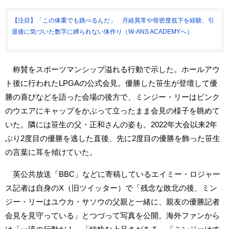
【注目】「この体重でも跳べるんだ」 月経異常や骨密度低下を経験、引
退後に気づいた数字に縛られない体作り（W-ANS ACADEMYへ）
称賛をスポーツマンシップ溢れる行動で示した。ホールアウ
ト後に行われたLPGAの公式会見。優勝した笹生が登壇して優
勝の喜びなどを語った会場の後方で、ミンジー・リーはピンク
のウエアにキャップをかぶって立ったまま会見の様子を眺めて
いた。隣には笹生の父・正和さんの姿も。2022年大会以来2年
ぶり2度目の優勝を逃した直後、先に2度目の優勝を飾った笹生
の言葉に耳を傾けていた。
英公共放送「BBC」などに寄稿しているエイミー・ロジャー
ス記者は自身のX（旧ツイッター）で「残念な敗北の後、ミン
ジー・リーはユウカ・サソウの父親と一緒に、親友の優勝記者
会見を見守っている」とつづって写真を公開。海外ファンから