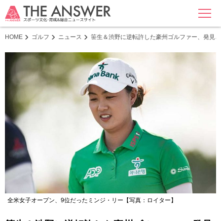
MENU
HOME
ゴルフ
ニュース
笹生＆渋野に逆転許した豪州ゴルファー、発見さ
全米女子オープン、9位だったミンジ・リー【写真：ロイター】