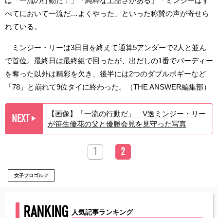
は「一流の行動だ！」「純粋な上品さがある」「ミンジーはす
べてにおいて一流だ…よくやった」といった称賛の声が寄せら
れている。
ミンジー・リーは3日目を終えて通算5アンダーで2人と並ん
で首位。最終日は最終組で回ったが、出だしの1番でバーディー
を奪った以外は精彩を欠き、後半には2つのダブルボギーなど
「78」と崩れて9位タイに終わった。（THE ANSWER編集部）
【画像】「一流の行動だ」 V逸ミンジー・リー
NEXT
▶︎
が笹生優花の父と優勝会見を見守った写真
1
2
女子プロゴルフ
RANKING
人気記事ランキング