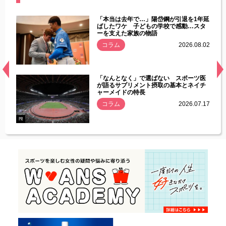
じた違
「本当は去年で…」陽岱鋼が引退を1年延
す」永
ばしたワケ 子どもの学校で感動…スタ
ーを支えた家族の物語
.08.01
コラム
2026.08.02
経異常
「なんとなく」で選ばない スポーツ医
づいた
が語るサプリメント摂取の基本とネイチ
ャーメイドの特長
コラム
2026.07.17
.07.21
PR