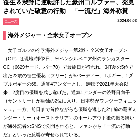
笹生＆渋野に逆転許した豪州ゴルファー、発見
されていた敬意の行動 「一流だ」海外称賛
2024.06.03
ニュース
海外メジャー・全米女子オープン
女子ゴルフの今季海外メジャー第2戦・全米女子オープン
（OP）は現地時間2日、米ペンシルベニア州のランカスター
CC（6629ヤード、パー70）で最終日が行われ、3打差の5位で
出た22歳の笹生優花（フリー）が5バーディー、1ボギー、1ダ
ブルボギーの68。通算4アンダーとし、逆転で2021年大会以
来、2度目の優勝を成し遂げた。通算1アンダーの渋野日向子
（サントリー）が単独の2位に入り、日本勢がワンツーフィニッ
シュ。一方、前日まで首位ながらも優勝を逃した2年前の覇者ミ
ンジー・リー（オーストラリア）のホールアウト後の振る舞い
が海外記者のSNSで公開されると、ファンから「一流の行動
だ」といった反響が寄せられている。